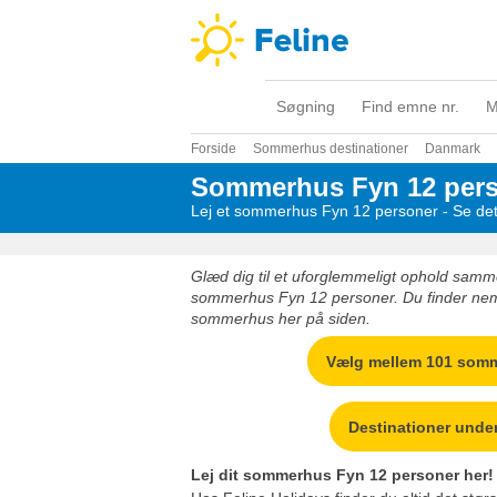
Søgning
Find emne nr.
M
Forside
Sommerhus destinationer
Danmark
Sommerhus Fyn 12 per
Lej et sommerhus Fyn 12 personer - Se det
Glæd dig til et uforglemmeligt ophold samme
sommerhus Fyn 12 personer. Du finder nemt 
sommerhus her på siden.
Vælg mellem 101 som
Destinationer unde
Lej dit sommerhus Fyn 12 personer her!