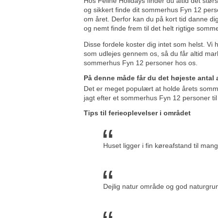
Hos Feline Holidays finder du altid det stør
og sikkert finde dit sommerhus Fyn 12 per
om året. Derfor kan du på kort tid danne dig
og nemt finde frem til det helt rigtige som
Disse fordele koster dig intet som helst. Vi
som udlejes gennem os, så du får altid mark
sommerhus Fyn 12 personer hos os.
På denne måde får du det højeste antal
Det er meget populært at holde årets somme
jagt efter et sommerhus Fyn 12 personer til
Tips til ferieoplevelser i området
Huset ligger i fin køreafstand til mange
Dejlig natur område og god naturgrun