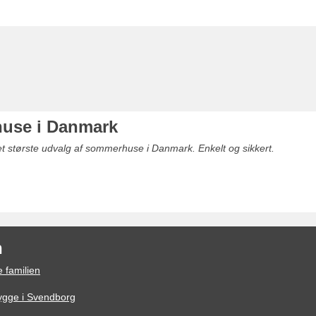
use i Danmark
det største udvalg af sommerhuse i Danmark. Enkelt og sikkert.
n
 familien
hygge i Svendborg