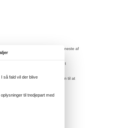
 Vi står inde for at der ikke er ét eneste af
aljer
 vores.
ig hele differencen i prisen. Beløbet
 så fald vil der blive
12 personer, er du meget velkommen til at
 oplysninger til tredjepart med