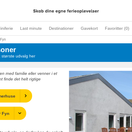
iniferie
Last minute
Destinationer
Gavekort
Favoritter (
0
)
Fyn
soner
 største udvalg her
n med familie eller venner i et
finde det helt rigtige
merhuse
r Fyn