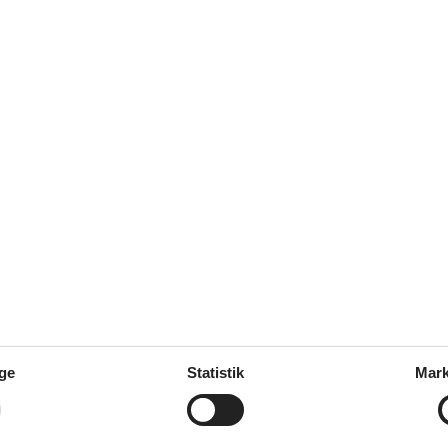
 og telefon opkald. Har kun haft gode oplevelser.
n
Vestfyn
ge
Statistik
Mark
Østfyn