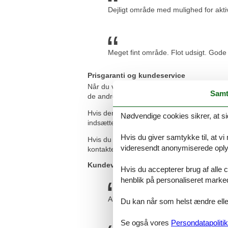
Dejligt område med mulighed for akti
Meget fint område. Flot udsigt. Gode
Prisgaranti og kundeservice
Når du vælger at leje et sommerhus Fyn 12 pe
Samt
de andre udlejningsbureauer, som udlejer d
Hvis der en sjælden gang sker en fejl i vor
Nødvendige cookies sikrer, at si
indsættes direkte på din konto.
Hvis du giver samtykke til, at vi
Hvis du sidder tilbage med spørgsmål eller
videresendt anonymiserede oplys
kontakte os. Send en mail til info@feline.dk
Kundevurderinger af Feline Holidays
Hvis du accepterer brug af alle c
henblik på personaliseret marke
Alt perfekt. Hurtig og tryg ekspedition
Du kan når som helst ændre eller
Se også vores
Persondatapolitik