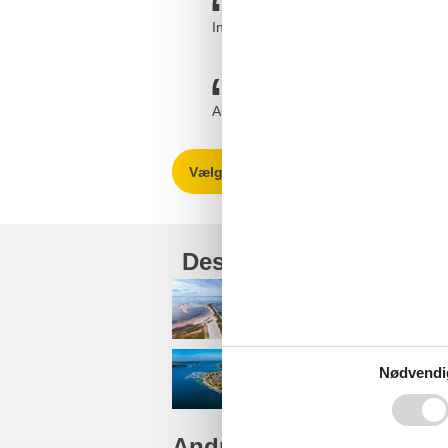
Intet at sætte en finger på.
Altid flinke og hjælpsomlige ved mail
Vælg mellem 101 sommerhuse
Destinationer under Fy
Nordfyn
Nødvendi
Sydfyn
Andre artikler om Fyn