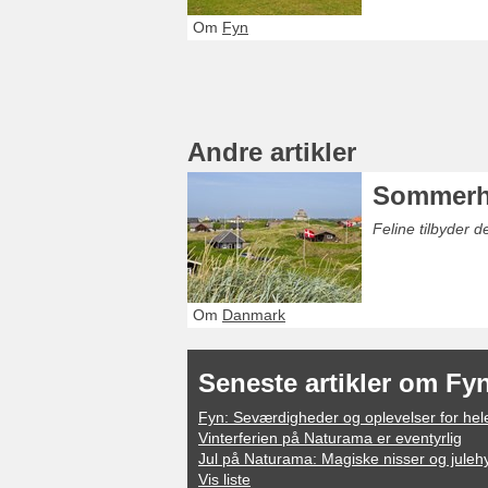
Om
Fyn
Andre artikler
Sommerh
Feline tilbyder 
Om
Danmark
Seneste artikler om Fy
Fyn: Seværdigheder og oplevelser for hele
Vinterferien på Naturama er eventyrlig
Jul på Naturama: Magiske nisser og jule
Vis liste