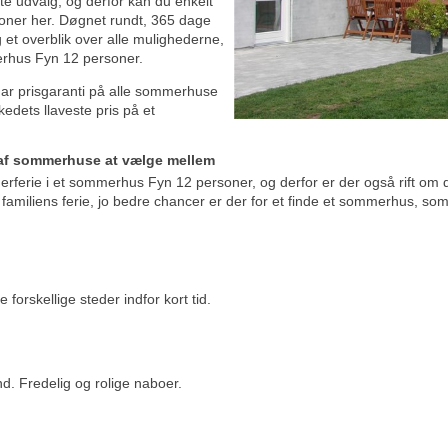
ste udvalg, og derfor kan du enkelt
soner her. Døgnet rundt, 365 dage
 et overblik over alle mulighederne,
merhus Fyn 12 personer.
 har prisgaranti på alle sommerhuse
edets llaveste pris på et
 af sommerhuse at vælge mellem
rferie i et sommerhus Fyn 12 personer, og derfor er der også rift om 
 familiens ferie, jo bedre chancer er der for et finde et sommerhus, so
 forskellige steder indfor kort tid.
d. Fredelig og rolige naboer.