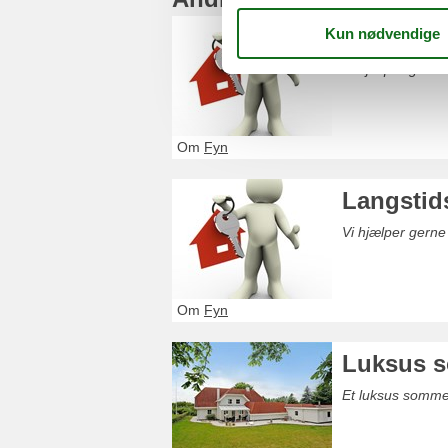
Langtids
Vi hjælper gern
Om
Fyn
Langstid
Vi hjælper gern
Om
Fyn
Luksus 
Et luksus somme