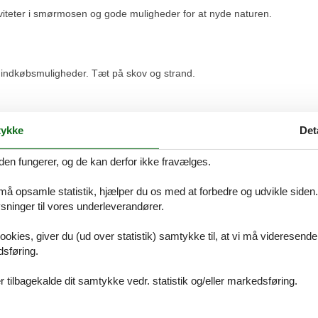
viteter i smørmosen og gode muligheder for at nyde naturen.
 indkøbsmuligheder. Tæt på skov og strand.
rsoner hos Feline, vil du selvfølgelig være dækket af vores prisgaranti.
ykke
Det
it foretrukne sommerhus Fyn 12 personer til en pris, som er lavere end
es overvågning af priserne hos de andre udlejningsbureauer, godtgør vi d
den fungerer, og de kan derfor ikke fravælges.
 må opsamle statistik, hjælper du os med at forbedre og udvikle siden. I
 særlige ønsker i forbindelse med din søgning efter et sommerhus Fyn 
ninger til vores underleverandører.
 eller ring på 8724 2251.
ookies, giver du (ud over statistik) samtykke til, at vi må videresende
dsføring.
.
 tilbagekalde dit samtykke vedr. statistik og/eller markedsføring.