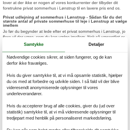
lover at der ikke er nogen af vores konkurrenter der tilbyder dit
foretrukne privat sommerhus i Lønstrup til en lavere pris end os.
Privat udlejning af sommerhus i Lønstrup - Sådan får du det
største antal af private sommerhuse til leje i Lønstrup at vælge
imellem
Jo før du begynder at lede efter et privat sommerhus i Lønstrup, jo
flere vil der være, som du kan vælge imellem. Nok så væsentligt er
det, at du herved forbedrer dine chancer for at leje det privat
Samtykke
Detaljer
sommerhus i Lønstrup, som du helst vil holde sommerferie i.
Nødvendige cookies sikrer, at siden fungerer, og de kan
Tips til skønne ferieoplevelser
derfor ikke fravælges.
Hvis du giver samtykke til, at vi må opsamle statistik, hjælper
Herligt sommerhusområde.
du os med at forbedre og udvikle siden. I så fald vil der blive
videresendt anonymiserede oplysninger til vores
underleverandører.
Lønstrup er et skønt sted med afslapning. Gode
Hvis du accepterer brug af alle cookies, giver du (ud over
spisesteder og butikker, fin strand.
statistik) samtykke til, at vi må videresende oplysninger til
tredjepart med henblik på personaliseret markedsføring.