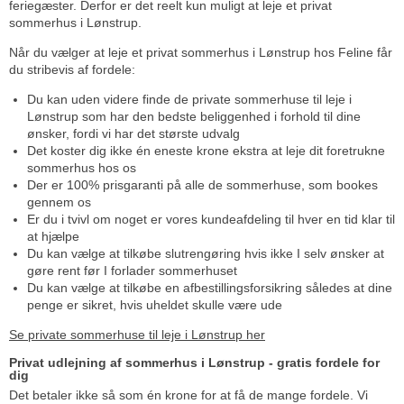
feriegæster. Derfor er det reelt kun muligt at leje et privat
sommerhus i Lønstrup.
Når du vælger at leje et privat sommerhus i Lønstrup hos Feline får
du stribevis af fordele:
Du kan uden videre finde de private sommerhuse til leje i
Lønstrup som har den bedste beliggenhed i forhold til dine
ønsker, fordi vi har det største udvalg
Det koster dig ikke én eneste krone ekstra at leje dit foretrukne
sommerhus hos os
Der er 100% prisgaranti på alle de sommerhuse, som bookes
gennem os
Er du i tvivl om noget er vores kundeafdeling til hver en tid klar til
at hjælpe
Du kan vælge at tilkøbe slutrengøring hvis ikke I selv ønsker at
gøre rent før I forlader sommerhuset
Du kan vælge at tilkøbe en afbestillingsforsikring således at dine
penge er sikret, hvis uheldet skulle være ude
Se private sommerhuse til leje i Lønstrup her
Privat udlejning af sommerhus i Lønstrup - gratis fordele for
dig
Det betaler ikke så som én krone for at få de mange fordele. Vi