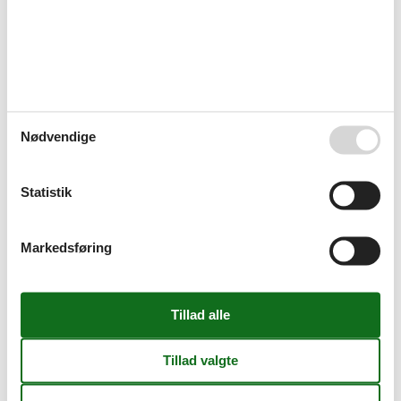
Hvis du har spørgsmål eller særlige ønsker i forbindelse med din
søgning efter et privat sommerhus i Lønstrup, er du meget
velkommen til at kontakte os. Send en mail til info@feline.dk eller
ring på 8724 2251.
Kundevurderinger af Feline Holidays
Nødvendige
Nem booking. Har tit booket gennem Feline både i DK
og udlandet. Altid været i orden!
Statistik
Helt uden problemer.
Markedsføring
Nemt og overskueligt. Langt en af de bedste sider til
booking af sommerhus.
Vælg mellem 730 sommerhuse