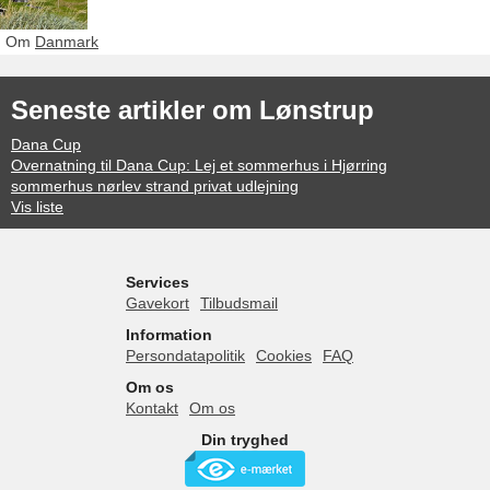
Om
Danmark
Seneste artikler om Lønstrup
Dana Cup
Overnatning til Dana Cup: Lej et sommerhus i Hjørring
sommerhus nørlev strand privat udlejning
Vis liste
Services
Gavekort
Tilbudsmail
Information
Persondatapolitik
Cookies
FAQ
Om os
Kontakt
Om os
Din tryghed