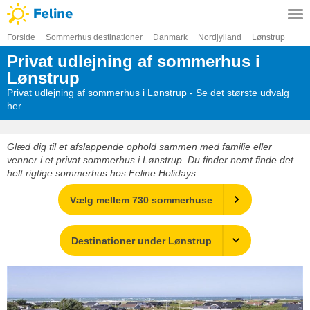
Forside
Sommerhus destinationer
Danmark
Nordjylland
Lønstrup
Privat udlejning af sommerhus i
Lønstrup
Privat udlejning af sommerhus i Lønstrup - Se det største udvalg
her
Glæd dig til et afslappende ophold sammen med familie eller
venner i et privat sommerhus i Lønstrup. Du finder nemt finde det
helt rigtige sommerhus hos Feline Holidays.
Vælg mellem 730 sommerhuse
Destinationer under Lønstrup