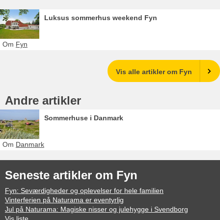
Luksus sommerhus weekend Fyn
Om
Fyn
Vis alle artikler om Fyn
Andre artikler
Sommerhuse i Danmark
Om
Danmark
Seneste artikler om Fyn
Fyn: Seværdigheder og oplevelser for hele familien
Vinterferien på Naturama er eventyrlig
Jul på Naturama: Magiske nisser og julehygge i Svendborg
Vis liste