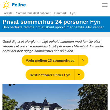
Forside
Sommerhus destinationer
Danmark
Fyn
Privat sommerhus 24 personer Fyn
Den perfekte ramme om et skønt ophold med familie eller venner
Glæd dig til et uforglemmeligt ophold sammen med familie eller
venner i et privat sommerhus til 24 personer i Marielyst. Du finder
nemt det helt rigtige sommerhus her på siden.
Vælg mellem 13 sommerhuse
Destinationer under Fyn