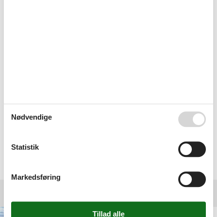
sommerhus til sommerferien. Eneste problem var at
vælge det vi ville have mellem dem systemet havde
søgt ud til os. Nu skal vi bare vente på, at det bliver
sommerferie.
Vi syntes det var så nemt der gik 10 min, søgte hos
andre selskaber også dem har vi stadig ikke hørt fra
Nødvendige
Meget nem booking :-)
Statistik
Vælg mellem 15 sommerhuse
Markedsføring
Destinationer under Fyn