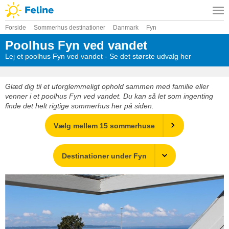
Forside
Sommerhus destinationer
Danmark
Fyn
Poolhus Fyn ved vandet
Lej et poolhus Fyn ved vandet - Se det største udvalg her
Glæd dig til et uforglemmeligt ophold sammen med familie eller
venner i et poolhus Fyn ved vandet. Du kan så let som ingenting
finde det helt rigtige sommerhus her på siden.
Vælg mellem 15 sommerhuse
Destinationer under Fyn