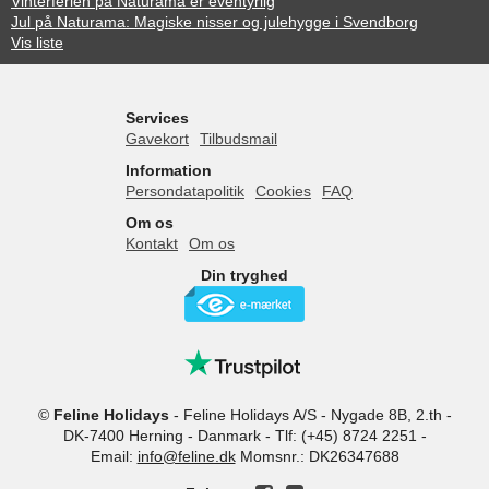
Vinterferien på Naturama er eventyrlig
Jul på Naturama: Magiske nisser og julehygge i Svendborg
Vis liste
Services
Gavekort
Tilbudsmail
Information
Persondatapolitik
Cookies
FAQ
Om os
Kontakt
Om os
Din tryghed
©
Feline Holidays
-
Feline Holidays A/S
-
Nygade 8B, 2.th -
DK-7400
Herning
-
Danmark -
Tlf:
(+45) 8724 2251
-
Email:
info@feline.dk
Momsnr.: DK26347688