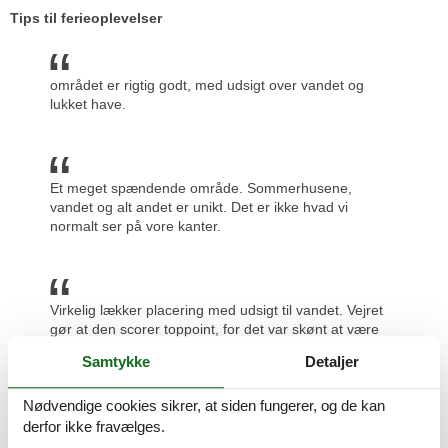
Tips til ferieoplevelser
området er rigtig godt, med udsigt over vandet og
lukket have.
Et meget spændende område. Sommerhusene,
vandet og alt andet er unikt. Det er ikke hvad vi
normalt ser på vore kanter.
Virkelig lækker placering med udsigt til vandet. Vejret
gør at den scorer toppoint, for det var skønt at være
udenfor. Campingpladsen i nærheden er også et plus.
Samtykke
Detaljer
Nødvendige cookies sikrer, at siden fungerer, og de kan
derfor ikke fravælges.
Dejligt med stranden tæt ved og krabbe-fiskeri var et