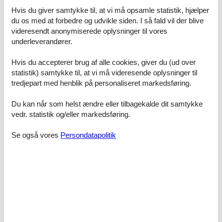
stort hit og vi har beundret en del solnedgange herfra.
Hvis du giver samtykke til, at vi må opsamle statistik, hjælper
Marken overfor gjorde at vi så rigtig mange harer og
du os med at forbedre og udvikle siden. I så fald vil der blive
fugle. Kvarteret er meget fredeligt og roligt
videresendt anonymiserede oplysninger til vores
underleverandører.
Prisgaranti og kundeservice
Når du vælger at leje et poolhus Fyn ved vandet hos Feline, vil du
Hvis du accepterer brug af alle cookies, giver du (ud over
selvfølgelig være dækket af vores prisgaranti. Vi står inde for at der
statistik) samtykke til, at vi må videresende oplysninger til
ikke er ét eneste af de andre udlejningsbureauer, som udlejer dit
foretrukne poolhus Fyn ved vandet til en pris, som er lavere end
tredjepart med henblik på personaliseret markedsføring.
vores.
Du kan når som helst ændre eller tilbagekalde dit samtykke
Skulle der en sjælden gang ske en smutter i vores overvågning af
vedr. statistik og/eller markedsføring.
konkurrenternes pris, refunderer vi dig hele differencen i prisen.
Summen vil blive overført direkte til din konto.
Se også vores
Persondatapolitik
Hvis du sidder tilbage med spørgsmål eller særlige ønsker i
forbindelse med din søgning efter et poolhus Fyn ved vandet, er du
meget velkommen til at kontakte os. Send en mail til info@feline.dk
eller ring på 8724 2251.
Kundevurderinger af Feline Holidays
Nemt at booke ferien. Sad med familien og søgte et