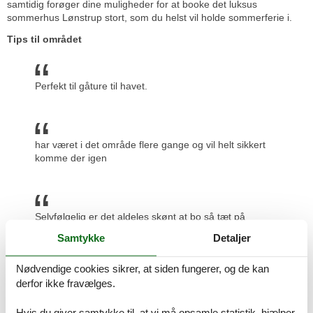
samtidig forøger dine muligheder for at booke det luksus
sommerhus Lønstrup stort, som du helst vil holde sommerferie i.
Tips til området
Perfekt til gåture til havet.
har været i det område flere gange og vil helt sikkert
komme der igen
Selvfølgelig er det aldeles skønt at bo så tæt på
vandet!!
Samtykke
Detaljer
Nødvendige cookies sikrer, at siden fungerer, og de kan
derfor ikke fravælges.
Dejligt område i gåafstand fra Lønstrup "City"
Hvis du giver samtykke til, at vi må opsamle statistik, hjælper