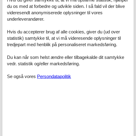
du os med at forbedre og udvikle siden. I så fald vil der blive
videresendt anonymiserede oplysninger til vores
fem stjerner
underleverandører.
Prisgaranti og kundeservice
Hvis du accepterer brug af alle cookies, giver du (ud over
Alle huse der udlejes via os er dækket af vores prisgaranti. Det
statistik) samtykke til, at vi må videresende oplysninger til
betyder ganske enkelt at vi står inde for, at der ikke er én eneste af
tredjepart med henblik på personaliseret markedsføring.
vores konkurrenter, som udlejer dit foretrukne luksus sommerhus
Lønstrup stort til en pris, som er lavere end den, du finder hos os.
Du kan når som helst ændre eller tilbagekalde dit samtykke
Hvis der en sjælden gang sker en fejl i vores priskontrol, godtgør vi
vedr. statistik og/eller markedsføring.
dig hele differencen. Summen vil blive indsat direkte på din konto.
Se også vores
Persondatapolitik
Hvis du har spørgsmål eller specielle ønsker i forbindelse med din
søgning efter et luksus sommerhus Lønstrup stort, så kontakt os
endelig. Send en mail til info@feline.dk eller ring på 8724 2251.
Kundevurderinger af Feline Holidays
Absolut god service via internet og mail.