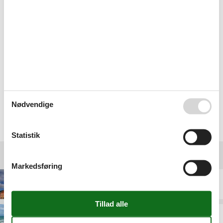
Ingen problemer. Det bliver ikke sidste gang vi skal leje
feriebolig igennem Jer :-) SUPER SUPER
Nemt at booke - stort udvalg. Kan godt lide de
forskellige muligheder for at vælge afstand til vand,
indkøb, opvaskemaskine m.m.
Nødvendige
Vælg mellem 7 sommerhuse
Statistik
Destinationer under Lønstrup
Markedsføring
Hjørring
Nørlev