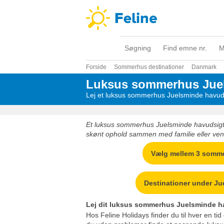
Søgning
Find emne nr.
M
Forside
Sommerhus destinationer
Danmark
Luksus sommerhus Juel
Lej et luksus sommerhus Juelsminde havudsi
Et luksus sommerhus Juelsminde havudsigt
skønt ophold sammen med familie eller ven
Vælg mellem 3 somm
Destinationer under J
Lej dit luksus sommerhus Juelsminde h
Hos Feline Holidays finder du til hver en tid