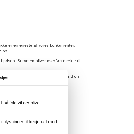
 ikke er én eneste af vores konkurrenter,
s os.
i prisen. Summen bliver overført direkte til
havudsigt, så kontakt os endelig. Send en
aljer
 så fald vil der blive
 oplysninger til tredjepart med