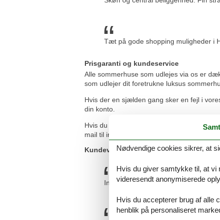
Skøn og central beliggenhed. Fin str
Tæt på gode shopping muligheder i H
Prisgaranti og kundeservice
Alle sommerhuse som udlejes via os er dækket
som udlejer dit foretrukne luksus sommerhus
Hvis der en sjælden gang sker en fejl i vore
din konto.
Hvis du har spørgsmål eller specielle ønsk
Samt
mail til info@feline.dk eller ring på 8724 22
Nødvendige cookies sikrer, at si
Kundevurderinger af Feline Holidays
Hvis du giver samtykke til, at vi
videresendt anonymiserede oplys
Ingen problemer. Alt fungerede som d
Hvis du accepterer brug af alle c
henblik på personaliseret marke