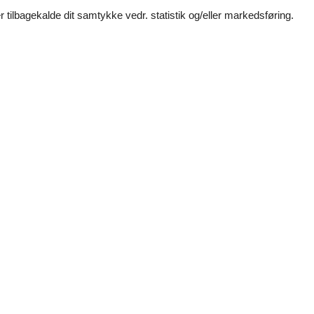
Super hjælpsom.
 tilbagekalde dit samtykke vedr. statistik og/eller markedsføring.
 nem og overskuelig hjemmeside og så gør det heller ikke noget at de og
)
 meget hjælpsomme.
uelsminde
Pøt Strandby