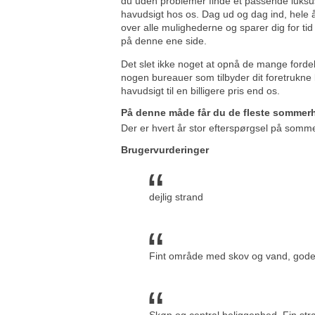
du uden problemer finde et passende luk
havudsigt hos os. Dag ud og dag ind, hele år
over alle mulighederne og sparer dig for ti
på denne ene side.
Det slet ikke noget at opnå de mange fordele
nogen bureauer som tilbyder dit foretrukn
havudsigt til en billigere pris end os.
På denne måde får du de fleste sommer
Der er hvert år stor efterspørgsel på somm
Brugervurderinger
dejlig strand
Fint område med skov og vand, gode s