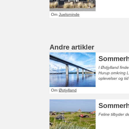
Om
Juelsminde
Andre artikler
Sommerhu
I Østjylland fin
Hurup omkring Li
oplevelser og tid
Om
Østjylland
Sommerh
Feline tilbyder 