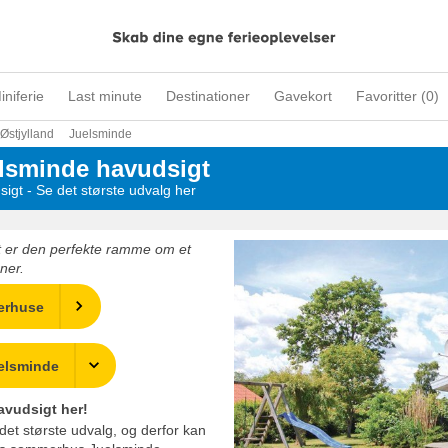
iniferie
Last minute
Destinationer
Gavekort
Favoritter (
0
)
Østjylland
Juelsminde
sminde havudsigt
gt - Se det største udvalg her
 er den perfekte ramme om et
ner.
erhuse
uelsminde
avudsigt her!
 det største udvalg, og derfor kan