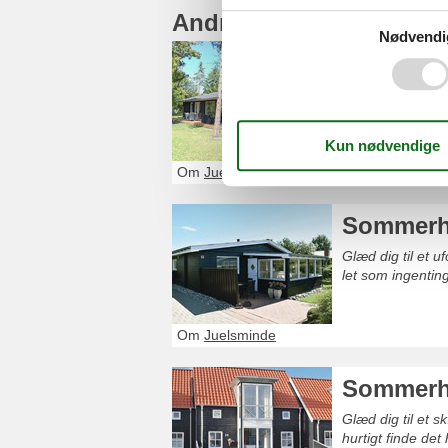
Andre artikler om Juel
Nødvendi
Sommerhu
Glæd dig til et 
nemt finde det h
Om
Juelsminde
Sommerhu
Glæd dig til et 
let som ingentin
Om
Juelsminde
Sommerhu
Glæd dig til et 
hurtigt finde det