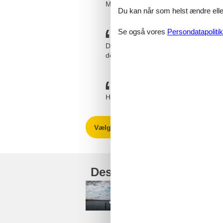
Meget kompetent personale (Tina). 
Du kan når som helst ændre eller
Se også vores
Persondatapolitik
Det er ikke så ringe endda! :-) Super
dem efterhånden mange gange nu :-
Hurtig til at svare på spørgsmål og
Vælg mellem 3 sommerhuse
Destinationer under J
As Vig