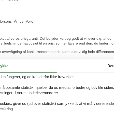
and med sten.
orsens- Århus -Vejle
 af vores prisgaranti. Det betyder kort og godt at vi lover dig, at der
 Juelsminde havudsigt til en pris, som er lavere end den, du finder ho
s overvågning af konkurrenternes pris, udbetaler vi dig hele differencen 
er i forbindelse med din søgning efter et luksus sommerhus Juelsminde 
ykke
Det
51.
den fungerer, og de kan derfor ikke fravælges.
 må opsamle statistik, hjælper du os med at forbedre og udvikle siden. I
ninger til vores underleverandører.
et skulle.
ookies, giver du (ud over statistik) samtykke til, at vi må videresende
dsføring.