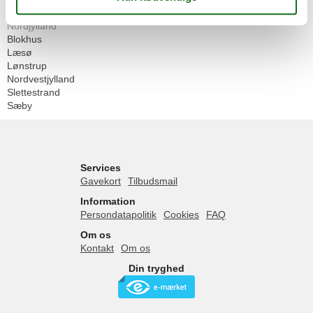
Danmark
Nordjylland
Blokhus
Læsø
Lønstrup
Nordvestjylland
Slettestrand
Sæby
Services
Gavekort
Tilbudsmail
Information
Persondatapolitik
Cookies
FAQ
Om os
Kontakt
Om os
Din tryghed