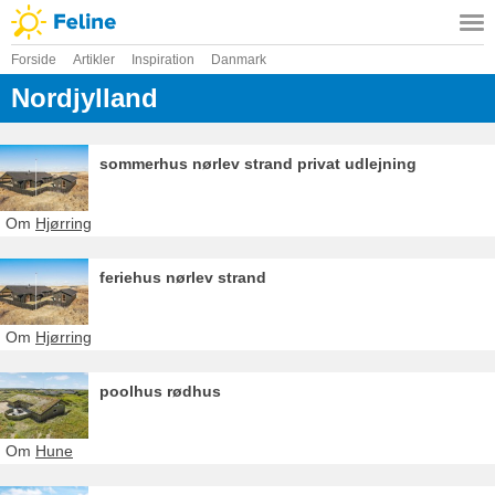
Forside
Artikler
Inspiration
Danmark
Nordjylland
sommerhus nørlev strand privat udlejning
Om
Hjørring
feriehus nørlev strand
Om
Hjørring
poolhus rødhus
Om
Hune