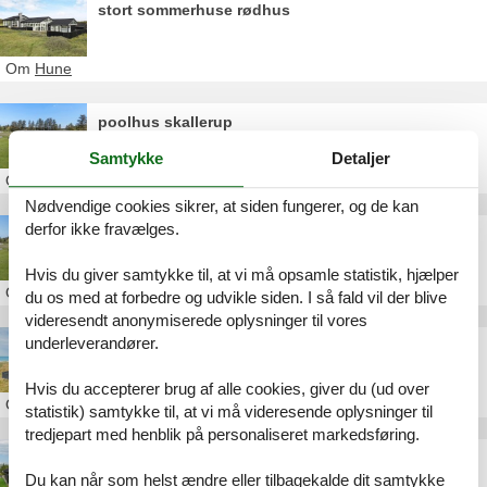
stort sommerhuse rødhus
Om
Hune
poolhus skallerup
Samtykke
Detaljer
Om
Skallerup Klit
Nødvendige cookies sikrer, at siden fungerer, og de kan
derfor ikke fravælges.
luksus sommerhus skallerup klit
Hvis du giver samtykke til, at vi må opsamle statistik, hjælper
Om
Skallerup Klit
du os med at forbedre og udvikle siden. I så fald vil der blive
videresendt anonymiserede oplysninger til vores
underleverandører.
ferie med hund skallerup klit
Hvis du accepterer brug af alle cookies, giver du (ud over
Om
Skallerup Klit
statistik) samtykke til, at vi må videresende oplysninger til
tredjepart med henblik på personaliseret markedsføring.
poolhus bratten strand
Du kan når som helst ændre eller tilbagekalde dit samtykke