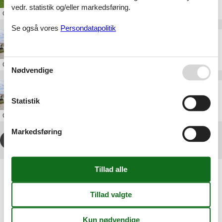
vedr. statistik og/eller markedsføring.
Om
Nordjylland
Se også vores
Persondatapolitik
poolhus hune
Om
Hune
Nødvendige
luksus sommerhus hune
Statistik
Om
Hune
Markedsføring
1
2
3
4
...
>
>>
Artikeltyper
Alle
Inspiration
Geografier
Alle