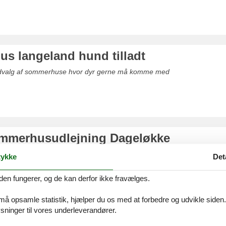
s langeland hund tilladt
udvalg af sommerhuse hvor dyr gerne må komme med
ommerhusudlejning Dageløkke
uforglemmeligt ophold sammen med familie eller venner i et privat somm
ykke
Det
nder nemt finde det helt rigtige sommerhus hos os.
den fungerer, og de kan derfor ikke fravælges.
 må opsamle statistik, hjælper du os med at forbedre og udvikle siden. I
ninger til vores underleverandører.
dlejning af sommerhus på Langeland