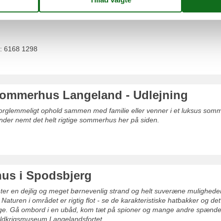
amik
: 6168 1298
ommerhus Langeland - Udlejning
uforglemmeligt ophold sammen med familie eller venner i et luksus so
nder nemt det helt rigtige sommerhus her på siden.
us i Spodsbjerg
ter en dejlig og meget børnevenlig strand og helt suveræne muligheder f
. Naturen i området er rigtig flot - se de karakteristiske hatbakker og det 
e. Gå ombord i en ubåd, kom tæt på spioner og mange andre spænd
oldkrigsmuseum Langelandsfortet.