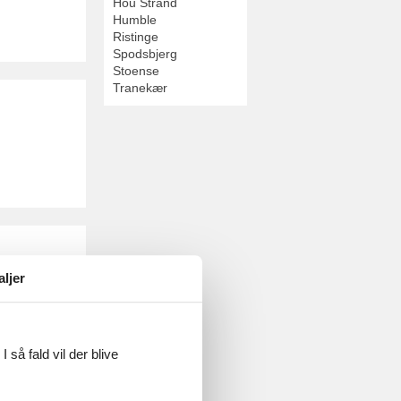
Hou Strand
Humble
Ristinge
Spodsbjerg
Stoense
Tranekær
erhus i
aljer
 så fald vil der blive