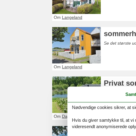
Om
Langeland
sommerhu
Se det største 
Om
Langeland
Privat s
Glæd dig til et 
Samt
Dageløkke. Du fi
Nødvendige cookies sikrer, at si
Om
Dageløkke
Hvis du giver samtykke til, at vi
videresendt anonymiserede oplys
Privat u