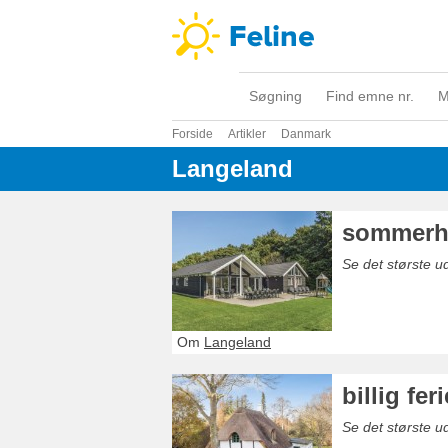
Søgning
Find emne nr.
M
Forside
Artikler
Danmark
Langeland
sommerh
Se det største 
Om
Langeland
billig fe
Se det største ud