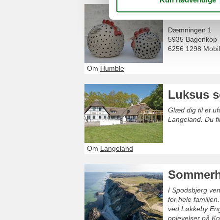
Ulla Ker
Dæmningen 1
5935
Bagenkop
6256 1298 Mobil
Om
Humble
Luksus s
Glæd dig til et 
Langeland. Du fi
Om
Langeland
Sommerh
I Spodsbjerg ven
for hele familien
ved Løkkeby Eng
oplevelser på K