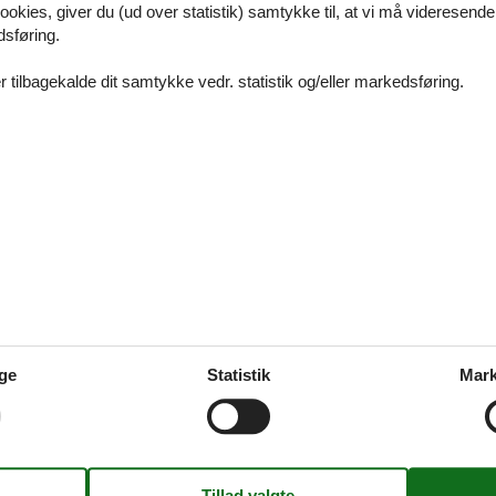
ookies, giver du (ud over statistik) samtykke til, at vi må videresende
skønt ophold sammen med familie eller venner i et privat sommerhus på
dsføring.
inde det helt rigtige sommerhus her på siden.
 tilbagekalde dit samtykke vedr. statistik og/eller markedsføring.
ommerhusudlejning Ristinge
skønt ophold sammen med familie eller venner i et privat sommerhus i Ri
igt finde det helt rigtige sommerhus her på siden.
us Rudkøbing uge 30
ge
Statistik
Mark
dkøbing uge 30 er den fuldendte ramme om et uforglemmeligt opho
r venner i et af de mest populære ferieområder i Danmark.