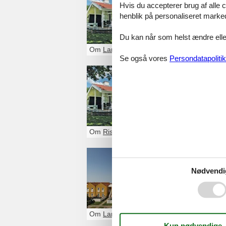
Hvis du accepterer brug af alle c
Glæd dig til et 
henblik på personaliseret marke
Du finder nemt f
Du kan når som helst ændre eller
Om
Langeland
Se også vores
Persondatapolitik
Privat s
Glæd dig til et 
kan nemt og hurt
Om
Ristinge
Sommerh
Nødvendi
Et sommerhus Ru
med familie elle
Om
Langeland