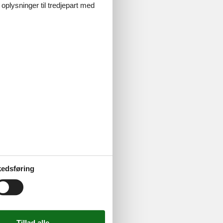
 oplysninger til tredjepart med
 Langeland.
stinge. Du
edsføring
ld sammen