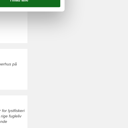
mmerhus på
or lystfiskeri
rige fugleliv
ende