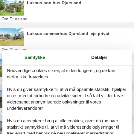
Luksus poolhus Djursland
Om
Djursland
Luksus sommerhus Djursland leje privat
Om
Djursland
Samtykke
Detaljer
Sommerhus Djursland privat swimmingpool
Nødvendige cookies sikrer, at siden fungerer, og de kan
derfor ikke fravælges.
Om
Djursland
Hvis du giver samtykke til, at vi må opsamle statistik, hjælper
Sommerhus Djursland privat stort
du os med at forbedre og udvikle siden. I så fald vil der blive
videresendt anonymiserede oplysninger til vores
underleverandører.
Om
Djursland
Hvis du accepterer brug af alle cookies, giver du (ud over
Sommerhus Djursland poolhus
statistik) samtykke til, at vi må videresende oplysninger til
tredjepart med henblik på personaliseret markedsføring.