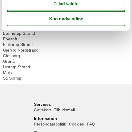
Geografier
Alle
Danmark
Djursland
Bønnerup Strand
Ebeltoft
Fjellerup Strand
Gjerrild Nordstrand
Glesborg
Grenå
Lystrup Strand
Mols
St. Sjørup
Services
Gavekort
Tilbudsmail
Information
Persondatapolitik
Cookies
FAQ