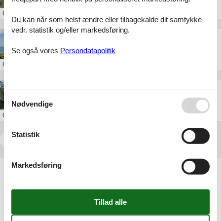
Om
Djursland
Du kan når som helst ændre eller tilbagekalde dit samtykke
vedr. statistik og/eller markedsføring.
Sommerhus Ebeltoft Vig
Se også vores
Persondatapolitik
Om
Ebeltoft
Sommerhus Ebeltoft privat udlejning
Nødvendige
Om
Ebeltoft
Statistik
<<
<
1
2
3
4
5
6
...
>
>>
Markedsføring
Artikeltyper
Alle
Sommerhus
Attraktion
Inspiration
Rejseblog