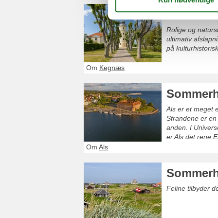
Sommerh
Rolige og natursk
ultimativ afslapn
på kulturhistori
Om
Kegnæs
Sommerh
Als er et meget
Strandene er en 
anden. I Univers
er Als det rene 
shopping.
Om
Als
Sommerh
Feline tilbyder 