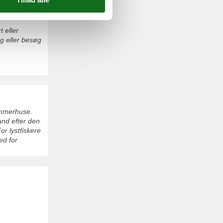
 eller
ng eller besøg
ommerhuse.
and efter den
r lystfiskere
ed for