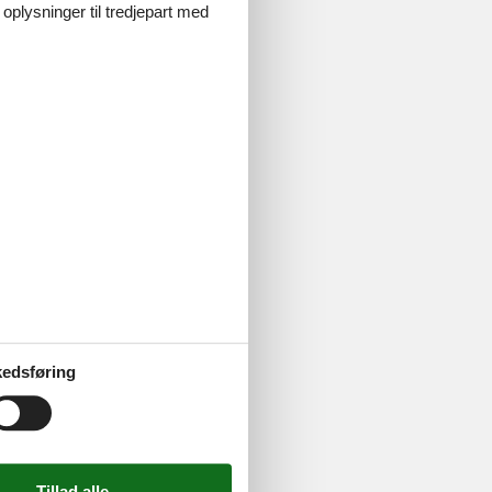
 oplysninger til tredjepart med
u bedre.
 i det hele
ns kvalitet så
trande,
 kan
edsføring
s. Her venter
 Når trangen
 kan I også