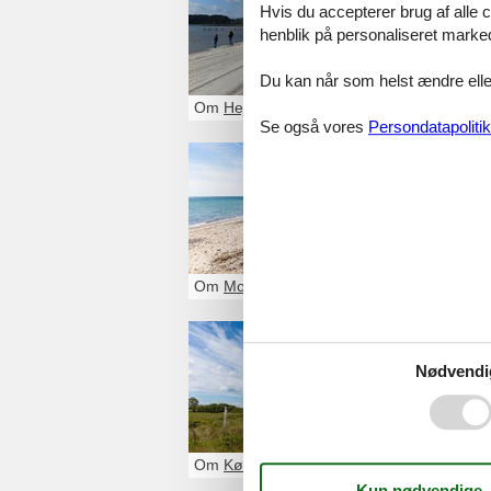
Hvis du accepterer brug af alle c
Badestrandene ve
henblik på personaliseret marke
Gennem et kystbe
taget blevet fors
Du kan når som helst ændre eller
høj, at stranden 
Om
Hejlsminde
Se også vores
Persondatapolitik
Sommerh
Med Mommark som
dejlige skovområ
indeholde både af
Om
Mommark
Sommerh
Nødvendi
Købingsmark er et
en børnevenlig s
til shopping kom
forsøge at løfte e
Om
Købingsmark