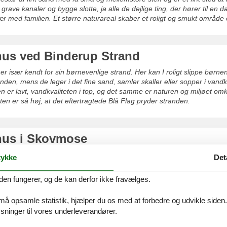
rave kanaler og bygge slotte, ja alle de dejlige ting, der hører til en d
r med familien. Et større naturareal skaber et roligt og smukt område
s ved Binderup Strand
er især kendt for sin børnevenlige strand. Her kan I roligt slippe børne
anden, mens de leger i det fine sand, samler skaller eller sopper i vand
n er lavt, vandkvaliteten i top, og det samme er naturen og miljøet omk
ten er så høj, at det eftertragtede Blå Flag pryder stranden.
us i Skovmose
redeligt ferieområde tæt ved både dejlige badestrande, fantastiske fis
ykke
Det
digheder. Universe, der er en oplevelsespark for hele familien samt S
n for kort køreafstand.
den fungerer, og de kan derfor ikke fravælges.
 må opsamle statistik, hjælper du os med at forbedre og udvikle siden. I
ninger til vores underleverandører.
s i Hejlsminde