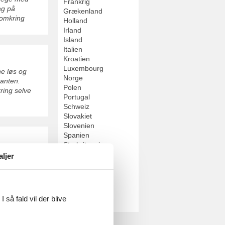
Frankrig
ag på
Grækenland
 omkring
Holland
Irland
Island
Italien
Kroatien
Luxembourg
ne løs og
Norge
kanten.
Polen
ring selve
Portugal
Schweiz
Slovakiet
Slovenien
Spanien
Storbritannien
kepladser og
Sverige
aljer
ønderborg by
Tjekkiet
Tyrkiet
Tyskland
Ungarn
 så fald vil der blive
Østrig