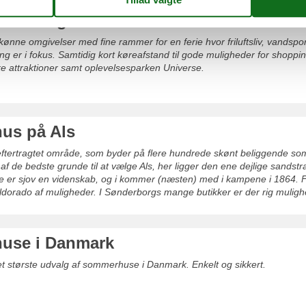
us i Kegnæs
ønne omgivelser med fine rammer for en ferie hvor friluftsliv, vandsport
ing er i fokus. Samtidig kort køreafstand til gode muligheder for shoppi
ske attraktioner samt oplevelsesparken Universe.
us på Als
 eftertragtet område, som byder på flere hundrede skønt beliggende s
af de bedste grunde til at vælge Als, her ligger den ene dejlige sandstr
e er sjov en videnskab, og i kommer (næsten) med i kampene i 1864. Fo
Eldorado af muligheder. I Sønderborgs mange butikker er der rig muligh
use i Danmark
det største udvalg af sommerhuse i Danmark. Enkelt og sikkert.