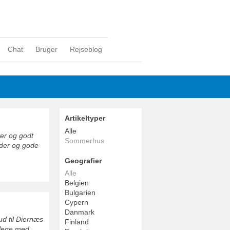
Chat
Bruger
Rejseblog
Artikeltyper
Alle
ter og godt
Sommerhus
eder og gode
Geografier
Alle
Belgien
Bulgarien
Cypern
Danmark
ud til Diernæs
Finland
 lege med