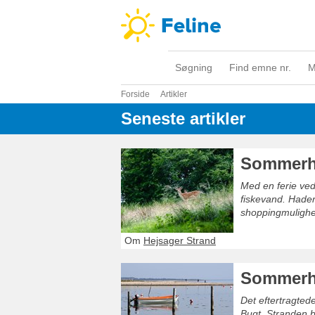
Søgning
Find emne nr.
M
Forside
Artikler
Seneste artikler
Sommerhu
Med en ferie ved
fiskevand. Hader
shoppingmulighe
Om
Hejsager Strand
Sommerh
Det eftertragted
Bugt. Stranden b