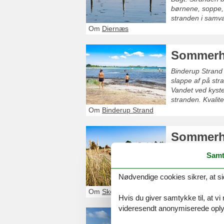
børnene, soppe, g
stranden i samvæ
stranden.
Om
Diernæs
Sommerhu
Binderup Strand 
slappe af på str
Vandet ved kyste
stranden. Kvalite
Om
Binderup Strand
Sommerh
Skovmose er et f
Samt
historiske sevær
er ligeledes inde
Nødvendige cookies sikrer, at si
Om
Skovmose
Hvis du giver samtykke til, at vi
videresendt anonymiserede oplys
Sommerhu