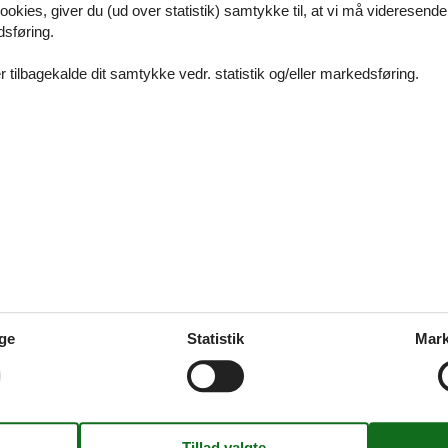
ookies, giver du (ud over statistik) samtykke til, at vi må videresende
d Hejlsminde har altid været af høj kvalitet, men nu er de blevet endn
dsføring.
skyttelses projekt er stranden blevet bredere, fået nyt lækkert sand og
kønnet. Badevandskvaliteten er i top, miljøet beskyttet og selve strande
 tilbagekalde dit samtykke vedr. statistik og/eller markedsføring.
de sidste mange år er blevet tildelt kvalitetsstemplet det Blå Flag.
us i Mommark
 udgangspunkt er der hverken langt til skønne, børnevenlige bades
der, hyggeligt havnemiljø eller spændende attraktioner. Jeres ferie her
slapning, leg, læring og action. I vælger!
us i Købingsmark
ge
Statistik
Mark
 fredeligt og roligt ferieområde, som ligger på den nordligste del af Al
trand og suveræne muligheder for lystfiskere i et naturskønt landskab.
mer over jer, venter masse af tilbud i Sønderborg og Flensburg - og så
n bil i Universe.