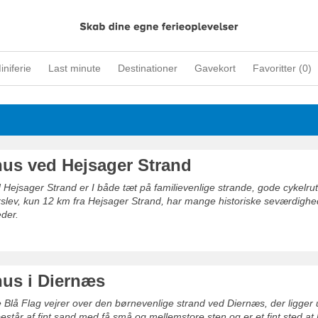
iniferie
Last minute
Destinationer
Gavekort
Favoritter (
0
)
s ved Hejsager Strand
 Hejsager Strand er I både tæt på familievenlige strande, gode cykelru
slev, kun 12 km fra Hejsager Strand, har mange historiske seværdigh
der.
us i Diernæs
e Blå Flag vejrer over den børnevenlige strand ved Diernæs, der ligger 
estår af fint sand med få små og mellemstore sten og er et fint sted at