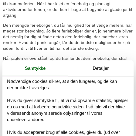
til drømmeferien. Når I har lejet en feriebolig og planlagt
aktiviteterne for ferien, er der kun tilbage at begynde at glæde jer til
afgang.
Den mængde ferieboliger, du får mulighed for at vælge mellem, har
meget stor betydning. Jo flere ferieboliger der er, jo nemmere bliver
det nemlig for dig at finde netop den feriebolig, der matcher jeres
ønsker. Hvad det punkt angår, får du de bedste muligheder her på
siden, fordi vi til hver en tid har det største udvalg.
Når jagten er overstået, og du har fundet den feriebolig, der skal
forme rammen om jeres ferie, er det om at få bookingen på plads.
Samtykke
Detaljer
Det klares på et øjeblik over nettet - nemt og enkelt.
Ferieoplevelserne venter - se hvad I
Nødvendige cookies sikrer, at siden fungerer, og de kan
bl.a. kan opleve:
derfor ikke fravælges.
Ved Det Liguriske Hav ligger kvarteret Lido di Camaiore, der takket
Hvis du giver samtykke til, at vi må opsamle statistik, hjælper
være sin placering tæt på kysten, råder over en fire kilometer lang
du os med at forbedre og udvikle siden. I så fald vil der blive
sandstrand - det perfekte sted til afslappende badeferie.
videresendt anonymiserede oplysninger til vores
Hvis man gerne vil op i de lidt højere luftlag, kan man besøge
underleverandører.
klatreparken II Giardino Sospeso. I trætoppene kan man slå sig løs
på parkour-baner i forskellige sværhedsgrader.
Hvis du accepterer brug af alle cookies, giver du (ud over