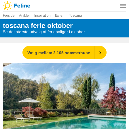
Forside
Artikler
Inspiration
Italien
Toscana
toscana ferie oktober
Se det største udvalg af ferieboliger i oktober
Vælg mellem 2.105 sommerhuse