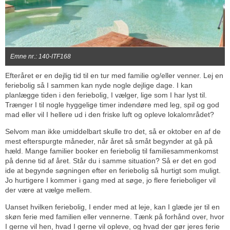
Emne nr.: 140-ITF168
Efteråret er en dejlig tid til en tur med familie og/eller venner. Lej en
feriebolig så I sammen kan nyde nogle dejlige dage. I kan
planlægge tiden i den feriebolig, I vælger, lige som I har lyst til.
Trænger I til nogle hyggelige timer indendøre med leg, spil og god
mad eller vil I hellere ud i den friske luft og opleve lokalområdet?
Selvom man ikke umiddelbart skulle tro det, så er oktober en af de
mest efterspurgte måneder, når året så småt begynder at gå på
hæld. Mange familier booker en feriebolig til familiesammenkomst
på denne tid af året. Står du i samme situation? Så er det en god
ide at begynde søgningen efter en feriebolig så hurtigt som muligt.
Jo hurtigere I kommer i gang med at søge, jo flere ferieboliger vil
der være at vælge mellem.
Uanset hvilken feriebolig, I ender med at leje, kan I glæde jer til en
skøn ferie med familien eller vennerne. Tænk på forhånd over, hvor
I gerne vil hen, hvad I gerne vil opleve, og hvad der gør jeres ferie