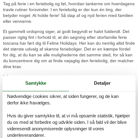
Tag på ferie i en feriebolig og føl, hvordan tankerne om hverdagens
travle rutiner forsvinder. I en feriebolig er der kun én ting, der
betyder noget: At holde ferie! Så slap af og nyd ferien med familien
eller vennerne.
Et gammelt ordsprog siger, at godt begyndt er halvt fuldendt. Det
passer rigtig fint i forhold til, at din søgning efter storfamilie ferie
toscana har ført dig til Feline Holidays. Her kan du nemlig altid finde
det største udvalg af skønne ferieboliger. Det er en kæmpe fordel
for dig, at du kan se alle mulighederne det samme sted, for så kan
du koncentrere dig om at finde nøjagtig den feriebolig, der matcher
dine krav.
Når du har fundet din feriebolig, er du kommet et stort skridt tættere
på en uforglemmelig ferie, men du er ikke i mål endnu. Bookingen
Samtykke
Detaljer
skal klares, inden det hele er på plads. Den del foregår heldigvis
nemt og hurtigt over nettet, så det varer ikke længe at få det klaret.
Nødvendige cookies sikrer, at siden fungerer, og de kan
derfor ikke fravælges.
Ferieoplevelserne venter - se hvad I
bl.a. kan opleve:
Hvis du giver samtykke til, at vi må opsamle statistik, hjælper
du os med at forbedre og udvikle siden. I så fald vil der blive
Den fredfyldte by Arcidosso, der er beliggende på en bjergside, er
karakteriseret af de mange små gader, stier og sceniske ruter. Den
videresendt anonymiserede oplysninger til vores
unikke toscanske stemning kan virkelig mærkes på en spadseretur
underleverandører.