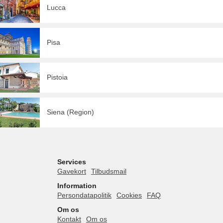
Lucca
Pisa
Pistoia
Siena (Region)
Services
Gavekort
Tilbudsmail
Information
Persondatapolitik
Cookies
FAQ
Om os
Kontakt
Om os