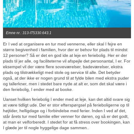
Emne nr.: 313-IT5330.643.1
Er I ved at organisere en tur med vennerne, eller skal I fejre en
større begivenhed i familien, hvor der er behov for plads til mindst
12 personer? Så er det en god ide at leje en feriebolig. Her er der
plads til jer alle, og faciliteterne vil afspejle det personantal, I er. For
eksempel vil der være flere soveværelser, badeværelser, ekstra
plads og tilstrækkeligt med stole og service til alle. Det betyder
også, at der ikke er nogen grund til at fylde bilen med ekstra puder
og tallerkner, men i stedet bare nyde at alt er, som det skal være i
den feriebolig, I ender med at booke.
Uanset hvilken feriebolig I ender med at leje, kan det altid svare sig
at være tidligt ude. Der er stor efterspørgsel på ferieboligerne op til
højtider, helligdage og i forbindelse med ferier. Inden I ved af det,
står årets tur med familie eller venner for døren, og så er det godt,
at man er velforberedt. I stedet for at få stress over bookingen, kan
I glæde jer til nogle hyggelige dage sammen..