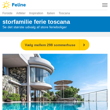
Forside
Artikler
Inspiration
Italien
Toscana
storfamilie ferie toscana
Se det største udvalg af store ferieboliger
Vælg mellem 298 sommerhuse