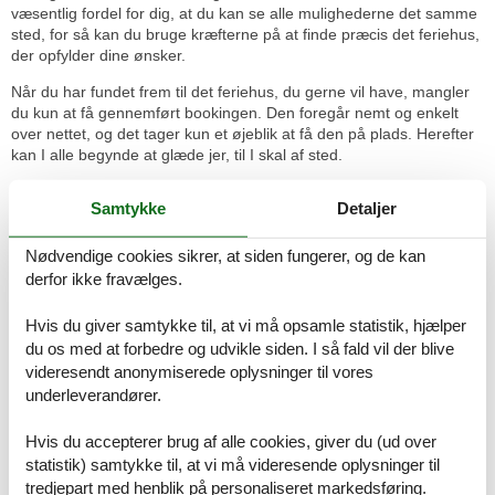
væsentlig fordel for dig, at du kan se alle mulighederne det samme
sted, for så kan du bruge kræfterne på at finde præcis det feriehus,
der opfylder dine ønsker.
Når du har fundet frem til det feriehus, du gerne vil have, mangler
du kun at få gennemført bookingen. Den foregår nemt og enkelt
over nettet, og det tager kun et øjeblik at få den på plads. Herefter
kan I alle begynde at glæde jer, til I skal af sted.
Ferieoplevelserne venter - se hvad I
Samtykke
Detaljer
bl.a. kan opleve:
Midt i Val d´Orcias landskab, der hører under UNESCO kulturarv,
Nødvendige cookies sikrer, at siden fungerer, og de kan
ligger Castel Del Piano med sin skønne natur og spændende
derfor ikke fravælges.
bymidte.
Hvis du giver samtykke til, at vi må opsamle statistik, hjælper
Den lille bjergby Partigliano ligger i provinsen Lucca i det nordlige
du os med at forbedre og udvikle siden. I så fald vil der blive
Toscana og er del af området ved Borgo a Mozzano.
videresendt anonymiserede oplysninger til vores
Arezzos katedral er en gotisk basilika, der kan takke sit loft med
underleverandører.
malerier og sit smukke alter for den store opmærksomhed blandt
feriegæster.
Hvis du accepterer brug af alle cookies, giver du (ud over
statistik) samtykke til, at vi må videresende oplysninger til
Den rolige beliggenhed midt i naturen får jer til at glemme
tredjepart med henblik på personaliseret markedsføring.
hverdagen og giver familien et godt udgangspunkt for at slappe af