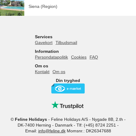
Siena (Region)
Services
Gavekort
Tilbudsmail
Information
Persondatapolitik
Cookies
FAQ
Om os
Kontakt
Om os
Din tryghed
©
Feline Holidays
-
Feline Holidays A/S
-
Nygade 8B, 2.th -
DK-7400
Herning
-
Danmark -
Tlf:
(+45) 8724 2251
-
Email:
info@feline.dk
Momsnr.: DK26347688