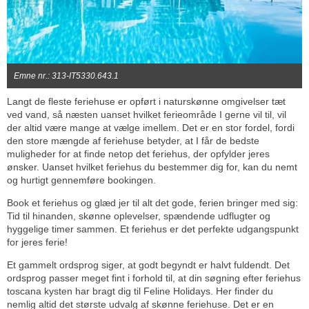
Emne nr.: 313-IT5330.643.1
Langt de fleste feriehuse er opført i naturskønne omgivelser tæt
ved vand, så næsten uanset hvilket ferieområde I gerne vil til, vil
der altid være mange at vælge imellem. Det er en stor fordel, fordi
den store mængde af feriehuse betyder, at I får de bedste
muligheder for at finde netop det feriehus, der opfylder jeres
ønsker. Uanset hvilket feriehus du bestemmer dig for, kan du nemt
og hurtigt gennemføre bookingen.
Book et feriehus og glæd jer til alt det gode, ferien bringer med sig:
Tid til hinanden, skønne oplevelser, spændende udflugter og
hyggelige timer sammen. Et feriehus er det perfekte udgangspunkt
for jeres ferie!
Et gammelt ordsprog siger, at godt begyndt er halvt fuldendt. Det
ordsprog passer meget fint i forhold til, at din søgning efter feriehus
toscana kysten har bragt dig til Feline Holidays. Her finder du
nemlig altid det største udvalg af skønne feriehuse. Det er en