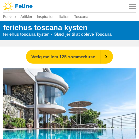
Forside
Artikler
Inspiration
Italien
Toscana
feriehus toscana kysten
feriehus toscana kysten - Glæd jer til at opleve Toscana
Vælg mellem 125 sommerhuse