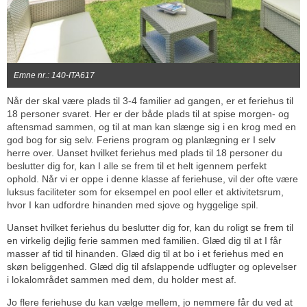
Emne nr.: 140-ITA617
Når der skal være plads til 3-4 familier ad gangen, er et feriehus til
18 personer svaret. Her er der både plads til at spise morgen- og
aftensmad sammen, og til at man kan slænge sig i en krog med en
god bog for sig selv. Feriens program og planlægning er I selv
herre over. Uanset hvilket feriehus med plads til 18 personer du
beslutter dig for, kan I alle se frem til et helt igennem perfekt
ophold. Når vi er oppe i denne klasse af feriehuse, vil der ofte være
luksus faciliteter som for eksempel en pool eller et aktivitetsrum,
hvor I kan udfordre hinanden med sjove og hyggelige spil.
Uanset hvilket feriehus du beslutter dig for, kan du roligt se frem til
en virkelig dejlig ferie sammen med familien. Glæd dig til at I får
masser af tid til hinanden. Glæd dig til at bo i et feriehus med en
skøn beliggenhed. Glæd dig til afslappende udflugter og oplevelser
i lokalområdet sammen med dem, du holder mest af.
Jo flere feriehuse du kan vælge mellem, jo nemmere får du ved at