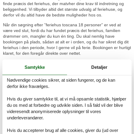
finde præcis det feriehus, der matvher dine krav til indretning og
beliggenhed. Vi tilbyder altid det største udvalg af feriehuse, og
derfor vil du altid have de bedste muligheder hos os.
Når din søgning efter ”feriehus toscana 18 personer” er ved at
være ved slut, fordi du har fundet præcis det feriehus, familien
drømmer om, mangler du kun én ting. Du skal nemlig have
bookingen på plads, sådan at alt er i orden, og du har sikret dig dit
feriehus i den periode, hvor I gerne vil på ferie. Bookingen er hurtigt
klaret, for den foregår direkte over nettet.
Ferieoplevelserne venter - se hvad I
Samtykke
Detaljer
bl.a. kan opleve:
Nødvendige cookies sikrer, at siden fungerer, og de kan
Midt i den storslåede natur med skovklædte bjerge ligger den
idylliske landsby Caprese Michelangelo.
derfor ikke fravælges.
Landskabsmæssigt har området rundt om Colle di Val d´Elsa en
Hvis du giver samtykke til, at vi må opsamle statistik, hjælper
masse at tilbyde. Den yndefulde bjergkæde, Montagnola Senese,
du os med at forbedre og udvikle siden. I så fald vil der blive
ligger praktisk talt lige op ad byen. De smukke dale ved Elsa ligger
videresendt anonymiserede oplysninger til vores
heller ikke langt fra Colle di Val d´Elsa.
underleverandører.
Familien finder Montelupo Fiorentinos smukkeste omgivelser i
Serravalle Park. Her finder I en dam med ænder og skildpadder
Hvis du accepterer brug af alle cookies, giver du (ud over