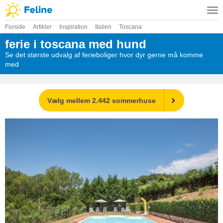
Forside
Artikler
Inspiration
Italien
Toscana
ferie i toscana med hund
Se det største udvalg af ferieboliger hvor dyr gerne må komme
med
Vælg mellem 2.442 sommerhuse