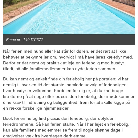
Emne nr.: 140-ITC377
Når ferien med hund eller kat står for døren, er det rart at I ikke
behøver at bekymre jer om, hvorvidt I må have jeres kæledyr med.
Derfor er det nemt og praktisk at leje en feriebolig med husdyr
tilladt, så alle familiemedlemmer kan nyde ferien sammen.
Du kan nemt og enkelt finde din feriebolig her på portalen; vi har
nemlig til hver en tid det største, samlede udvalg af ferieboliger,
hvor husdyr er velkomne. Fordelen for dig er, at du kan bruge
kræfterne på at søge efter præcis den feriebolig, der imødekommer
dine krav til indretning og beliggenhed, frem for at skulle kigge på
en række forskellige hjemmesider.
Book ferien nu og find præcis den feriebolig, der opfylder
feriedrømmene. Så kan ferien starte. Når I har lejet en feriebolig,
kan alle familiens medlemmer se frem til nogle skønne dage i
omgivelser væk fra hverdagen derhjemme.