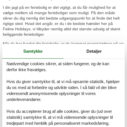
I din jagt på en feriebolig er det vigtigt, at du får mulighed for at
vælge mellem så mange ferieboliger som muligt. På den måde
sikrer du dig nemlig det bedste udgangspunkt for at finde det helt
rigtige sted. Hvad det angår, er du i de bedste hænder her på
Feline Holidays; vi tilbyder nemlig altid det største udvalg af skønt
beliggende ferieboliger.
Når du har fundet din feriebolig, er du kommet meget tættere på en
dejlig ferie, men du er ikke i mål endnu. Bookingen skal klares,
Samtykke
Detaljer
inden det hele er på plads. Den del foregår heldigvis nemt og
hurtigt online, så det tager ikke længe at få det klaret.
Nødvendige cookies sikrer, at siden fungerer, og de kan
Ferieoplevelserne venter - se hvad I
derfor ikke fravælges.
bl.a. kan opleve:
Hvis du giver samtykke til, at vi må opsamle statistik, hjælper
Midt i Val d´Orcias landskab, der hører under UNESCO kulturarv,
du os med at forbedre og udvikle siden. I så fald vil der blive
ligger Castel Del Piano med sin skønne natur og spændende
videresendt anonymiserede oplysninger til vores
bymidte.
underleverandører.
Væk fra Italiens typiske turistcentre finder man den maleriske by
Hvis du accepterer brug af alle cookies, giver du (ud over
Montepulciano i Toscana.
statistik) samtykke til, at vi må videresende oplysninger til
I området ved Montevarchi ligger den lille elegante kirke Pieve di
tredjepart med henblik på personaliseret markedsføring.
San Pietro a Gropina. Prædikestolen med relieffer er erklæret