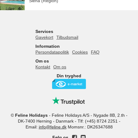
Siena (Region)
Services
Gavekort
Tilbudsmail
Information
Persondatapolitik
Cookies
FAQ
Om os
Kontakt
Om os
Din tryghed
©
Feline Holidays
-
Feline Holidays A/S
-
Nygade 8B, 2.th -
DK-7400
Herning
-
Danmark -
Tlf:
(+45) 8724 2251
-
Email:
info@feline.dk
Momsnr.: DK26347688
Følg os