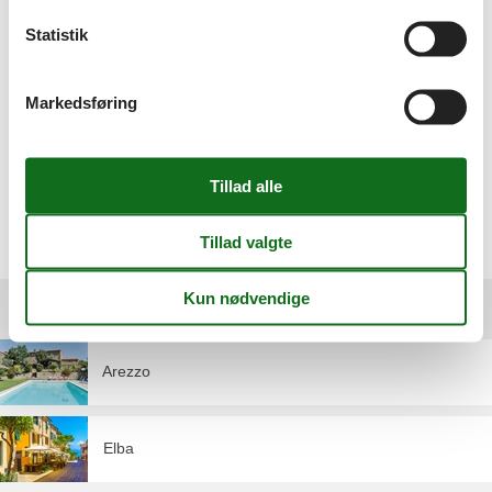
naturligvis, hvis du har specielle ønsker til din feriebolig.
Statistik
Vi er altid klar til at svare på de spørgsmål, du måtte sidde tilbage
med. Hvis du har specielle ønsker til den feriebolig, du er på jagt
efter, forsøger vi gerne at opfylde dem.
Markedsføring
Send en mail til info@feline.dk, så vender vi tilbage hurtigst muligt.
Du er selvsagt også velkommen til at give os et kald på (+45) 8724
2251.
Vælg mellem 2.442 sommerhuse
Destinationer under Toscana
Arezzo
Elba