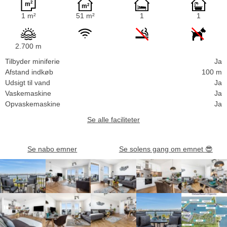
1 m²
51 m²
1
1
2.700 m
Tilbyder miniferie
Ja
Afstand indkøb
100 m
Udsigt til vand
Ja
Vaskemaskine
Ja
Opvaskemaskine
Ja
Se alle faciliteter
Se nabo emner
Se solens gang om emnet
😎