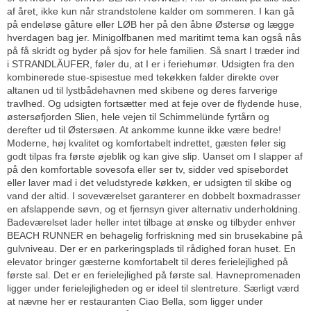
af året, ikke kun når strandstolene kalder om sommeren. I kan gå
på endeløse gåture eller LØB her på den åbne Østersø og lægge
hverdagen bag jer. Minigolfbanen med maritimt tema kan også nås
på få skridt og byder på sjov for hele familien. Så snart I træder ind
i STRANDLÄUFER, føler du, at I er i feriehumør. Udsigten fra den
kombinerede stue-spisestue med tekøkken falder direkte over
altanen ud til lystbådehavnen med skibene og deres farverige
travlhed. Og udsigten fortsætter med at feje over de flydende huse,
østersøfjorden Slien, hele vejen til Schimmelünde fyrtårn og
derefter ud til Østersøen. At ankomme kunne ikke være bedre!
Moderne, høj kvalitet og komfortabelt indrettet, gæsten føler sig
godt tilpas fra første øjeblik og kan give slip. Uanset om I slapper af
på den komfortable sovesofa eller ser tv, sidder ved spisebordet
eller laver mad i det veludstyrede køkken, er udsigten til skibe og
vand der altid. I soveværelset garanterer en dobbelt boxmadrasser
en afslappende søvn, og et fjernsyn giver alternativ underholdning.
Badeværelset lader heller intet tilbage at ønske og tilbyder enhver
BEACH RUNNER en behagelig forfriskning med sin brusekabine på
gulvniveau. Der er en parkeringsplads til rådighed foran huset. En
elevator bringer gæsterne komfortabelt til deres ferielejlighed på
første sal. Det er en ferielejlighed på første sal. Havnepromenaden
ligger under ferielejligheden og er ideel til slentreture. Særligt værd
at nævne her er restauranten Ciao Bella, som ligger under