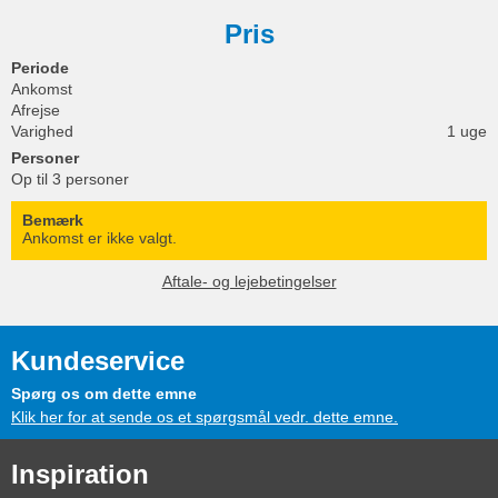
Pris
Periode
Ankomst
Afrejse
Varighed
1 uge
Personer
Op til 3 personer
Bemærk
Ankomst er ikke valgt.
Aftale- og lejebetingelser
Kundeservice
Spørg os om dette emne
Klik her for at sende os et spørgsmål vedr. dette emne.
Inspiration