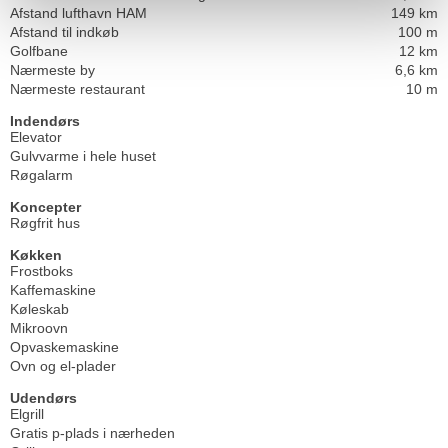
Afstand lufthavn HAM
149 km
Afstand til indkøb
100 m
Golfbane
12 km
Nærmeste by
6,6 km
Nærmeste restaurant
10 m
Indendørs
Elevator
Gulvvarme i hele huset
Røgalarm
Koncepter
Røgfrit hus
Køkken
Frostboks
Kaffemaskine
Køleskab
Mikroovn
Opvaskemaskine
Ovn og el-plader
Udendørs
Elgrill
Gratis p-plads i nærheden