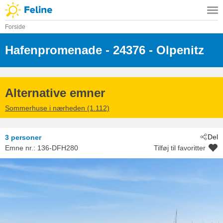
Forside
Hafenpromenade
 - 24376
 - Olpenitz
 - Strandläufer, Osts
Alternative emner
Sommerhuse i nærheden (1.112)
Del
3 personer
Emne nr.:
136-DFH280
Tilføj til favoritter