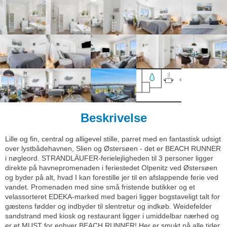
Beskrivelse
Lille og fin, central og alligevel stille, parret med en fantastisk udsigt
over lystbådehavnen, Slien og Østersøen - det er BEACH RUNNER
i nøgleord. STRANDLÄUFER-ferielejligheden til 3 personer ligger
direkte på havnepromenaden i feriestedet Olpenitz ved Østersøen
og byder på alt, hvad I kan forestille jer til en afslappende ferie ved
vandet. Promenaden med sine små fristende butikker og et
velassorteret EDEKA-marked med bageri ligger bogstaveligt talt for
gæstens fødder og indbyder til slentretur og indkøb. Weidefelder
sandstrand med kiosk og restaurant ligger i umiddelbar nærhed og
er et MUST for enhver BEACH RUNNER! Her er smukt på alle tider