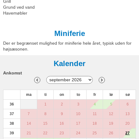
Grill
Grund ved vand
Havemøbler
Miniferie
Der er begrænset mulighed for miniferie hele året, typisk uden for
højsæsonen.
Kalender
Ankomst
ma
ti
on
to
fr
lø
sø
36
1
2
3
4
5
6
37
7
8
9
10
11
12
13
38
14
15
16
17
18
19
20
39
21
22
23
24
25
26
27