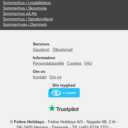
Sommerhus i Lysabildskov
Sommerhus i Skovmose
Sommerhus på Als
Sommerhus i Sønderjylland
Sommerhuse i Danmark
Services
Gavekort
Tilbudsmail
Information
Persondatapolitik
Cookies
FAQ
Om os
Kontakt
Om os
Din tryghed
©
Feline Holidays
-
Feline Holidays A/S
-
Nygade 8B, 2.th -
DK-7400
Herning
-
Danmark -
Tlf:
(+45) 8724 2251
-