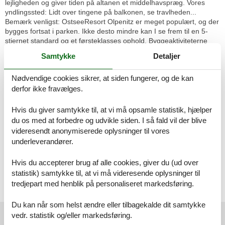
lejligheden og giver tiden på altanen et middelhavspræg. Vores
yndlingssted: Lidt over tingene på balkonen, se travlheden...
Bemærk venligst: OstseeResort Olpenitz er meget populært, og der
bygges fortsat i parken. Ikke desto mindre kan I se frem til en 5-
stjernet standard og et førsteklasses ophold. Byggeaktiviteterne
kommer ikke til at forstyrre jer på ferien, og derfor gives der ikke
Samtykke
Detaljer
yderligere afslag i prisen.
Rumindretning
Feriebolig
Nødvendige cookies sikrer, at siden fungerer, og de kan
Soveværelse, 2 personer
derfor ikke fravælges.
Dobbeltseng
Hvis du giver samtykke til, at vi må opsamle statistik, hjælper
Badeværelse
du os med at forbedre og udvikle siden. I så fald vil der blive
WC. Varmt og koldt vand, Bruser
videresendt anonymiserede oplysninger til vores
underleverandører.
Køkken-alrum, 1 person
Sofa, madras eller lignende
Hvis du accepterer brug af alle cookies, giver du (ud over
statistik) samtykke til, at vi må videresende oplysninger til
Terrasse
Terrasse/altan
tredjepart med henblik på personaliseret markedsføring.
Du kan når som helst ændre eller tilbagekalde dit samtykke
Eksterne anmeldelser
vedr. statistik og/eller markedsføring.