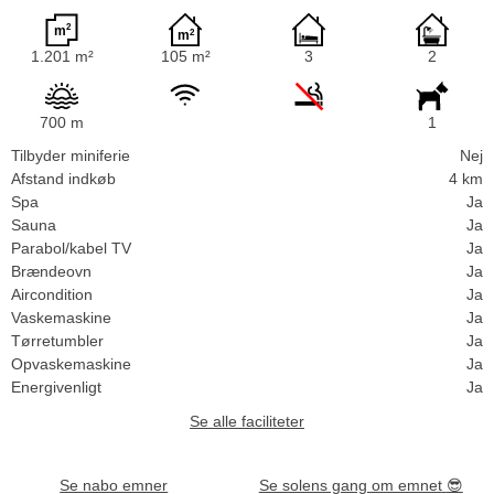
1.201 m²
105 m²
3
2
700 m
1
Tilbyder miniferie
Nej
Afstand indkøb
4 km
Spa
Ja
Sauna
Ja
Parabol/kabel TV
Ja
Brændeovn
Ja
Aircondition
Ja
Vaskemaskine
Ja
Tørretumbler
Ja
Opvaskemaskine
Ja
Energivenligt
Ja
Se alle faciliteter
Se nabo emner
Se solens gang om emnet
😎