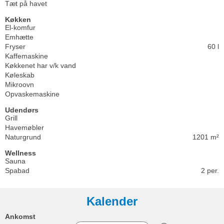
Tæt på havet
Køkken
El-komfur
Emhætte
Fryser
60 l
Kaffemaskine
Køkkenet har v/k vand
Køleskab
Mikroovn
Opvaskemaskine
Udendørs
Grill
Havemøbler
Naturgrund
1201 m²
Wellness
Sauna
Spabad
2 per.
Kalender
Ankomst