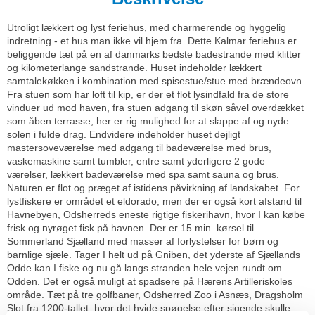
Utroligt lækkert og lyst feriehus, med charmerende og hyggelig
indretning - et hus man ikke vil hjem fra. Dette Kalmar feriehus er
beliggende tæt på en af danmarks bedste badestrande med klitter
og kilometerlange sandstrande. Huset indeholder lækkert
samtalekøkken i kombination med spisestue/stue med brændeovn.
Fra stuen som har loft til kip, er der et flot lysindfald fra de store
vinduer ud mod haven, fra stuen adgang til skøn såvel overdækket
som åben terrasse, her er rig mulighed for at slappe af og nyde
solen i fulde drag. Endvidere indeholder huset dejligt
mastersoveværelse med adgang til badeværelse med brus,
vaskemaskine samt tumbler, entre samt yderligere 2 gode
værelser, lækkert badeværelse med spa samt sauna og brus.
Naturen er flot og præget af istidens påvirkning af landskabet. For
lystfiskere er området et eldorado, men der er også kort afstand til
Havnebyen, Odsherreds eneste rigtige fiskerihavn, hvor I kan købe
frisk og nyrøget fisk på havnen. Der er 15 min. kørsel til
Sommerland Sjælland med masser af forlystelser for børn og
barnlige sjæle. Tager I helt ud på Gniben, det yderste af Sjællands
Odde kan I fiske og nu gå langs stranden hele vejen rundt om
Odden. Det er også muligt at spadsere på Hærens Artilleriskoles
område. Tæt på tre golfbaner, Odsherred Zoo i Asnæs, Dragsholm
Slot fra 1200-tallet, hvor det hvide spøgelse efter sigende skulle