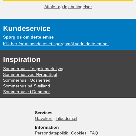
Aftale- og lejebetingelser
Kundeservice
Spørg os om dette emne
Klik her for at sende os et spørgsmål vedr. dette emne.
Inspiration
Sommerhus i Tengslemark Lyng
Sommerhus ved Nyrup Bugt
Sommerhus i Odsherred
Sommerhus på Sjælland
Sommerhuse i Danmark
Services
Gavekort
Tilbudsmail
Information
Persondatapolitik
Cookies
FAQ