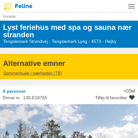
Forside
Lyst feriehus med spa og sauna nær
stranden
Tengslemark Strandvej
 - Tengslemark Lyng
 - 4573
 - Højby
Alternative emner
Sommerhuse i nærheden (78)
Del
6 personer
Emne nr.:
130-E18755
Tilføj til favoritter