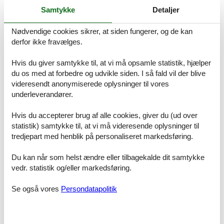
husere, slottet er unikt og naturskønt beliggende ved Nekselø
Samtykke
Detaljer
bugten, hvor man også kan få en kulinarisk oplevelse med lokale
råvarer. Et besøg værd er også Nykøbing Sjælland by som har
Nødvendige cookies sikrer, at siden fungerer, og de kan
talrige indkøbsmuligheder med flere supermarkeder og en hyggelig
derfor ikke fravælges.
gågade med specialforretninger og caféer, eller tag til Rørvig og
nyd stemningen på havnen, hvor der kan købes og nydes
friskfangede og nyrøgede fisk hver dag, mens børnene fanger
Hvis du giver samtykke til, at vi må opsamle statistik, hjælper
krabber fra molen.
du os med at forbedre og udvikle siden. I så fald vil der blive
Rumindretning
videresendt anonymiserede oplysninger til vores
Feriebolig
underleverandører.
Soveværelse, 9 m², 2 personer
Dobbeltseng
Hvis du accepterer brug af alle cookies, giver du (ud over
statistik) samtykke til, at vi må videresende oplysninger til
Soveværelse, 7 m², 2 personer
Dobbeltseng
tredjepart med henblik på personaliseret markedsføring.
Soveværelse, 7 m², 2 personer
Du kan når som helst ændre eller tilbagekalde dit samtykke
Dobbeltseng
vedr. statistik og/eller markedsføring.
Badeværelse, 8 m²
Se også vores
Persondatapolitik
WC. Varmt og koldt vand, Bruser
Badeværelse, 4 m²
WC. Varmt og koldt vand, Bruser