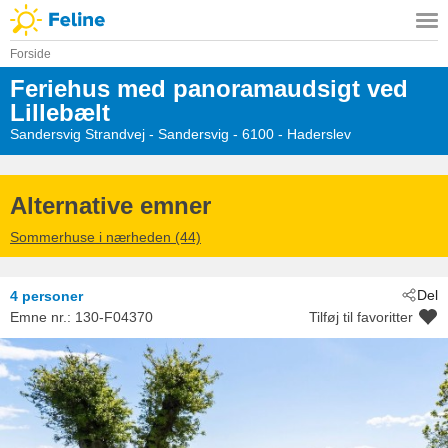
Forside
Feriehus med panoramaudsigt ved
Lillebælt
Sandersvig Strandvej
 - Sandersvig
 - 6100
 - Haderslev
Alternative emner
Sommerhuse i nærheden (44)
Del
4 personer
Emne nr.:
130-F04370
Tilføj til favoritter