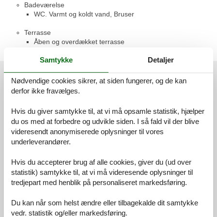
Badeværelse
WC. Varmt og koldt vand, Bruser
Terrasse
Åben og overdækket terrasse
Samtykke
Detaljer
Eksterne anmeldelser
Nødvendige cookies sikrer, at siden fungerer, og de kan
Vores gæsteanmeldelser
Eksterne anmeldelser
derfor ikke fravælges.
4,3
Hvis du giver samtykke til, at vi må opsamle statistik, hjælper
du os med at forbedre og udvikle siden. I så fald vil der blive
videresendt anonymiserede oplysninger til vores
underleverandører.
4 eksterne anmeldelser
Hvis du accepterer brug af alle cookies, giver du (ud over
4,0
august 2025
statistik) samtykke til, at vi må videresende oplysninger til
Tjek ind:
5
Rengøring:
3
Komfort:
3
tredjepart med henblik på personaliseret markedsføring.
Faciliteter:
4
Beliggenhed:
5
Værdi for pengene:
3
Du kan når som helst ændre eller tilbagekalde dit samtykke
Generel:
Extrem gute Lage, ruhig und erholsam. Einige Dinge dürften im
vedr. statistik og/eller markedsføring.