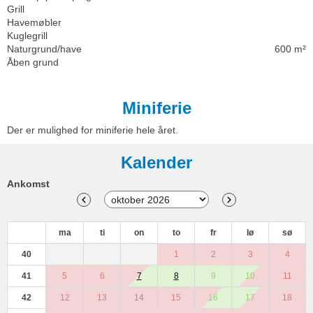
Grill
Havemøbler
Kuglegrill
Naturgrund/have
600 m²
Åben grund
Miniferie
Der er mulighed for miniferie hele året.
Kalender
Ankomst
ma
ti
on
to
fr
lø
sø
40
1
2
3
4
41
5
6
7
8
9
10
11
42
12
13
14
15
16
17
18