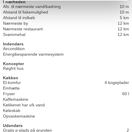
I nærheden
Afs. til nærmeste vand/badning
10 m
Afstand til fiskemulighed
10 m
Afstand til indkøb
5 km
Nærmeste by
12 km
Nærmeste restaurant
12 km
Svømmehal
12 km
Indendørs
Aircondition
Energibesparende varmesystem
Koncepter
Røgfrit hus
Køkken
El-komfur
4 kogeplader
Emhætte
Fryser
60 l
Kaffemaskine
Køkkenet har v/k vand
Køleskab
Opvaskemaskine
Udendørs
Gratis p-plads på grunden
2