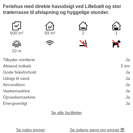
Feriehus med direkte havudsigt ved Lillebælt og stor
træterrasse til afslapning og hyggelige stunder.
600 m²
69 m²
2
1
10 m
Tilbyder miniferie
Ja
Afstand indkøb
5 km
Gode fiskeforhold
Ja
Udsigt til vand
Ja
Aircondition
Ja
Vaskemaskine
Ja
Opvaskemaskine
Ja
Energivenligt
Ja
Se alle faciliteter
Se nabo emner
Se solens gang om emnet
😎