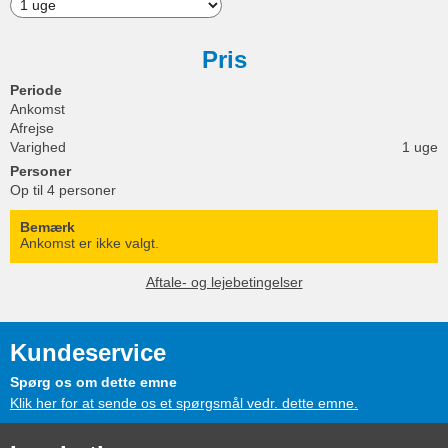
Pris
Periode
Ankomst
Afrejse
Varighed
1 uge
Personer
Op til 4 personer
Bemærk
Ankomst er ikke valgt.
Aftale- og lejebetingelser
Kundeservice
Spørg os om dette emne
Klik her for at sende os et spørgsmål vedr. dette emne.