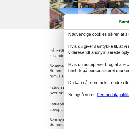
Samt
Nødvendige cookies sikrer, at si
Hvis du giver samtykke til, at vi
På Redningsvejen 39 i Nymindegab ligger d
videresendt anonymiserede oplys
klitlandskabet, der ligger mod vest.
Hvis du accepterer brug af alle c
Sommerhus med brændeovn
henblik på personaliseret marke
Sommerhusets 125 m² fordeler sig på 2 etager
rum. I spisestuen kan I samles til gode mål
Du kan når som helst ændre eller
I stuen med brændeovn kan du nyde en kop 
over Vesterhavets klitter. I kan med fordel
Se også vores
Persondatapolitik
I stueplan ligger også sommerhusets badev
sovepladser fordelt på 2 værelser med enkel
Naturgrund med udsigt - Redningsvejen
Sommerhuset ligger på en fin naturgrund, h