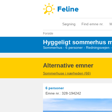
Søgning
Find emne nr.
M
Forside
Hyggeligt sommerhus m
Sommerhus - 6 personer
 - 
Redningsvejen
 
Alternative emner
Sommerhuse i nærheden (66)
6 personer
Emne nr.:
328-194242