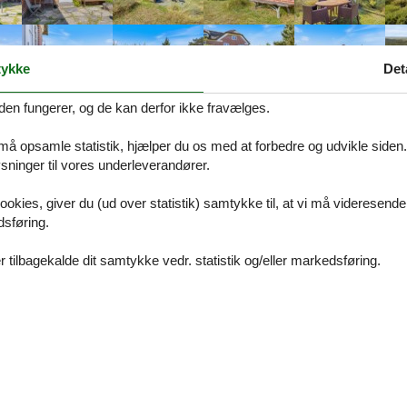
ykke
Det
den fungerer, og de kan derfor ikke fravælges.
Beskrivelse
 må opsamle statistik, hjælper du os med at forbedre og udvikle siden. I
ette 2+ stjernede sommerhus fra 1945 skønt placeret på en bakketop.
ninger til vores underleverandører.
ookies, giver du (ud over statistik) samtykke til, at vi må videresende
dsføring.
, der er indrettet med synlige bjælker i loftet. I stueplan finder I køkk
tider og måske lægge et puslespil efter maden?
 tilbagekalde dit samtykke vedr. statistik og/eller markedsføring.
kaffe og en god bog på bænken i vindueskarmen eller i en af lænestol
 benytte varmepumpen til at holde en behagelig temperatur i rummet.
ærelse med gulvvarme samt et soveværelse indrettet med dobbeltseng. 
tsenge. Vær opmærksom på, at der på 1. salen er lavt til loftet.
 39
vorfra I også har udsigt over det smukke landskab mod vest. Grunden 