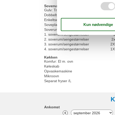
Soverum
Gulv: Træ
Dobbeltsenge
Enkeltsenge
Sovepladser
Soverum
1. soverum/sengestørrelser
2. soverum/sengestørrelser
2
3. soverum/sengestørrelser
2X
4. soverum/sengestørrelser
1X
Køkken
Komfur: El m. ovn
Køleskab
Opvaskemaskine
Mikroovn
Separat fryser /L
K
Ankomst