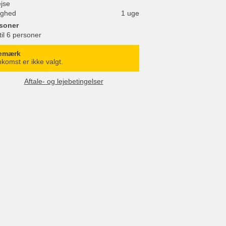
ejse
ighed
1 uge
soner
til 6 personer
emærk
komst er ikke valgt.
Aftale- og lejebetingelser