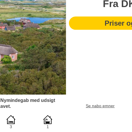
Fra
D
Priser o
i Nymindegab med udsigt
Se nabo emner
avet.
3
1