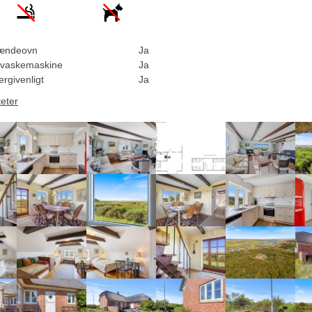
ændeovn
Ja
vaskemaskine
Ja
rgivenligt
Ja
teter