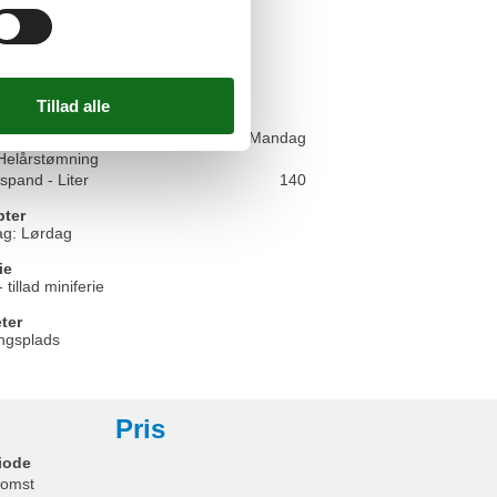
bler
ne
e: åben
rund
maudsigt
hentes:
Mandag
 Helårstømning
spand - Liter
140
ter
ag: Lørdag
ie
- tillad miniferie
eter
ngsplads
Pris
iode
omst