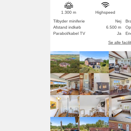
1.300 m
Highspeed
Tilbyder miniferie
Nej
Br
Afstand indkøb
6.500 m
Op
Parabol/kabel TV
Ja
Ene
Se alle facili