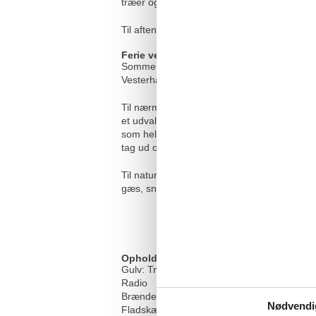
træer og buske. Placeringen på bakketoppen
Til aften kan I tænde op i grillen og holde
Ferie ved Nymindegab
Sommerhuset ligger i Nymindegab, der er et
Vesterhavet, der indbyder til gode gåture.
Til nærmeste indkøb er der 6,5 kilometer. I 
et udvalg af både supermarkeder og special
som helt sikkert vil være et hit hos børnen
tag ud og spise på Nymindegab Kro.
Til natur- og fugleelskere kan det i høj gra
gæs, snepper, hjejler m.m. alt efter årstiden
Opholdsrum
Gulv: Træ
Radio
Brændeovn
Nødvendi
Fladskærms-TV