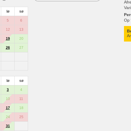
Afr
Var
lø
sø
Per
Op 
5
6
12
13
B
An
19
20
26
27
lø
sø
3
4
10
11
17
18
24
25
31