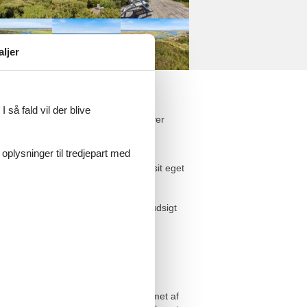
aljer
 så fald vil der blive
 Fra sommerhuset har I udsigt ud over
 oplysninger til tredjepart med
en, spisestue og stue, der hver har sit eget
ene. Herfra har du den skønneste udsigt
På 1. sal finder I de resterende
ligger på en bakketop og er afskærmet af