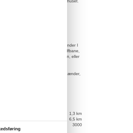
adsen fører trapper jer op til feriehuset.
s ferieaktiviteter planlægges.
erhuset har I 1,3 kilometer til
ebel heller ikke langt herfra. Her finder I
t et badeland, legeplads og minigolfbane,
lokale specialiteter til aftensmaden, eller
rvater. Her er der mulighed for at se ænder,
info - ude
 i meter: Hav
1,3 km
 i meter: Indkøb
6,5 km
s areal i m2
3000
edsføring
ill