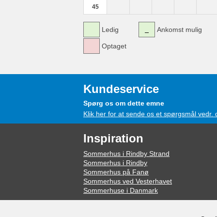
45
Ledig
Ankomst mulig
Optaget
Kundeservice
Spørg os om dette emne
Klik her for at sende os et spørgsmål vedr.
Inspiration
Sommerhus i Rindby Strand
Sommerhus i Rindby
Sommerhus på Fanø
Sommerhus ved Vesterhavet
Sommerhuse i Danmark