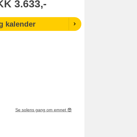
KK
3.633,-
g kalender
Se solens gang om emnet
😎