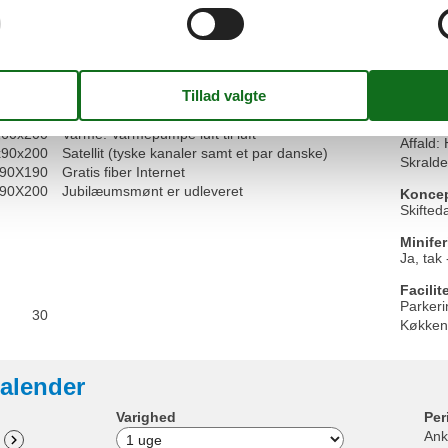
Areal: Hus m²
125
Havemø
Byggeår
1945
Solvog
Ikke ryger hus
Parasol
1
Personantal
6
Terrass
5
Renoveret
2005
Naturg
7
Tyske tv-programmer
Panora
3
Varme: Elvarme
Affald 
160x200
Varme: Varmepumpe luft til luft
Affald:
x90x200
Satellit (tyske kanaler samt et par danske)
Skralde
90X190
Gratis fiber Internet
90X200
Jubilæumsmønt er udleveret
Koncep
Skifted
Minifer
Ja, tak 
Facilit
Parkeri
30
Køkken
alender
Varighed
Per
Ank