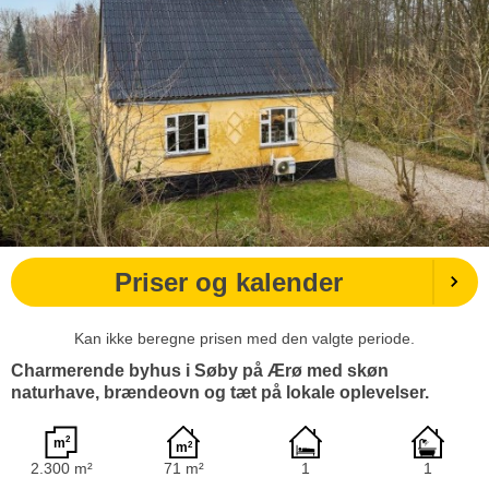
Priser og kalender
Kan ikke beregne prisen med den valgte periode.
Charmerende byhus i Søby på Ærø med skøn
naturhave, brændeovn og tæt på lokale oplevelser.
2.300 m²
71 m²
1
1