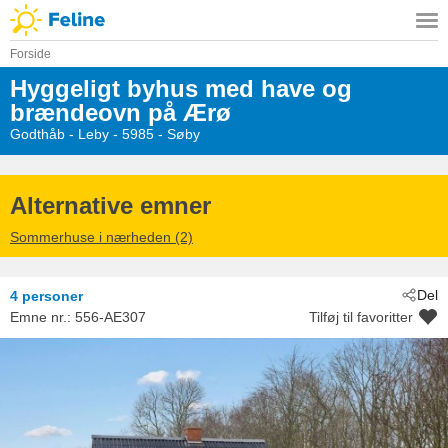
Forside
Hyggeligt byhus med have og
brændeovn på Ærø
Godthåb
 - Leby
 - 5985
 - Søby
Alternative emner
Sommerhuse i nærheden (2)
Del
4 personer
Emne nr.:
556-AE307
Tilføj til favoritter