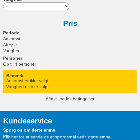
Pris
Periode
Ankomst
Afrejse
Varighed
Personer
Op til 4 personer
Bemærk
Ankomst er ikke valgt.
Varighed er ikke valgt.
Aftale- og lejebetingelser
Kundeservice
Spørg os om dette emne
Klik her for at sende os et spørgsmål vedr. dette emne.