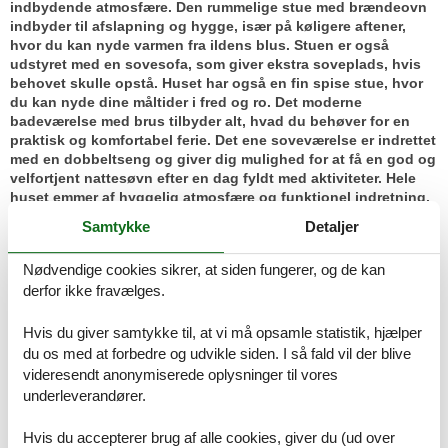
indbydende atmosfære. Den rummelige stue med brændeovn
indbyder til afslapning og hygge, især på køligere aftener,
hvor du kan nyde varmen fra ildens blus. Stuen er også
udstyret med en sovesofa, som giver ekstra soveplads, hvis
behovet skulle opstå. Huset har også en fin spise stue, hvor
du kan nyde dine måltider i fred og ro. Det moderne
badeværelse med brus tilbyder alt, hvad du behøver for en
praktisk og komfortabel ferie. Det ene soveværelse er indrettet
med en dobbeltseng og giver dig mulighed for at få en god og
velfortjent nattesøvn efter en dag fyldt med aktiviteter. Hele
huset emmer af hyggelig atmosfære og funktionel indretning,
der sikrer, at du føler dig hjemme under dit ophold.
Samtykke
Detaljer
Nyd livet udenfor
Nødvendige cookies sikrer, at siden fungerer, og de kan
derfor ikke fravælges.
Sommerhuset byder på en stor og skøn naturhave, som er
perfekt til at tilbringe tid udendørs. Her kan du slappe af i
solen, tage en god bog med ud, eller måske grille en lækker
Hvis du giver samtykke til, at vi må opsamle statistik, hjælper
middag på terrassen. Haven er ideel for både børn og voksne,
du os med at forbedre og udvikle siden. I så fald vil der blive
der kan nyde naturen og den rolige atmosfære. Den grønne
videresendt anonymiserede oplysninger til vores
oase er helt ugenert og giver mulighed for at trække sig
underleverandører.
tilbage fra hverdagens stress og jag. Her kan du nyde de stille
morgener med en kop kaffe eller de lune sommeraftener, hvor
Hvis du accepterer brug af alle cookies, giver du (ud over
du kan lade tiden gå langsomt og slappe af i naturens skød.