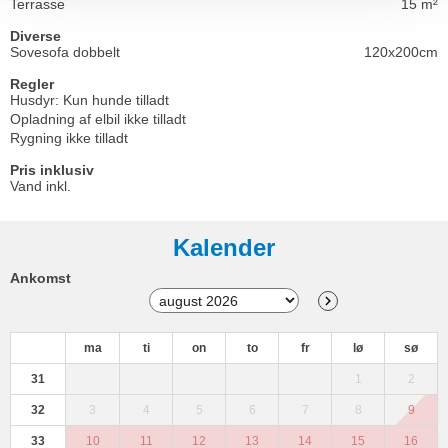
Terrasse
15 m²
Diverse
Sovesofa dobbelt
120x200cm
Regler
Husdyr: Kun hunde tilladt
Opladning af elbil ikke tilladt
Rygning ikke tilladt
Pris inklusiv
Vand inkl.
Kalender
Ankomst
ma
ti
on
to
fr
lø
sø
31
1
2
32
3
4
5
6
7
8
9
33
10
11
12
13
14
15
16