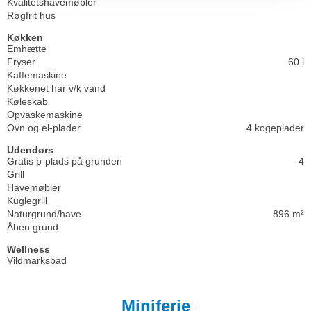
Kvalitetshavemøbler
Røgfrit hus
Køkken
Emhætte
Fryser
60 l
Kaffemaskine
Køkkenet har v/k vand
Køleskab
Opvaskemaskine
Ovn og el-plader
4 kogeplader
Udendørs
Gratis p-plads på grunden
4
Grill
Havemøbler
Kuglegrill
Naturgrund/have
896 m²
Åben grund
Wellness
Vildmarksbad
Miniferie