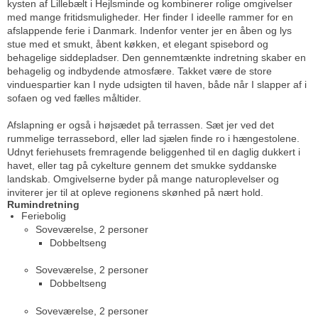
kysten af Lillebælt i Hejlsminde og kombinerer rolige omgivelser
med mange fritidsmuligheder. Her finder I ideelle rammer for en
afslappende ferie i Danmark. Indenfor venter jer en åben og lys
stue med et smukt, åbent køkken, et elegant spisebord og
behagelige siddepladser. Den gennemtænkte indretning skaber en
behagelig og indbydende atmosfære. Takket være de store
vinduespartier kan I nyde udsigten til haven, både når I slapper af i
sofaen og ved fælles måltider.
Afslapning er også i højsædet på terrassen. Sæt jer ved det
rummelige terrassebord, eller lad sjælen finde ro i hængestolene.
Udnyt feriehusets fremragende beliggenhed til en daglig dukkert i
havet, eller tag på cykelture gennem det smukke syddanske
landskab. Omgivelserne byder på mange naturoplevelser og
inviterer jer til at opleve regionens skønhed på nært hold.
Rumindretning
Feriebolig
Soveværelse, 2 personer
Dobbeltseng
Soveværelse, 2 personer
Dobbeltseng
Soveværelse, 2 personer