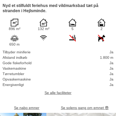
Nyd et stilfuldt feriehus med vildmarksbad tæt på
stranden i Hejlsminde.
896 m²
132 m²
5
2
650 m
Tilbyder miniferie
Ja
Afstand indkøb
1.800 m
Gode fiskeforhold
Ja
Vaskemaskine
Ja
Tørretumbler
Ja
Opvaskemaskine
Ja
Energivenligt
Ja
Se alle faciliteter
Se nabo emner
Se solens gang om emnet
😎