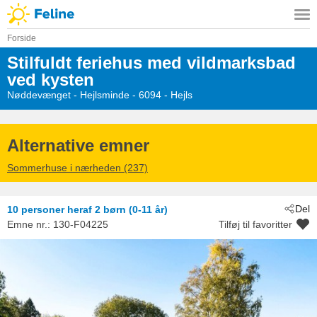
Forside
Stilfuldt feriehus med vildmarksbad
ved kysten
Nøddevænget
 - Hejlsminde
 - 6094
 - Hejls
Alternative emner
Sommerhuse i nærheden (237)
Del
10 personer
heraf 2 børn (0-11 år)
Emne nr.:
130-F04225
Tilføj til favoritter