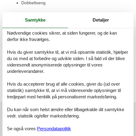
Dobbeltseng
Soveværelse, 2 personer
Samtykke
Detaljer
Dobbeltseng
Soveværelse, 2 personer
Nødvendige cookies sikrer, at siden fungerer, og de kan
Køjeseng
derfor ikke fravælges.
Badeværelse
Hvis du giver samtykke til, at vi må opsamle statistik, hjælper
WC. Koldt vand, Bruser og badekar
du os med at forbedre og udvikle siden. I så fald vil der blive
videresendt anonymiserede oplysninger til vores
Badeværelse
underleverandører.
WC. Varmt og koldt vand, Bruser
Hvis du accepterer brug af alle cookies, giver du (ud over
Terrasse
Åben og overdækket terrasse
statistik) samtykke til, at vi må videresende oplysninger til
tredjepart med henblik på personaliseret markedsføring.
Vores gæsteanmeldelser
Du kan når som helst ændre eller tilbagekalde dit samtykke
vedr. statistik og/eller markedsføring.
Vores gæsteanmeldelser
Eksterne anmeldelser
Se også vores
Persondatapolitik
Baseret på
2
vurderinger