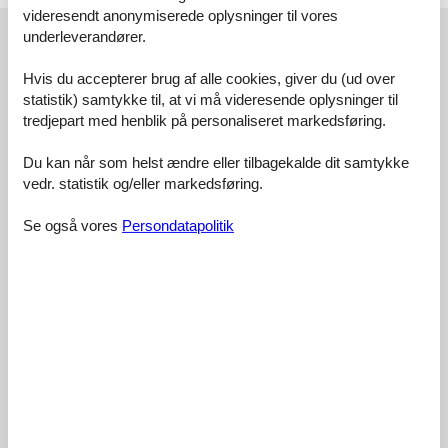
videresendt anonymiserede oplysninger til vores
Vores gæsteanmeldelser
underleverandører.
Vores gæsteanmeldelser
Eksterne anmeldelser
Hvis du accepterer brug af alle cookies, giver du (ud over
statistik) samtykke til, at vi må videresende oplysninger til
3,0
Baseret på
1
vurdering
tredjepart med henblik på personaliseret markedsføring.
Du kan når som helst ændre eller tilbagekalde dit samtykke
Vurderet d. 13-07-2025
vedr. statistik og/eller markedsføring.
5
(0)
Se også vores
Persondatapolitik
4
(0)
3
(1)
2
(0)
1
(0)
Kommentarer
1 vurdering har kommentar på dansk.
4
0
2
7
voksne
børn
husdyr
2025 juli
overna
Super hyggeligt men meget gammelt hus. Man kan se ud gennem
vinduesrammer, selv om vinduerne er lukkede. Sengene var rigtig
gode. Meget indblik i stuen fra stisystemet.