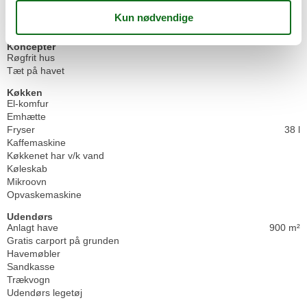
Indendørs aktiv.
Indendørs legetøj
Koncepter
Røgfrit hus
Tæt på havet
Køkken
El-komfur
Emhætte
Fryser
38 l
Kaffemaskine
Køkkenet har v/k vand
Køleskab
Mikroovn
Opvaskemaskine
Udendørs
Anlagt have
900 m²
Gratis carport på grunden
Havemøbler
Sandkasse
Trækvogn
Udendørs legetøj