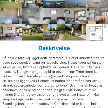
Beskrivelse
På en lille rolig vej ligger dette sommerhus. Det er indrettet med tre
gode soveværelser samt en hyggelig stue. Huset ligger på en stor
lukket grund, hvor I kan opholde jer ugenert. Der er en pilleovn i
huset, hvilket giver en god og billig opvarmning. Træpillerne kan
købes i huset til fordelagtig pris (se venligst opslag i huset).
Hejlsminde ligger ved Lillebælt i et naturskønt område nær skov,
strand, seværdigheder og naturattraktioner. Byen har en hyggelig
bådehavn, og flere steder er der udsigt til Fyn. Benyt jer af de
mange fine gå- og cykelstier der er blevet anlagt i naturen. Ikke
langt fra Hejlsminde finder I det smukke naturområde
Skamlingsbanken. Købstadsbyen Christiansfeld er kendt i hele