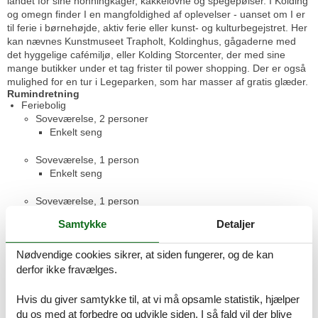
landet for sine honningkager, kakkelovne og spegepølser. I Kolding
og omegn finder I en mangfoldighed af oplevelser - uanset om I er
til ferie i børnehøjde, aktiv ferie eller kunst- og kulturbegejstret. Her
kan nævnes Kunstmuseet Trapholt, Koldinghus, gågaderne med
det hyggelige cafémiljø, eller Kolding Storcenter, der med sine
mange butikker under et tag frister til power shopping. Der er også
mulighed for en tur i Legeparken, som har masser af gratis glæder.
Rumindretning
Feriebolig
Soveværelse, 2 personer
Enkelt seng
Soveværelse, 1 person
Enkelt seng
Soveværelse, 1 person
Enkelt seng
Samtykke
Detaljer
Badeværelse
Nødvendige cookies sikrer, at siden fungerer, og de kan
WC. Varmt og koldt vand, Bruser
derfor ikke fravælges.
Terrasse
Åben terrasse
Hvis du giver samtykke til, at vi må opsamle statistik, hjælper
du os med at forbedre og udvikle siden. I så fald vil der blive