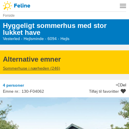
Forside
Hyggeligt sommerhus med stor
lukket have
Vesterled
 - Hejlsminde
 - 6094
 - Hejls
Alternative emner
Sommerhuse i nærheden (246)
Del
4 personer
Emne nr.:
130-F04062
Tilføj til favoritter