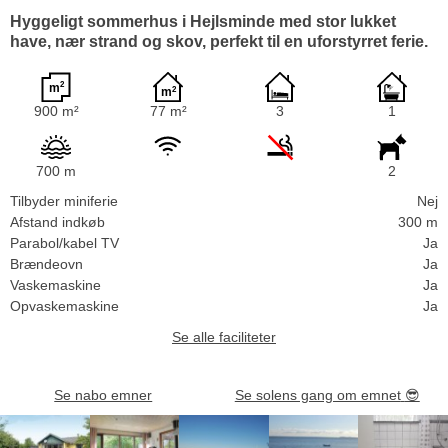
Hyggeligt sommerhus i Hejlsminde med stor lukket
have, nær strand og skov, perfekt til en uforstyrret ferie.
900 m²
77 m²
3
1
700 m
2
Tilbyder miniferie
Nej
Afstand indkøb
300 m
Parabol/kabel TV
Ja
Brændeovn
Ja
Vaskemaskine
Ja
Opvaskemaskine
Ja
Se alle faciliteter
Se nabo emner
Se solens gang om emnet
😎