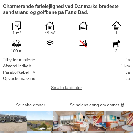
Charmerende ferielejlighed ved Danmarks bredeste
sandstrand og golfbane på Fanø Bad.
1 m²
49 m²
1
1
100 m
2
Tilbyder miniferie
Ja
Afstand indkøb
1 km
Parabol/kabel TV
Ja
Opvaskemaskine
Ja
Se alle faciliteter
Se nabo emner
Se solens gang om emnet
😎