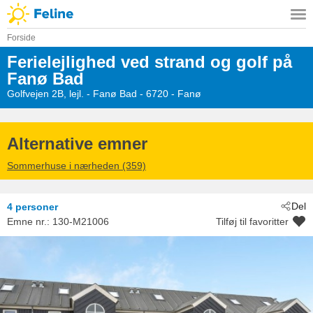
Forside
Ferielejlighed ved strand og golf på
Fanø Bad
Golfvejen 2B, lejl.
 - Fanø Bad
 - 6720
 - Fanø
Alternative emner
Sommerhuse i nærheden (359)
Del
4 personer
Emne nr.:
130-M21006
Tilføj til favoritter