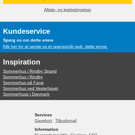
Aftale- og lejebetingelser
Kundeservice
Spørg os om dette emne
Klik her for at sende os et spørgsmål vedr. dette emne.
Inspiration
Sommerhus i Rindby Strand
Sommerhus i Rindby
Sommerhus på Fanø
Sommerhus ved Vesterhavet
Sommerhuse i Danmark
Services
Gavekort
Tilbudsmail
Information