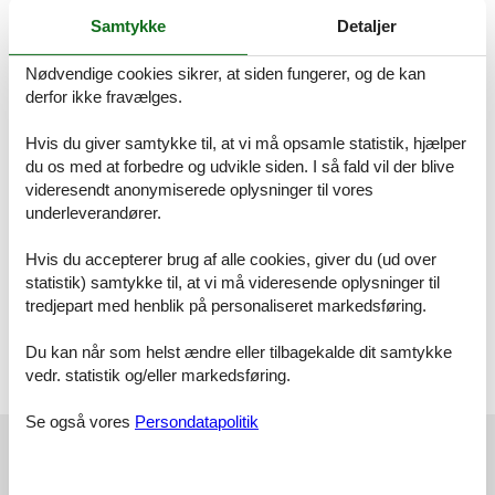
går. Her venter jer en ferie med afslapning, aktiviteter, oplevelser,
Samtykke
Detaljer
kultur og utrolig smuk natur!
Rumindretning
Nødvendige cookies sikrer, at siden fungerer, og de kan
Feriebolig
Soveværelse, 2 personer
derfor ikke fravælges.
Dobbeltseng
Hvis du giver samtykke til, at vi må opsamle statistik, hjælper
Badeværelse
du os med at forbedre og udvikle siden. I så fald vil der blive
WC. Varmt og koldt vand, Bruser
videresendt anonymiserede oplysninger til vores
underleverandører.
Sovehems, 2 personer
Enkelt seng
Hvis du accepterer brug af alle cookies, giver du (ud over
statistik) samtykke til, at vi må videresende oplysninger til
Køkken-alrum, 2 personer
tredjepart med henblik på personaliseret markedsføring.
Sofa, madras eller lignende
Terrasse
Du kan når som helst ændre eller tilbagekalde dit samtykke
Altan
vedr. statistik og/eller markedsføring.
Se også vores
Persondatapolitik
Vores gæsteanmeldelser
Vores gæsteanmeldelser