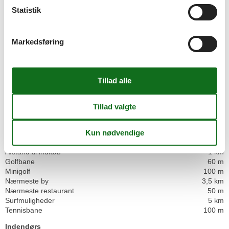
Helårsisoleret
Statistik
Kabel tv, tysk og skandinavisk
Kæledyr Ja
2
Opvarmning, Elvarme
Markedsføring
Renoveret
2024
Selvbetjent check-in
Støvsuger
El artikler
1 TV
DK-DR1/TV2
Internet (trådløst)
Radio
I nærheden
Afs. til nærmeste vand/badning
100 m
Afstand til indkøb
1 km
Golfbane
60 m
Minigolf
100 m
Nærmeste by
3,5 km
Nærmeste restaurant
50 m
Surfmuligheder
5 km
Tennisbane
100 m
Indendørs