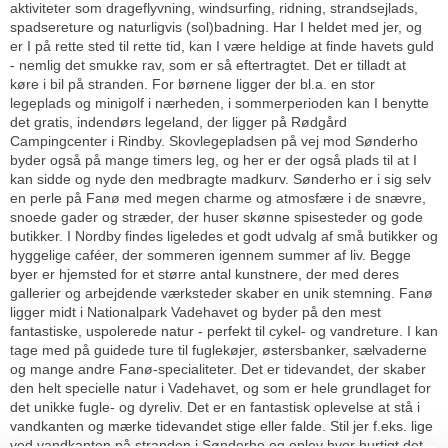
aktiviteter som drageflyvning, windsurfing, ridning, strandsejlads,
spadsereture og naturligvis (sol)badning. Har I heldet med jer, og
er I på rette sted til rette tid, kan I være heldige at finde havets guld
- nemlig det smukke rav, som er så eftertragtet. Det er tilladt at
køre i bil på stranden. For børnene ligger der bl.a. en stor
legeplads og minigolf i nærheden, i sommerperioden kan I benytte
det gratis, indendørs legeland, der ligger på Rødgård
Campingcenter i Rindby. Skovlegepladsen på vej mod Sønderho
byder også på mange timers leg, og her er der også plads til at I
kan sidde og nyde den medbragte madkurv. Sønderho er i sig selv
en perle på Fanø med megen charme og atmosfære i de snævre,
snoede gader og stræder, der huser skønne spisesteder og gode
butikker. I Nordby findes ligeledes et godt udvalg af små butikker og
hyggelige caféer, der sommeren igennem summer af liv. Begge
byer er hjemsted for et større antal kunstnere, der med deres
gallerier og arbejdende værksteder skaber en unik stemning. Fanø
ligger midt i Nationalpark Vadehavet og byder på den mest
fantastiske, uspolerede natur - perfekt til cykel- og vandreture. I kan
tage med på guidede ture til fuglekøjer, østersbanker, sælvaderne
og mange andre Fanø-specialiteter. Det er tidevandet, der skaber
den helt specielle natur i Vadehavet, og som er hele grundlaget for
det unikke fugle- og dyreliv. Det er en fantastisk oplevelse at stå i
vandkanten og mærke tidevandet stige eller falde. Stil jer f.eks. lige
ved vandkanten på stranden i Sønderho og oplev hvor hurtigt det