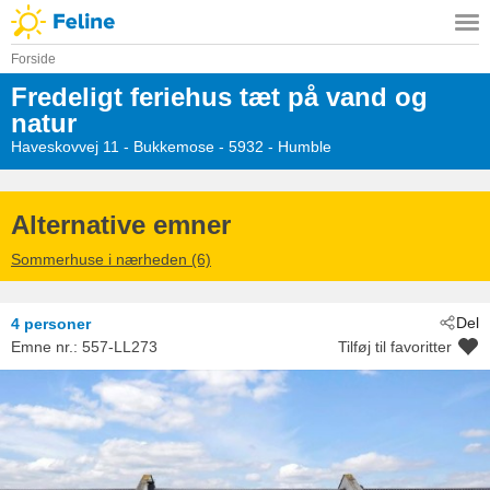
Forside
Fredeligt feriehus tæt på vand og
natur
Haveskovvej 11
 - Bukkemose
 - 5932
 - Humble
Alternative emner
Sommerhuse i nærheden (6)
Del
4 personer
Emne nr.:
557-LL273
Tilføj til favoritter