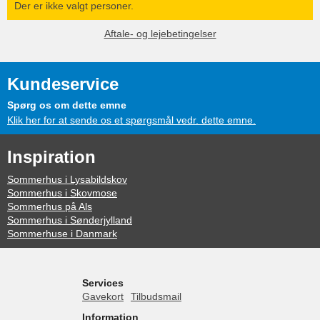
Der er ikke valgt personer.
Aftale- og lejebetingelser
Kundeservice
Spørg os om dette emne
Klik her for at sende os et spørgsmål vedr. dette emne.
Inspiration
Sommerhus i Lysabildskov
Sommerhus i Skovmose
Sommerhus på Als
Sommerhus i Sønderjylland
Sommerhuse i Danmark
Services
Gavekort
Tilbudsmail
Information