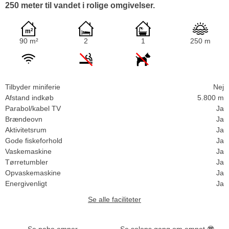
250 meter til vandet i rolige omgivelser.
90 m²
2
1
250 m
Tilbyder miniferie
Nej
Afstand indkøb
5.800 m
Parabol/kabel TV
Ja
Brændeovn
Ja
Aktivitetsrum
Ja
Gode fiskeforhold
Ja
Vaskemaskine
Ja
Tørretumbler
Ja
Opvaskemaskine
Ja
Energivenligt
Ja
Se alle faciliteter
Se nabo emner
Se solens gang om emnet
😎