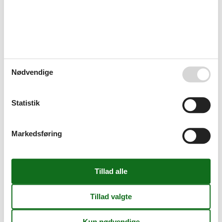
Hårde hvidevarer
Elkedel
Emhætte
Fryser
Kaffemaskine
Komfur
Køleskab
Nødvendige
Mikroovn
Opvaskemaskine
Tørretumbler
Statistik
Vaskemaskine
Multimedier
Dansk tv
Markedsføring
Parabol
TV
Tysk TV
Wi-FI
Ekstra
Aktivitetshus
Barnestol
Dart
Lystfiskervenlig