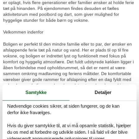
er oplagt, hvis flere generationer eller familier ønsker at holde ferie
tæt på hinanden. På ejendommen findes desuden et fælles
aktivitetsrum med poolbord og dart, som giver mulighed for
hyggelige stunder for både børn og voksne.
Velkommen indenfor
Boligen er perfekt til den mindre familie eller to par, der ønsker en
afslappende ferie tæt på natur og vand. Her er plads til op til fire
voksne, og boligen er indrettet lyst og funktionelt med fokus på
komfort og hyggelig atmosfære. Det fuldt udstyrede køkken ligger i
åben forbindelse med opholdsrummet, så det er nemt at være
sammen omkring madlavning og feriens måltider. De komfortable
værelser giver gode rammer for afslapning efter en dag fyldt med
oplevelser, og boligen er desuden udstyret med vaskemaskine,
hvilket gør den særligt praktisk til både korte og længere ophold. De
Samtykke
Detaljer
store vinduer lukker masser af dagslys ind og skaber en behagelig
forbindelse til de rolige omgivelser udenfor.
Nødvendige cookies sikrer, at siden fungerer, og de kan
derfor ikke fravælges.
Nyd livet udenfor
Hvis du giver samtykke til, at vi må opsamle statistik, hjælper
Terrassen indbyder til afslapning med udsigt over de åbne marker
du os med at forbedre og udvikle siden. I så fald vil der blive
og den rolige natur omkring Haveskovvej. Her kan du nyde
videresendt anonymiserede oplysninger til vores
morgenkaffen i solen eller samle familien til hyggelige middage