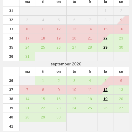
ma
ti
on
to
fr
lø
sø
31
1
2
32
3
4
5
6
7
8
9
33
10
11
12
13
14
15
16
34
17
18
19
20
21
22
23
35
24
25
26
27
28
29
30
36
31
september 2026
ma
ti
on
to
fr
lø
sø
36
1
2
3
4
5
6
37
7
8
9
10
11
12
13
38
14
15
16
17
18
19
20
39
21
22
23
24
25
26
27
40
28
29
30
41