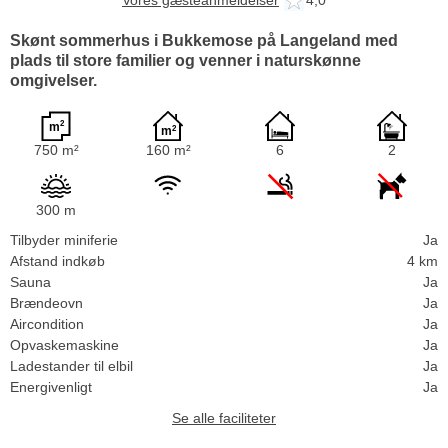
Vores gæsteanmeldelser
4,0
Skønt sommerhus i Bukkemose på Langeland med
plads til store familier og venner i naturskønne
omgivelser.
750 m²
160 m²
6
2
300 m
Tilbyder miniferie
Ja
Afstand indkøb
4 km
Sauna
Ja
Brændeovn
Ja
Aircondition
Ja
Opvaskemaskine
Ja
Ladestander til elbil
Ja
Energivenligt
Ja
Se alle faciliteter