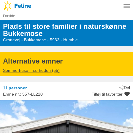
Forside
Plads til store familier i naturskønne
Bukkemose
Grottevej
 - Bukkemose
 - 5932
 - Humble
Alternative emner
Sommerhuse i nærheden (55)
Del
11 personer
Emne nr.:
557-LL220
Tilføj til favoritter