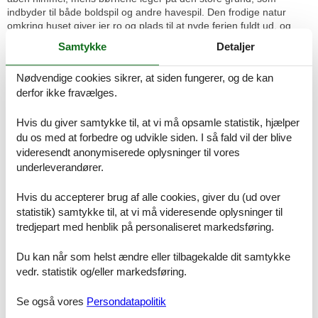
indbyder til både boldspil og andre havespil. Den frodige natur
omkring huset giver jer ro og plads til at nyde ferien fuldt ud, og
uanset om I vil solbade, læse en bog i skyggen eller arrangere en
Samtykke
Detaljer
lille fodboldturnering, er der plads til det hele.
Nødvendige cookies sikrer, at siden fungerer, og de kan
Kom tæt på de lokale oplevelser
derfor ikke fravælges.
Bukkemose er kendt for sin fredelige atmosfære og nærhed til
vandet, hvilket gør det til et populært feriested på Langeland. Fra
sommerhuset har I kort afstand til kysten, hvor I kan tage på friske
Hvis du giver samtykke til, at vi må opsamle statistik, hjælper
gåture langs stranden eller prøve lykken med fiskestangen. Det
du os med at forbedre og udvikle siden. I så fald vil der blive
omkringliggende område byder på mange naturoplevelser, og I kan
videresendt anonymiserede oplysninger til vores
også nemt tage på udflugter til hyggelige byer som Rudkøbing eller
underleverandører.
opleve Langelands spændende seværdigheder. Om I er til
vandreture, cykling eller bare ønsker at slappe af og nyde den
Hvis du accepterer brug af alle cookies, giver du (ud over
smukke natur, er mulighederne mange på Langeland.
statistik) samtykke til, at vi må videresende oplysninger til
tredjepart med henblik på personaliseret markedsføring.
Rumindretning
Soveværelse
Dobbeltseng - 140x200 cm
Du kan når som helst ændre eller tilbagekalde dit samtykke
vedr. statistik og/eller markedsføring.
Soveværelse
Enkelt seng - 90x200 cm
Se også vores
Persondatapolitik