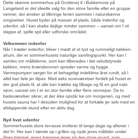
Dette skønne sommerhus på Grottevej 4 i Bukkemose på
Langeland er det ideelle valg for den store familie eller en gruppe
venner, der ønsker at tilbringe ferien sammen i naturskønne
omgivelser. Huset byder på masser af plads, både indenfor og
udenfor, så I kan skabe dejlige minder sammen – uanset om I vil
slappe af, spille spil eller udforske området.
Velkommen indenfor
Når I træder indenfor, bliver I mødt af et lyst og rummeligt køkken-
alrum, der er sommerhusets naturlige samlingspunkt. Her kan I
samles om måltiderne, som kan tilberedes i det veludstyrede
køkken, mens brændeovnen spreder varme og hygge.
Varmepumpen sørger for et behageligt indeklima året rundt, så I
altid kan føle jer tilpas. Med seks soveværelser fordelt på huset er
der god plads til, at alle kan trække sig tilbage og få en god nats
søvn, uanset om I er en stor familie eller flere vennepar. De to
badeværelser sikrer, at der ikke opstår kø om morgenen, og med
husets sauna har I desuden mulighed for at forkæle jer selv med en
afslappende stund efter en aktiv dag.
Nyd livet udenfor
Sommerhusets store terrasse inviterer til lange dage og aftener i
det fri. Her kan I tænde op i grillen og nyde jeres måltider under
åben himmel, mens børnene leger på den store grund, som