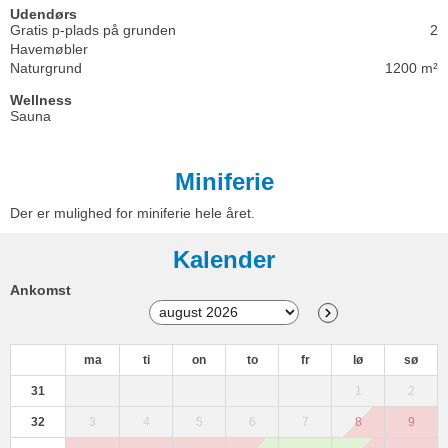
Udendørs
Gratis p-plads på grunden
2
Havemøbler
Naturgrund
1200 m²
Wellness
Sauna
Miniferie
Der er mulighed for miniferie hele året.
Kalender
Ankomst
ma
ti
on
to
fr
lø
sø
31
1
2
32
3
4
5
6
7
8
9