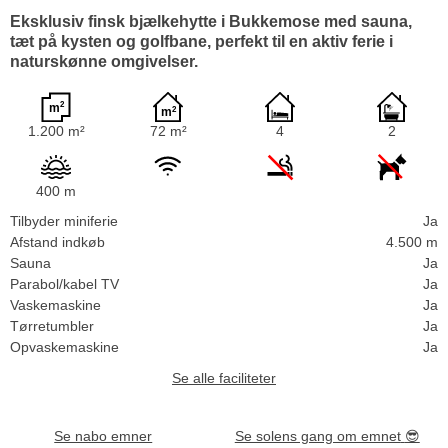
Eksklusiv finsk bjælkehytte i Bukkemose med sauna,
tæt på kysten og golfbane, perfekt til en aktiv ferie i
naturskønne omgivelser.
1.200 m²
72 m²
4
2
400 m
Tilbyder miniferie
Ja
Afstand indkøb
4.500 m
Sauna
Ja
Parabol/kabel TV
Ja
Vaskemaskine
Ja
Tørretumbler
Ja
Opvaskemaskine
Ja
Se alle faciliteter
Se nabo emner
Se solens gang om emnet
😎