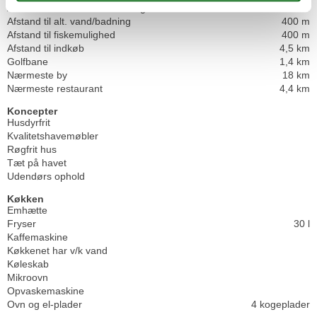
Afs. til nærmeste vand/badning
400 m
Afstand til alt. vand/badning
400 m
Afstand til fiskemulighed
400 m
Afstand til indkøb
4,5 km
Golfbane
1,4 km
Nærmeste by
18 km
Nærmeste restaurant
4,4 km
Koncepter
Husdyrfrit
Kvalitetshavemøbler
Røgfrit hus
Tæt på havet
Udendørs ophold
Køkken
Emhætte
Fryser
30 l
Kaffemaskine
Køkkenet har v/k vand
Køleskab
Mikroovn
Opvaskemaskine
Ovn og el-plader
4 kogeplader