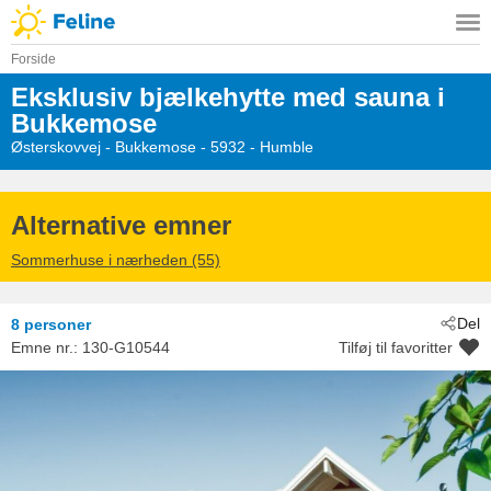
Forside
Eksklusiv bjælkehytte med sauna i
Bukkemose
Østerskovvej
 - Bukkemose
 - 5932
 - Humble
Alternative emner
Sommerhuse i nærheden (55)
Del
8 personer
Emne nr.:
130-G10544
Tilføj til favoritter