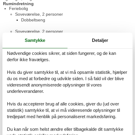
Rumindretning
Feriebolig
Soveværelse, 2 personer
Dobbeltseng
Soveværelse, 2 personer
Dobbeltseng
Samtykke
Detaljer
Badeværelse
Nødvendige cookies sikrer, at siden fungerer, og de kan
WC. Varmt og koldt vand, Bruser
derfor ikke fravælges.
Alkove, 2 personer
Dobbeltseng
Hvis du giver samtykke til, at vi må opsamle statistik, hjælper
du os med at forbedre og udvikle siden. I så fald vil der blive
Terrasse
videresendt anonymiserede oplysninger til vores
Åben og overdækket terrasse
underleverandører.
Anneks
Hvis du accepterer brug af alle cookies, giver du (ud over
Soveværelse, 10 m², 2 personer
statistik) samtykke til, at vi må videresende oplysninger til
Dobbeltseng
tredjepart med henblik på personaliseret markedsføring.
Soveværelse, 5 m², 2 personer
Du kan når som helst ændre eller tilbagekalde dit samtykke
Køjeseng