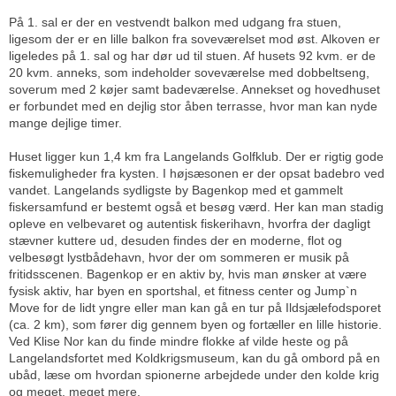
På 1. sal er der en vestvendt balkon med udgang fra stuen,
ligesom der er en lille balkon fra soveværelset mod øst. Alkoven er
ligeledes på 1. sal og har dør ud til stuen. Af husets 92 kvm. er de
20 kvm. anneks, som indeholder soveværelse med dobbeltseng,
soverum med 2 køjer samt badeværelse. Annekset og hovedhuset
er forbundet med en dejlig stor åben terrasse, hvor man kan nyde
mange dejlige timer.
Huset ligger kun 1,4 km fra Langelands Golfklub. Der er rigtig gode
fiskemuligheder fra kysten. I højsæsonen er der opsat badebro ved
vandet. Langelands sydligste by Bagenkop med et gammelt
fiskersamfund er bestemt også et besøg værd. Her kan man stadig
opleve en velbevaret og autentisk fiskerihavn, hvorfra der dagligt
stævner kuttere ud, desuden findes der en moderne, flot og
velbesøgt lystbådehavn, hvor der om sommeren er musik på
fritidsscenen. Bagenkop er en aktiv by, hvis man ønsker at være
fysisk aktiv, har byen en sportshal, et fitness center og Jump`n
Move for de lidt yngre eller man kan gå en tur på Ildsjælefodsporet
(ca. 2 km), som fører dig gennem byen og fortæller en lille historie.
Ved Klise Nor kan du finde mindre flokke af vilde heste og på
Langelandsfortet med Koldkrigsmuseum, kan du gå ombord på en
ubåd, læse om hvordan spionerne arbejdede under den kolde krig
og meget, meget mere.