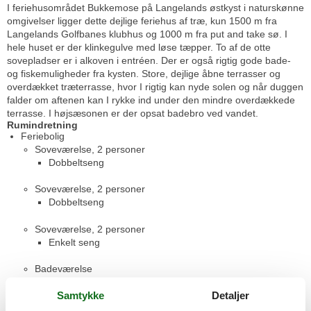
I feriehusområdet Bukkemose på Langelands østkyst i naturskønne
omgivelser ligger dette dejlige feriehus af træ, kun 1500 m fra
Langelands Golfbanes klubhus og 1000 m fra put and take sø. I
hele huset er der klinkegulve med løse tæpper. To af de otte
sovepladser er i alkoven i entréen. Der er også rigtig gode bade-
og fiskemuligheder fra kysten. Store, dejlige åbne terrasser og
overdækket træterrasse, hvor I rigtig kan nyde solen og når duggen
falder om aftenen kan I rykke ind under den mindre overdækkede
terrasse. I højsæsonen er der opsat badebro ved vandet.
Rumindretning
Feriebolig
Soveværelse, 2 personer
Dobbeltseng
Soveværelse, 2 personer
Dobbeltseng
Soveværelse, 2 personer
Enkelt seng
Badeværelse
WC. Varmt og koldt vand, Bruser
Samtykke
Detaljer
Badeværelse