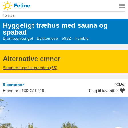
Forside
Hyggeligt træhus med sauna og
spabad
Brombærvænget
 - Bukkemose
 - 5932
 - Humble
Alternative emner
Sommerhuse i nærheden (55)
Del
8 personer
Emne nr.:
130-G10419
Tilføj til favoritter