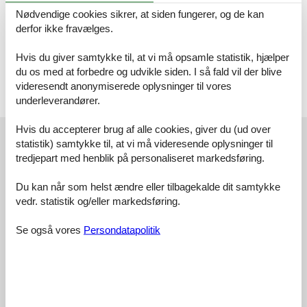
WC. Varmt og koldt vand, Bruser
Nødvendige cookies sikrer, at siden fungerer, og de kan
derfor ikke fravælges.
Alkove, 2 personer
Dobbeltseng
Hvis du giver samtykke til, at vi må opsamle statistik, hjælper
du os med at forbedre og udvikle siden. I så fald vil der blive
Terrasse
videresendt anonymiserede oplysninger til vores
Åben og overdækket terrasse
underleverandører.
Vores gæsteanmeldelser
Hvis du accepterer brug af alle cookies, giver du (ud over
statistik) samtykke til, at vi må videresende oplysninger til
Vores gæsteanmeldelser
Eksterne anmeldelser
tredjepart med henblik på personaliseret markedsføring.
4,5
Du kan når som helst ændre eller tilbagekalde dit samtykke
Baseret på
2
vurderinger
vedr. statistik og/eller markedsføring.
Se også vores
Persondatapolitik
Sidste vurdering fra d. 21-07-2024
5
(1)
4
(1)
3
(0)
2
(0)
1
(0)