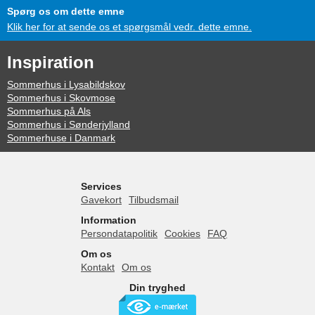
Spørg os om dette emne
Klik her for at sende os et spørgsmål vedr. dette emne.
Inspiration
Sommerhus i Lysabildskov
Sommerhus i Skovmose
Sommerhus på Als
Sommerhus i Sønderjylland
Sommerhuse i Danmark
Services
Gavekort
Tilbudsmail
Information
Persondatapolitik
Cookies
FAQ
Om os
Kontakt
Om os
Din tryghed