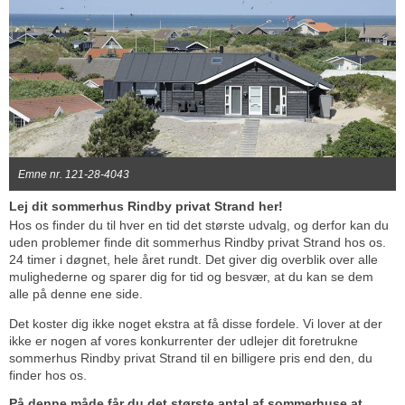
Emne nr. 121-28-4043
Lej dit sommerhus Rindby privat Strand her!
Hos os finder du til hver en tid det største udvalg, og derfor kan du
uden problemer finde dit sommerhus Rindby privat Strand hos os.
24 timer i døgnet, hele året rundt. Det giver dig overblik over alle
mulighederne og sparer dig for tid og besvær, at du kan se dem
alle på denne ene side.
Det koster dig ikke noget ekstra at få disse fordele. Vi lover at der
ikke er nogen af vores konkurrenter der udlejer dit foretrukne
sommerhus Rindby privat Strand til en billigere pris end den, du
finder hos os.
På denne måde får du det største antal af sommerhuse at