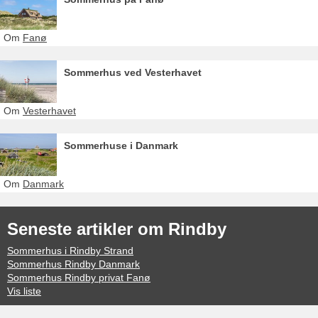
Om
Fanø
Sommerhus ved Vesterhavet
Om
Vesterhavet
Sommerhuse i Danmark
Om
Danmark
Seneste artikler om Rindby
Sommerhus i Rindby Strand
Sommerhus Rindby Danmark
Sommerhus Rindby privat Fanø
Vis liste