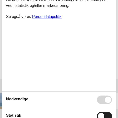
vedr. statistik og/eller markedsføring.
Glimrende og nemt.
Se også vores
Persondatapolitik
Nemt, enkelt og fantastisk oplevelse. Opholdet var
over forventning, servicen helt i top hos Feline. Nemt,
overskueligt og beskrivelsen lever op til
forventningerne.
Vælg mellem 210 sommerhuse
Destinationer under Rindby
Nødvendige
Rindby Strand
Statistik