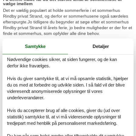
vælge imellem
Det er vældig populært at holde sommerferie i et sommerhus
Rindby privat Strand, og derfor er sommerhusene også særdeles
efterspurgte.Jo tidligere du begynder at søge efter et sommerhus
Rindby privat Strand til årets ferie, jo bedre muligheder er der for et
finde et sommerhus, som opfylder alle dine behov.
Tips til ferieoplevelser
Samtykke
Detaljer
Prisgaranti og kundeservice
Alle sommerhuse som udlejes gennem Feline er dækket af vores
Nødvendige cookies sikrer, at siden fungerer, og de kan
prisgaranti. Det betyder kort og godt at vi garanterer dig, at der ikke
er én eneste af vores konkurrenter, som udlejer dit foretrukne
derfor ikke fravælges.
sommerhus Rindby privat Strand til en pris, som er lavere end den,
du finder hos os.
Hvis du giver samtykke til, at vi må opsamle statistik, hjælper
du os med at forbedre og udvikle siden. I så fald vil der blive
Hvis der en sjælden gang sker en fejl i vores overvågning af
videresendt anonymiserede oplysninger til vores
konkurrenternes pris, udbetaler vi dig hele differencen i prisen.
underleverandører.
Beløbet indsættes simpelthen på din konto.
Hvis du har spørgsmål eller specielle ønsker i forbindelse med din
Hvis du accepterer brug af alle cookies, giver du (ud over
søgning efter et sommerhus Rindby privat Strand, så kontakt os
statistik) samtykke til, at vi må videresende oplysninger til
endelig. Send en mail til info@feline.dk eller ring på 8724 2251.
tredjepart med henblik på personaliseret markedsføring.
Kundevurderinger af Feline Holidays
Du kan når som helst ændre eller tilbagekalde dit samtykke