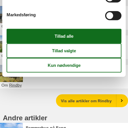
Andre artikler om Rindby
Sommerhus Rindby Danmark
Markedsføring
Om
Rindby
Sommerhus Rindby privat Fanø
Om
Rindby
Sommerhus Fanø Rindby Strand
Om
Rindby
Vis alle artikler om Rindby
Andre artikler
Sommerhus på Fanø