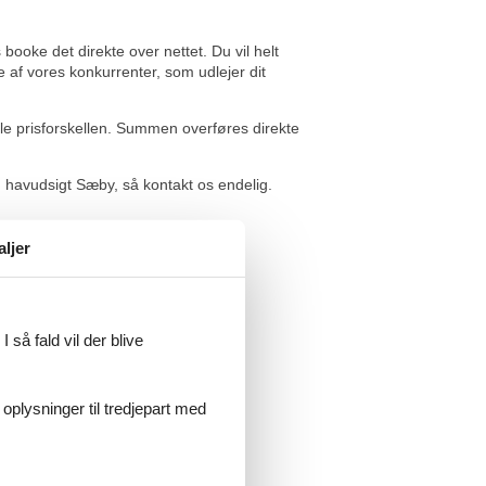
oke det direkte over nettet. Du vil helt
e af vores konkurrenter, som udlejer dit
le prisforskellen. Summen overføres direkte
 havudsigt Sæby, så kontakt os endelig.
aljer
stet forkert i min booking, super
 så fald vil der blive
 oplysninger til tredjepart med
tændigt fejlfrit. Hurtig og præcis