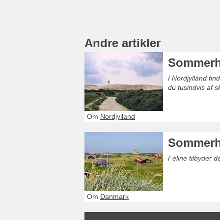
Andre artikler
Sommerhu
I Nordjylland fi
du tusindvis af 
Om
Nordjylland
Sommerh
Feline tilbyder 
Om
Danmark