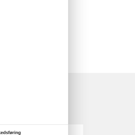
ter.
edsføring