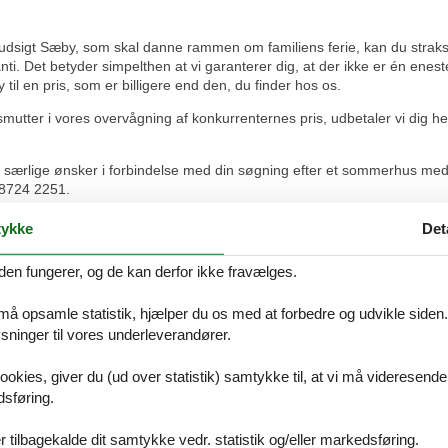
igt Sæby, som skal danne rammen om familiens ferie, kan du straks bo
i. Det betyder simpelthen at vi garanterer dig, at der ikke er én enest
l en pris, som er billigere end den, du finder hos os.
utter i vores overvågning af konkurrenternes pris, udbetaler vi dig he
r særlige ønsker i forbindelse med din søgning efter et sommerhus med
å 8724 2251.
ykke
Det
den fungerer, og de kan derfor ikke fravælges.
ke og hurtig tilbagemelding på mail, da jeg kontaktede, da jeg havde ta
 må opsamle statistik, hjælper du os med at forbedre og udvikle siden. I
ninger til vores underleverandører.
ookies, giver du (ud over statistik) samtykke til, at vi må videresende
der lejede et sommerhus i Odsherred for en weekend, og alt forløb fulds
dsføring.
 klart anbefales!
 tilbagekalde dit samtykke vedr. statistik og/eller markedsføring.