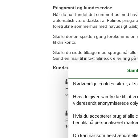
Prisgaranti og kundeservice
Når du har fundet det sommerhus med havuds
automatisk være dækket af Felines prisgarant
foretrukne sommerhus med havudsigt Sæby ti
Skulle der en sjælden gang forekomme en sm
til din konto.
Skulle du sidde tilbage med spørgsmål elle
Send en mail til info@feline.dk eller ring p
Kundevurderinger af Feline Holidays
Samt
Nødvendige cookies sikrer, at si
Fin service også pr mail. Nemt at boo
oplevelse.
Hvis du giver samtykke til, at vi
videresendt anonymiserede oplys
Hvis du accepterer brug af alle c
Fremragende service. Vi var 8 drenge 
henblik på personaliseret marke
service, både via mail og telefon. Kan
Du kan når som helst ændre eller