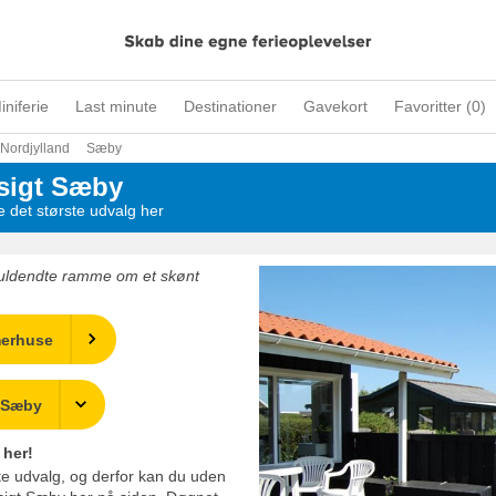
iniferie
Last minute
Destinationer
Gavekort
Favoritter (
0
)
Nordjylland
Sæby
sigt Sæby
det største udvalg her
uldendte ramme om et skønt
merhuse
r Sæby
 her!
rste udvalg, og derfor kan du uden