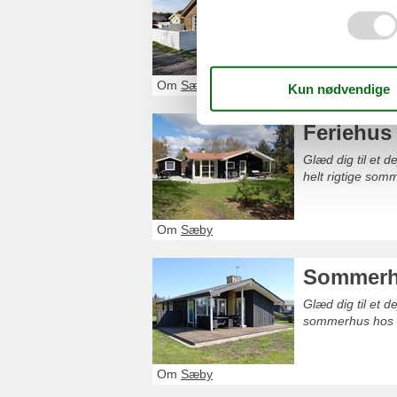
Glæd dig til et 
det helt rigtige
Om
Sæby
Feriehu
Glæd dig til et 
helt rigtige som
Om
Sæby
Sommerh
Glæd dig til et 
sommerhus hos 
Om
Sæby