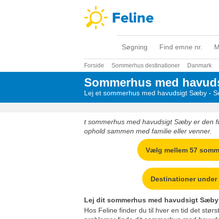
Søgning
Find emne nr.
M
Forside
Sommerhus destinationer
Danmark
Sommerhus med havud
Lej et sommerhus med havudsigt Sæby - Se 
t sommerhus med havudsigt Sæby er den f
ophold sammen med familie eller venner.
Vælg mellem 57 som
Destinationer unde
Lej dit sommerhus med havudsigt Sæby
Hos Feline finder du til hver en tid det stø