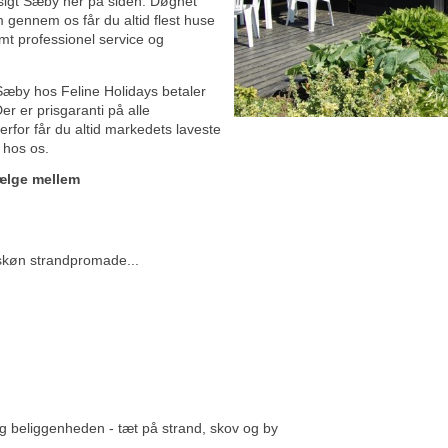
igt Sæby her på siden. Døgnet
em gennem os får du altid flest huse
mt professionel service og
æby hos Feline Holidays betaler
er er prisgaranti på alle
for får du altid markedets laveste
 hos os.
vælge mellem
n skøn strandpromade...
g beliggenheden - tæt på strand, skov og by