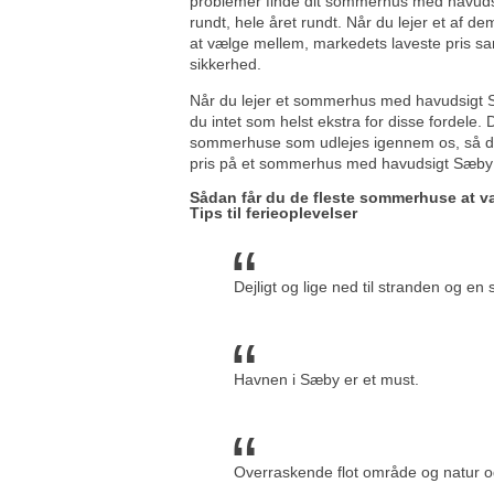
problemer finde dit sommerhus med havuds
rundt, hele året rundt. Når du lejer et af d
at vælge mellem, markedets laveste pris sa
sikkerhed.
Når du lejer et sommerhus med havudsigt S
du intet som helst ekstra for disse fordele. D
sommerhuse som udlejes igennem os, så der
pris på et sommerhus med havudsigt Sæby
Sådan får du de fleste sommerhuse at 
Tips til ferieoplevelser
Dejligt og lige ned til stranden og e
Havnen i Sæby er et must.
Overraskende flot område og natur o