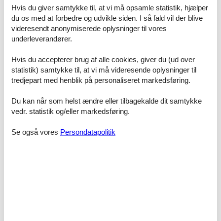
Hurup privat til leje til en pris, som er billigere end vores.
Hvis du giver samtykke til, at vi må opsamle statistik, hjælper
du os med at forbedre og udvikle siden. I så fald vil der blive
Skulle der en sjælden gang opstå en fejl i vores priskontrol,
videresendt anonymiserede oplysninger til vores
udbetaler vi dig hele forskellen i prisen. Summen indsættes
simpelthen på din konto.
underleverandører.
Skulle du sidde tilbage med spørgsmål eller særlige ønsker i
Hvis du accepterer brug af alle cookies, giver du (ud over
forbindelse med din søgning efter et sommerhus Øster Hurup
statistik) samtykke til, at vi må videresende oplysninger til
privat til leje, så kontakt os endelig. Send en mail til info@feline.dk
tredjepart med henblik på personaliseret markedsføring.
eller ring på 8724 2251.
Du kan når som helst ændre eller tilbagekalde dit samtykke
vedr. statistik og/eller markedsføring.
Kanon god service. Jeg har lige bestilt en ferie ved
Feline Holidays og har fået en fin service og fået svar
Se også vores
Persondatapolitik
på mail med mindre end en dag, selv om de skrive op
til 24 timer, dejlig med svar omgående når man gerne
vil bestille ferie og lige har et lille spørgsmål :-)
Feline - det er bare super. Det er nu 5. år i træk vi
bestiller sommerhus hos Feline. Der er ALDRIG
problemer. Det er billigt at leje i forhold til andre