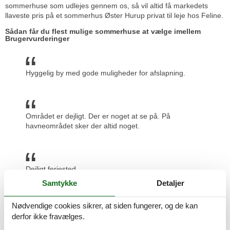
sommerhuse som udlejes gennem os, så vil altid få markedets
llaveste pris på et sommerhus Øster Hurup privat til leje hos Feline.
Sådan får du flest mulige sommerhuse at vælge imellem
Brugervurderinger
Hyggelig by med gode muligheder for afslapning.
Området er dejligt. Der er noget at se på. På
havneområdet sker der altid noget.
Dejligt feriested.
Samtykke
Detaljer
Prisgaranti og kundeservice
Alle sommerhuse der udlejes igennem Feline er dækket af vores
Nødvendige cookies sikrer, at siden fungerer, og de kan
prisgaranti. Vi står inde for at der ikke er ét eneste af de andre
derfor ikke fravælges.
udlejningsbureauer, som udlejer dit foretrukne sommerhus Øster