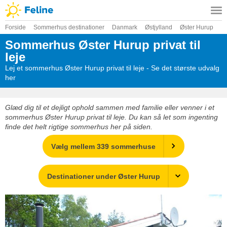
Forside
Sommerhus destinationer
Danmark
Østjylland
Øster Hurup
Sommerhus Øster Hurup privat til
leje
Lej et sommerhus Øster Hurup privat til leje - Se det største udvalg
her
Glæd dig til et dejligt ophold sammen med familie eller venner i et
sommerhus Øster Hurup privat til leje. Du kan så let som ingenting
finde det helt rigtige sommerhus her på siden.
Vælg mellem 339 sommerhuse
Destinationer under Øster Hurup