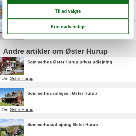
Helberskov
Mou
Andre artikler om Øster Hurup
Sommerhus Øster Hurup privat udlejning
Om
Øster Hurup
Sommerhus udlejes i Øster Hurup
Om
Øster Hurup
Sommerhusudlejning Øster Hurup