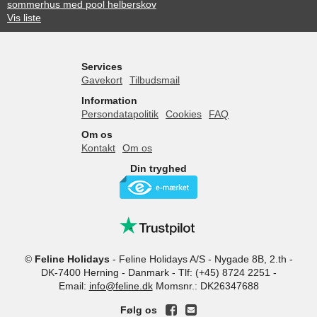
sommerhus med pool helberskov
Vis liste
Services
Gavekort
Tilbudsmail
Information
Persondatapolitik
Cookies
FAQ
Om os
Kontakt
Om os
Din tryghed
©
Feline Holidays
-
Feline Holidays A/S
-
Nygade 8B, 2.th -
DK-7400
Herning
-
Danmark -
Tlf:
(+45) 8724 2251
-
Email:
info@feline.dk
Momsnr.: DK26347688
Følg os