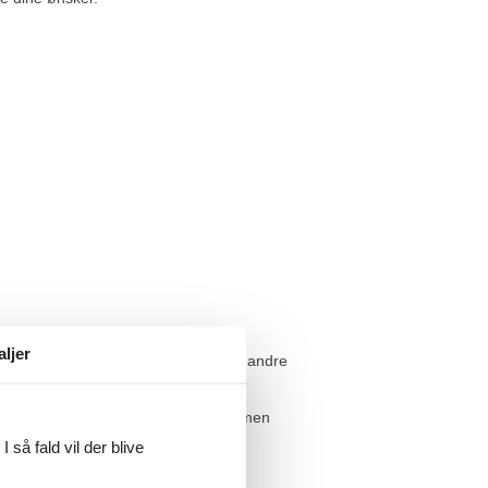
aljer
inde for at der ikke er ét eneste af de andre
betaler vi dig hele differencen. Summen
 så fald vil der blive