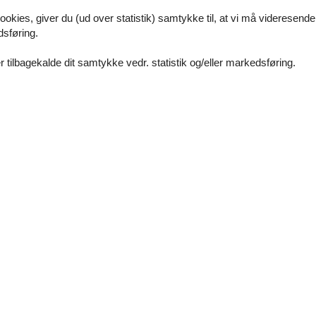
vi hjælper gerne
ookies, giver du (ud over statistik) samtykke til, at vi må videresende
specielle ønsker i forbindelse med din søgning efter et privat ferieboli
dsføring.
51.
 tilbagekalde dit samtykke vedr. statistik og/eller markedsføring.
eline både i DK og udlandet. Altid været i orden!