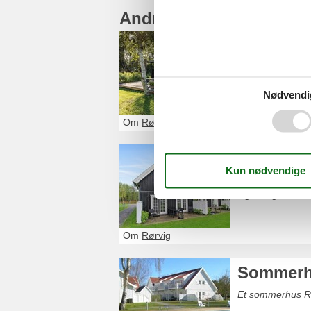
Andre artikler om Rørvi
Privat u
Et privat somme
Nødvendi
Om
Rørvig
Sommerhu
Glæd dig til et 
ingenting finde 
Om
Rørvig
Sommerhu
Et sommerhus Rø