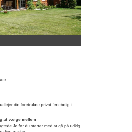
 ude
dlejer din foretrukne privat feriebolig i
vig at vælge mellem
tragtede.Jo før du starter med at gå på udkig
lle dine ønsker.