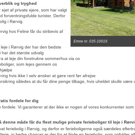
overblik og tryghed
 ejet af private ejere, som har valgt
 forventningsfulde turister. Derfor
olig i Rørvig.
ørvig hos Feline får du stribevis af
Emne nr. 035-10019
il leje i Rørvig der har den bedste
vi har det største udvalg
ra at leje din foretrukne sommerhus via os
ieboliger, som lejes gennem os
t hjælpe
ring hvis ikke I selv ønsker at gøre rent før afrejse
orsikring således at du får dine penge tilbage, hvis uheldet skulle være
ratis fordele for dig
se fordele. Vi garanterer at der ikke er nogen af vores konkurrenter som u
På denne måde får du flest mulige private ferieboliger til leje i Rør
ivat feriebolig i Rørvig, og derfor er ferieboligerne også særdeles efter
ns ferie, jo bedre chancer er der for et finde en feriebolig, som opfylder a