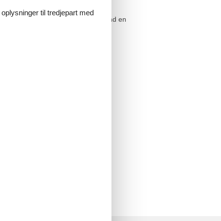
 oplysninger til tredjepart med
g i Rørvig, så kontakt os endelig. Send en