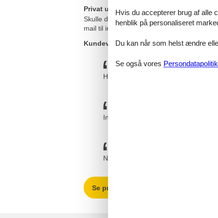
Privat udlejning af feriebolig i Rørvig - 
Hvis du accepterer brug af alle c
Skulle du sidde tilbage med spørgsmål eller 
henblik på personaliseret marke
mail til info@feline.dk eller ring på 8724 22
Du kan når som helst ændre eller
Kundevurderinger af Feline Holidays
Se også vores
Persondatapolitik
Hurtigt, nemt og overskueligt!!
Ingen problemer med online booking
Nem booking. Har tit booket gennem F
Se private ferieboliger i Rørvig