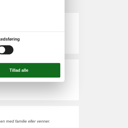
en med familie eller venner.
edsføring
 Rørvig uge 29. Du kan så let som
 med familie eller venner.