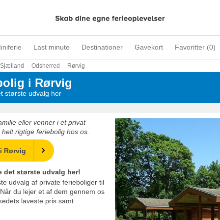
iniferie
Last minute
Destinationer
Gavekort
Favoritter (
0
)
Sjælland
Odsherred
Rørvig
bolig i Rørvig
et største udvalg her
lie eller venner i et privat
helt rigtige feriebolig hos os.
 i Rørvig
se det største udvalg her!
e udvalg af private ferieboliger til
. Når du lejer et af dem gennem os
kedets laveste pris samt