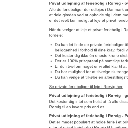
Privat udlejning af feriebolig i Rørvig - 
Alle de ferieboliger der udlejes i Danmark er
at dele glæden ved at opholde sig i dem med
er det reelt kun muligt at leje et privat ferieb
Når du vælger at leje et privat feriebolig i R
fordele:
Du kan let finde de private ferieboliger t
beliggenhed i forhold til dine krav, fordi 
Det koster dig ikke én eneste krone ekst
Der er 100% prisgaranti på samtlige fer
Er du i tvivl om noget er vi altid klar til a
Du har mulighed for at tilvælge slutrengø
Du kan vælge at tilkøbe en afbestillingsf
Se private ferieboliger til leje i Rørvig her
Privat udlejning af feriebolig i Rørvig - g
Det koster dig intet som helst at få alle dis
Rørvig til en lavere pris end os.
Privat udlejning af feriebolig i Rørvig - 
Det er meget populært at holde ferie i et pr
efter et privat feriebolig i Rørvig til familie