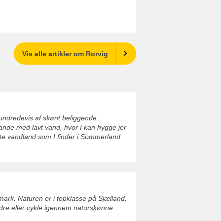
Vis alle artikler om Rørvig
undredevis af skønt beliggende
ande med lavt vand, hvor I kan hygge jer
ste vandland som I finder i Sommerland
ark. Naturen er i topklasse på Sjælland.
ndre eller cykle igennem naturskønne