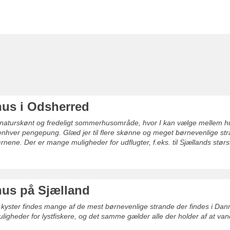
us i Odsherred
 naturskønt og fredeligt sommerhusområde, hvor I kan vælge mellem h
nhver pengepung. Glæd jer til flere skønne og meget børnevenlige str
ne. Der er mange muligheder for udflugter, f.eks. til Sjællands stør
us på Sjælland
kyster findes mange af de mest børnevenlige strande der findes i Danm
igheder for lystfiskere, og det samme gælder alle der holder af at va