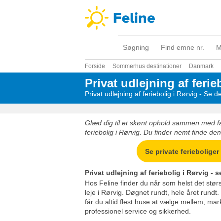
Søgning
Find emne nr.
M
Forside
Sommerhus destinationer
Danmark
Privat udlejning af ferie
Privat udlejning af feriebolig i Rørvig - Se d
Glæd dig til et skønt ophold sammen med fami
feriebolig i Rørvig. Du finder nemt finde den 
Se private ferieboliger
Privat udlejning af feriebolig i Rørvig - 
Hos Feline finder du når som helst det størst
leje i Rørvig. Døgnet rundt, hele året rundt
får du altid flest huse at vælge mellem, mar
professionel service og sikkerhed.