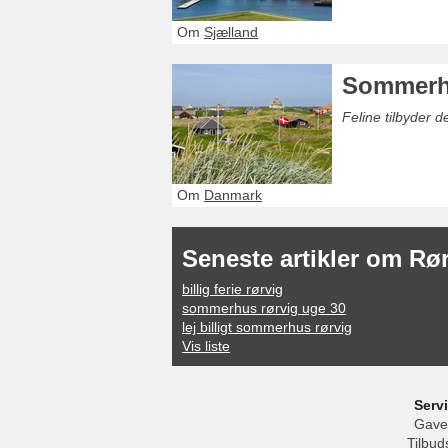
Om
Sjælland
Sommerh
Feline tilbyder 
Om
Danmark
Seneste artikler om Rø
billig ferie rørvig
sommerhus rørvig uge 30
lej billigt sommerhus rørvig
Vis liste
Serv
Gave
Tilbud