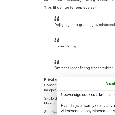
Tips til dejlige ferieoplevelser
Dejligt ugenert grund og cykelafstand 
Elsker Rørvig.
Området ligger fint og tilbagetrukket i
Privat udlejning af feriebolig i Rørvig m
Samt
Uanset hvilket privat feriebolig i Rørvig du b
udlejningsbureauer, som udlejer din foretrukn
Nødvendige cookies sikrer, at si
Skulle der en sjælden gang opstå en smutte
bliver indsat ganske enkelt på din konto.
Hvis du giver samtykke til, at vi
videresendt anonymiserede oplys
Se private ferieboliger til leje i Rørvig her