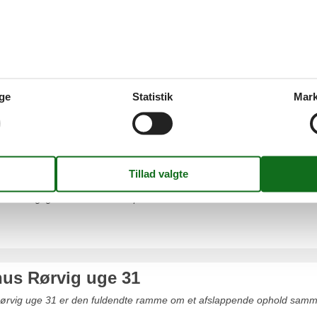
g
dlejning af sommerhus i Rørvig
rhus i Rørvig er den perfekte ramme om et uforglemmeligt ophold samm
ge
Statistik
Mark
s Rørvig uge 29
uforglemmeligt ophold sammen med familie eller venner i et sommerhus
det helt rigtige sommerhus her på siden.
s Rørvig uge 31
rvig uge 31 er den fuldendte ramme om et afslappende ophold sammen