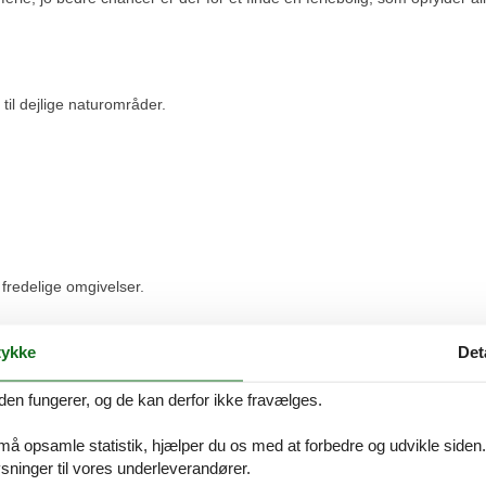
til dejlige naturområder.
 fredelige omgivelser.
ed prisgaranti
ykke
Det
eslutter dig for, er du naturligvis dækket af Felines prisgaranti. Vi står 
e privat feriebolig i Rørvig til en pris, som er lavere end vores.
den fungerer, og de kan derfor ikke fravælges.
r i vores overvågning af priserne hos de andre udlejningsbureauer, ud
 må opsamle statistik, hjælper du os med at forbedre og udvikle siden. I
ninger til vores underleverandører.