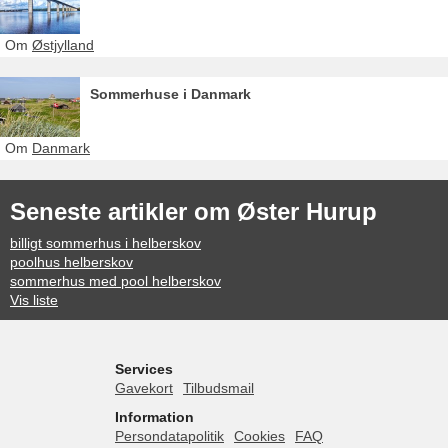
Om
Østjylland
Sommerhuse i Danmark
Om
Danmark
Seneste artikler om Øster Hurup
billigt sommerhus i helberskov
poolhus helberskov
sommerhus med pool helberskov
Vis liste
Services
Gavekort
Tilbudsmail
Information
Persondatapolitik
Cookies
FAQ