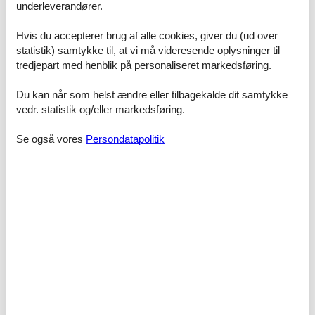
underleverandører.
Dejligt velfungerende selskab og også super god
Hvis du accepterer brug af alle cookies, giver du (ud over
service på mail. Det er anden gang jeg har booket
statistik) samtykke til, at vi må videresende oplysninger til
gennem Feline og det fungerer bare super godt. Jeg
tredjepart med henblik på personaliseret markedsføring.
startede med at sende en mail sent søndag aften, og
den var der svar på tidligt mandag morgen. Skønt, når
Du kan når som helst ændre eller tilbagekalde dit samtykke
servicen er i top. Og allerede før mandag middag er
vedr. statistik og/eller markedsføring.
weekendopholdet i Hamburg bestilt og
bookingbekræftelserne kommet. Kan klart anbefale at
booke gennem Feline :-)
Se også vores
Persondatapolitik
Super gode oplevelser i Felines huse og et godt og
velfungerende firma med en stor kunde forståelse og
imødekommenhed.
Nemt at leje fra internettet, dejligt sommerhus :)