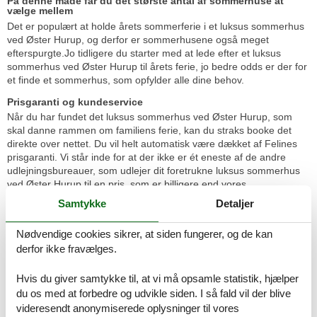
På denne måde får du det største antal af sommerhuse at
vælge mellem
Det er populært at holde årets sommerferie i et luksus sommerhus
ved Øster Hurup, og derfor er sommerhusene også meget
efterspurgte.Jo tidligere du starter med at lede efter et luksus
sommerhus ved Øster Hurup til årets ferie, jo bedre odds er der for
et finde et sommerhus, som opfylder alle dine behov.
Prisgaranti og kundeservice
Når du har fundet det luksus sommerhus ved Øster Hurup, som
skal danne rammen om familiens ferie, kan du straks booke det
direkte over nettet. Du vil helt automatisk være dækket af Felines
prisgaranti. Vi står inde for at der ikke er ét eneste af de andre
udlejningsbureauer, som udlejer dit foretrukne luksus sommerhus
ved Øster Hurup til en pris, som er billigere end vores.
Samtykke
Detaljer
Skulle der en sjælden gang ske en fejl i vores priskontrol, udbetaler
vi dig hele forskellen i prisen. Pengene overføres direkte til din
Nødvendige cookies sikrer, at siden fungerer, og de kan
konto.
derfor ikke fravælges.
Skulle du sidde tilbage med spørgsmål eller særlige ønsker i
forbindelse med din søgning efter et luksus sommerhus ved Øster
Hvis du giver samtykke til, at vi må opsamle statistik, hjælper
Hurup, er du meget velkommen til at kontakte os. Send en mail til
du os med at forbedre og udvikle siden. I så fald vil der blive
info@feline.dk eller ring på 8724 2251.
videresendt anonymiserede oplysninger til vores