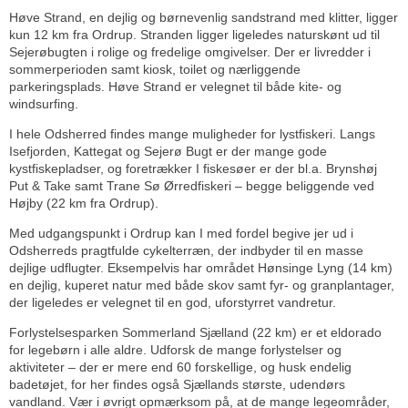
Høve Strand, en dejlig og børnevenlig sandstrand med klitter, ligger
kun 12 km fra Ordrup. Stranden ligger ligeledes naturskønt ud til
Sejerøbugten i rolige og fredelige omgivelser. Der er livredder i
sommerperioden samt kiosk, toilet og nærliggende
parkeringsplads. Høve Strand er velegnet til både kite- og
windsurfing.
I hele Odsherred findes mange muligheder for lystfiskeri. Langs
Isefjorden, Kattegat og Sejerø Bugt er der mange gode
kystfiskepladser, og foretrækker I fiskesøer er der bl.a. Brynshøj
Put & Take samt Trane Sø Ørredfiskeri – begge beliggende ved
Højby (22 km fra Ordrup).
Med udgangspunkt i Ordrup kan I med fordel begive jer ud i
Odsherreds pragtfulde cykelterræn, der indbyder til en masse
dejlige udflugter. Eksempelvis har området Hønsinge Lyng (14 km)
en dejlig, kuperet natur med både skov samt fyr- og granplantager,
der ligeledes er velegnet til en god, uforstyrret vandretur.
Forlystelsesparken Sommerland Sjælland (22 km) er et eldorado
for legebørn i alle aldre. Udforsk de mange forlystelser og
aktiviteter – der er mere end 60 forskellige, og husk endelig
badetøjet, for her findes også Sjællands største, udendørs
vandland. Vær i øvrigt opmærksom på, at de mange legeområder,