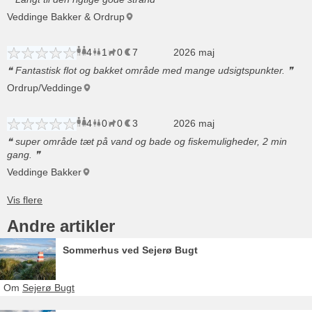
Veddinge Bakker & Ordrup
4
1
0
7
voksne
barn
2026 maj
husdyr
overnatninger
Fantastisk flot og bakket område med mange udsigtspunkter.
Ordrup/Veddinge
4
0
0
3
voksne
børn
2026 maj
husdyr
overnatninger
super område tæt på vand og bade og fiskemuligheder, 2 min
gang.
Veddinge Bakker
Andre artikler
Sommerhus ved Sejerø Bugt
Om
Sejerø Bugt