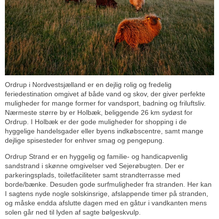
Ordrup i Nordvestsjælland er en dejlig rolig og fredelig
feriedestination omgivet af både vand og skov, der giver perfekte
muligheder for mange former for vandsport, badning og friluftsliv.
Nærmeste større by er Holbæk, beliggende 26 km sydøst for
Ordrup. I Holbæk er der gode muligheder for shopping i de
hyggelige handelsgader eller byens indkøbscentre, samt mange
dejlige spisesteder for enhver smag og pengepung.
Ordrup Strand er en hyggelig og familie- og handicapvenlig
sandstrand i skønne omgivelser ved Sejerøbugten. Der er
parkeringsplads, toiletfaciliteter samt strandterrasse med
borde/bænke. Desuden gode surfmuligheder fra stranden. Her kan
I sagtens nyde nogle solskinsrige, afslappende timer på stranden,
og måske endda afslutte dagen med en gåtur i vandkanten mens
solen går ned til lyden af sagte bølgeskvulp.