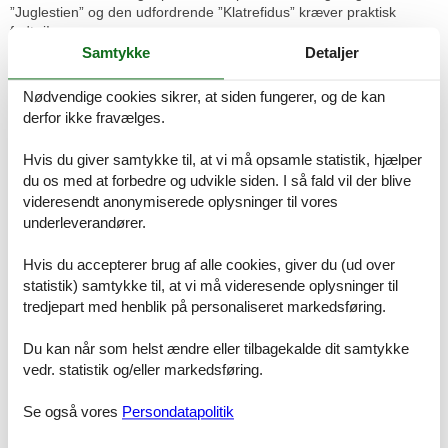
”Juglestien” og den udfordrende ”Klatrefidus” kræver praktisk
fodtøj!
Samtykke
Detaljer
I Odsherred Eventpark (18 km) er der i sæsonen april til og med
oktober mulighed for at prøve kræfter med en lang række udendørs
Nødvendige cookies sikrer, at siden fungerer, og de kan
aktiviteter som eksempelvis paintball, fodboldgolf og
derfor ikke fravælges.
lerdueskydning. Desuden tilbyder Odsherred Eventpark opsætning
af en sjov og anderledes konkurrence – Eventgames Sjælland.
Disciplinerne der her dystes i er øksekast, bueskydning, pusterør,
Hvis du giver samtykke til, at vi må opsamle statistik, hjælper
sømblok, skovsave og skydning med gevær, og det hele foregår
du os med at forbedre og udvikle siden. I så fald vil der blive
naturligvis under kyndig vejledning og overvågning af stedets
videresendt anonymiserede oplysninger til vores
instruktører.
underleverandører.
Hen over året afholdes der mange hyggelige markeder i Odsherred
– lige fra kræmmer- og loppemarkeder til kunst- og
Hvis du accepterer brug af alle cookies, giver du (ud over
fødevaremarkeder. Få nærmere information hos VisitOdsherred i
statistik) samtykke til, at vi må videresende oplysninger til
Nykøbing Sjælland (28 km).
tredjepart med henblik på personaliseret markedsføring.
Knap elleve kilometer fra Ordrup ligger Odsherred Zoo Rescue.
Parken har 600 eksotiske dyr og tilbyder et trygt og blivende hjem
Du kan når som helst ændre eller tilbagekalde dit samtykke
til dyr, der har været igennem hårde strabadser. Oplev Danmarks
vedr. statistik og/eller markedsføring.
største samling af sydamerikanske aber, fugle og krybdyr fra
Sydamerika, og ude i parken møder I bl.a. kameler, zebraer,
Se også vores
Persondatapolitik
strudse og kænguruer samt de altid populære klappe-geder. Her er
en dejlig naturlegeplads, som børnene rigtig kan slå sig løs på. I