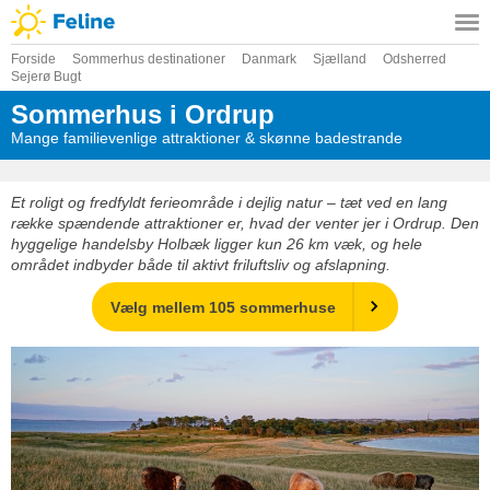
Forside
Sommerhus destinationer
Danmark
Sjælland
Odsherred
Sejerø Bugt
Sommerhus i Ordrup
Mange familievenlige attraktioner & skønne badestrande
Et roligt og fredfyldt ferieområde i dejlig natur – tæt ved en lang
række spændende attraktioner er, hvad der venter jer i Ordrup. Den
hyggelige handelsby Holbæk ligger kun 26 km væk, og hele
området indbyder både til aktivt friluftsliv og afslapning.
Vælg mellem 105 sommerhuse