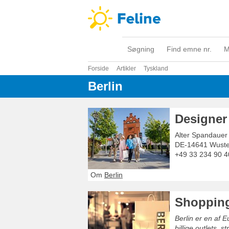
Søgning
Find emne nr.
M
Forside
Artikler
Tyskland
Berlin
Designer 
Alter Spandauer
DE-14641
Wust
+49 33 234 90 4
Om
Berlin
Shopping
Berlin er en af 
billige outlets,