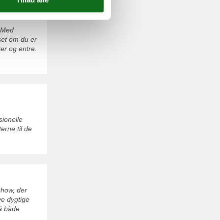
. Med
set om du er
ter og entre.
sionelle
erne til de
show, der
ve dygtige
på både