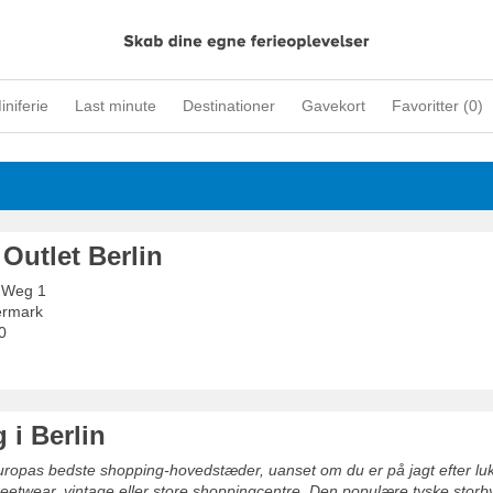
iniferie
Last minute
Destinationer
Gavekort
Favoritter (
0
)
Outlet Berlin
 Weg 1
ermark
0
 i Berlin
Europas bedste shopping-hovedstæder, uanset om du er på jagt efter l
 streetwear, vintage eller store shoppingcentre. Den populære tyske stor