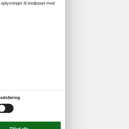
 oplysninger til tredjepart med
Berlin venter
er kan hele
il billetterne
t
 I få i
 stjerner –
underholdning
edsføring
erlin har det
i Madame
reativitet og