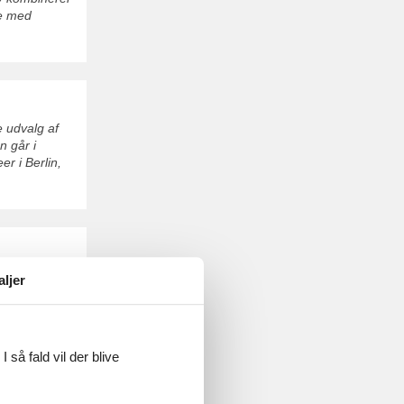
re med
e udvalg af
n går i
er i Berlin,
variation. Her
aljer
 for både
å oplevelser,
 så fald vil der blive
LEGOLAND® Discovery Centre Berlin: Billetter med 20% rabat