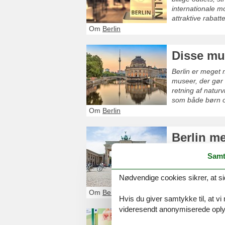
internationale m
attraktive rabatte
Om
Berlin
Disse mu
Berlin er meget 
museer, der gør 
retning af naturv
som både børn og
Om
Berlin
Berlin m
Berlin er en fant
Samt
kombineres hist
børn og voksne. 
Nødvendige cookies sikrer, at si
hvor nysgerrighe
Om
Berlin
Hvis du giver samtykke til, at vi
videresendt anonymiserede oplys