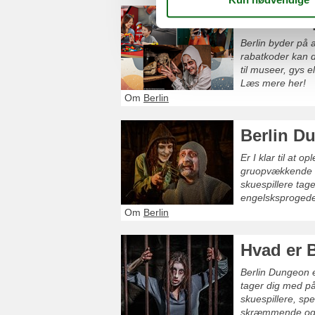
Berlin: O
Berlin byder på a
rabatkoder kan d
til museer, gys e
Læs mere her!
Om
Berlin
Berlin Du
Er I klar til at 
gruopvækkende his
skuespillere tage
engelsksprogede 
Om
Berlin
Hvad er 
Berlin Dungeon e
tager dig med på
skuespillere, spe
skræmmende og 