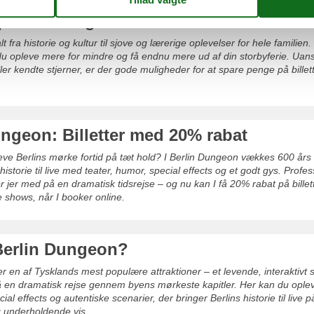
plevelser og attraktioner med rabat
lt fra historie og kultur til sjove og lærerige oplevelser for hele familien
u opleve mere for mindre og få endnu mere ud af din storbyferie. Uan
ller kendte stjerner, er der gode muligheder for at spare penge på billet
ngeon: Billetter med 20% rabat
opleve Berlins mørke fortid på tæt hold? I Berlin Dungeon vækkes 600 års
torie til live med teater, humor, special effects og et godt gys. Profes
r jer med på en dramatisk tidsrejse – og nu kan I få 20% rabat på billett
shows, når I booker online.
Berlin Dungeon?
r en af Tysklands mest populære attraktioner – et levende, interaktivt 
 en dramatisk rejse gennem byens mørkeste kapitler. Her kan du ople
cial effects og autentiske scenarier, der bringer Berlins historie til live 
underholdende vis.