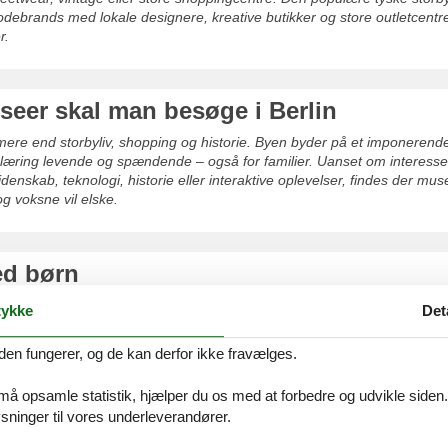
odebrands med lokale designere, kreative butikker og store outletcent
r.
seer skal man besøge i Berlin
mere end storbyliv, shopping og historie. Byen byder på et imponerend
læring levende og spændende – også for familier. Uanset om interesse
idenskab, teknologi, historie eller interaktive oplevelser, findes der muse
 voksne vil elske.
ed børn
astisk destination for familier, der ønsker en storbyferie med masser af 
ykke
Det
orie, leg, kultur og grønne oaser på en måde, der gør byen spændende
Uanset om I rejser med små børn eller større skolebørn, byder Berlin p
den fungerer, og de kan derfor ikke fravælges.
d, læring og sjov går hånd i hånd.
 må opsamle statistik, hjælper du os med at forbedre og udvikle siden. I
ninger til vores underleverandører.