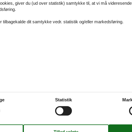
ookies, giver du (ud over statistik) samtykke til, at vi må videresende
ysklands ultimative LEGO® legeplads! I LEGOLAND® Discovery Centre 
dsføring.
dendørs univers, hvor børn mellem 3 og 10 år kan slippe fantasien løs. H
ege, udforske og tage på eventyr blandt millioner af LEGO® klodser. Best
 tilbagekalde dit samtykke vedr. statistik og/eller markedsføring.
at på entréen!
ussauds Berlin: Billetter med 20% raba
aylor Swift, Ed Sheeran, Kylian Mbappé, Kontra K eller Beyoncé? Det kan
Berlin! Her møder I over 100 livagtige voksfigurer af verdens største
e kulisser, lyseffekter og musik. En oplevelse, der kombinerer glamour, 
der i topklasse. Book jeres billetter her og få 20% rabat!
ed teenager: Seværdigheder for unge
ge
Statistik
Mark
useer og farverig streetart til vilde oplevelser og de bedste udsigter – B
få gys i Berlin Dungeon, tage selfies med Taylor Swift og Harry Styles 
oppe i en Green Kayak og se byen fra vandet. I Berlin mødes historie, k
i – og det mærkes overalt.