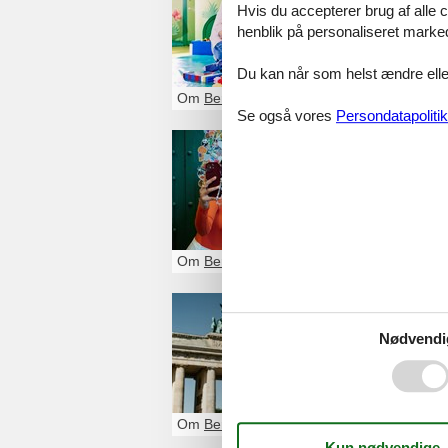
Hvis du accepterer brug af alle c
Velkommen til T
henblik på personaliseret marke
et farverigt, in
familien bygge, l
Du kan når som helst ændre eller
nu og få 20% rab
Om
Berlin
Se også vores
Persondatapolitik
Madame T
Et billede med T
Madame Tussauds 
omgivet af flott
og selfie-mulighe
Om
Berlin
Berlin m
Nødvendi
Fra interaktive m
hele! Her kan I 
Tussauds eller h
ægte storbyenerg
Om
Berlin