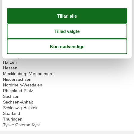
Geografier
Alle
Tyskland
Baden-Württemberg
Bayern
Berlin
Brandenburg
Eifel
Hamburg
Harzen
Hessen
Mecklenburg-Vorpommern
Niedersachsen
Nordrhein-Westfalen
Rheinland-Pfalz
Sachsen
Sachsen-Anhalt
Schleswig-Holstein
Saarland
Thüringen
Tyske Østersø Kyst