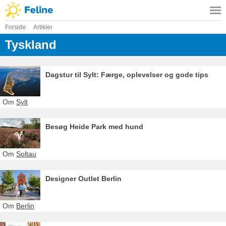
Forside
Artikler
Tyskland
Dagstur til Sylt: Færge, oplevelser og gode tips
Om
Sylt
Besøg Heide Park med hund
Om
Soltau
Designer Outlet Berlin
Om
Berlin