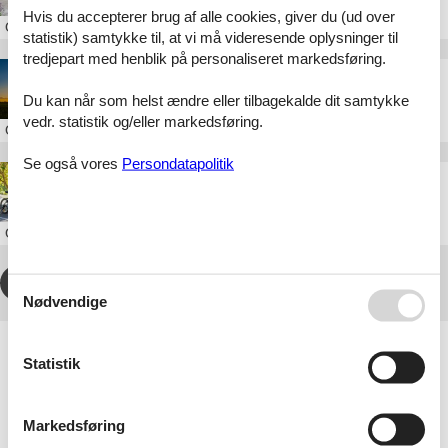
Hvis du accepterer brug af alle cookies, giver du (ud over
Om
Soltau
statistik) samtykke til, at vi må videresende oplysninger til
tredjepart med henblik på personaliseret markedsføring.
Oplevelser og seværdigheder i Soltau og omegn
Du kan når som helst ændre eller tilbagekalde dit samtykke
vedr. statistik og/eller markedsføring.
Om
Soltau
Se også vores
Persondatapolitik
Familieferie i Soltau: Den komplette guide
Om
Soltau
1
2
3
4
...
>
>>
Nødvendige
Artikeltyper
Statistik
Alle
Sommerhus
Attraktion
Inspiration
Markedsføring
Rejseblog