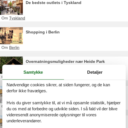
De bedste outlets i Tyskland
Om
Tyskland
Shopping i Berlin
Om
Berlin
Overnatningsmuligheder nær Heide Park
Samtykke
Detaljer
Om
Soltau
Nødvendige cookies sikrer, at siden fungerer, og de kan
derfor ikke fravælges.
Oplevelser i nærheden af Heide Park
Hvis du giver samtykke til, at vi må opsamle statistik, hjælper
Om
Lüneburger Heide
du os med at forbedre og udvikle siden. I så fald vil der blive
videresendt anonymiserede oplysninger til vores
Designer Outlet Soltau
underleverandører.