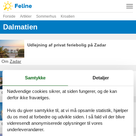
Forside
Artikler
Sommerhus
Kroatien
Dalmatien
Udlejning af privat feriebolig på Zadar
Om
Zadar
Feriebolig i Zadar
Samtykke
Detaljer
Nødvendige cookies sikrer, at siden fungerer, og de kan
Om
Zadar
derfor ikke fravælges.
Feriebolig i Trogir
Hvis du giver samtykke til, at vi må opsamle statistik, hjælper
du os med at forbedre og udvikle siden. I så fald vil der blive
videresendt anonymiserede oplysninger til vores
Om
Trogir
underleverandører.