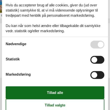
Feriebolig i Dalmatien
Hvis du accepterer brug af alle cookies, giver du (ud over
statistik) samtykke til, at vi må videresende oplysninger til
tredjepart med henblik på personaliseret markedsføring.
Om
Dalmatien
Du kan når som helst ændre eller tilbagekalde dit samtykke
Artikeltyper
vedr. statistik og/eller markedsføring.
Alle
Sommerhus
Se også vores
Persondatapolitik
Nødvendige
Geografier
Alle
Statistik
Kroatien
Dalmatien
Trogir
Zadar
Markedsføring
Services
Gavekort
Tilbudsmail
Information