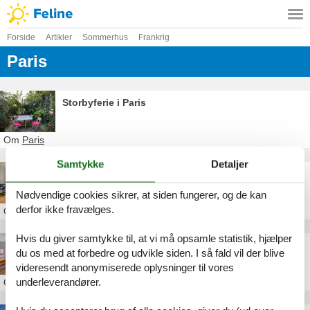
Forside
Artikler
Sommerhus
Frankrig
Paris
Storbyferie i Paris
Om
Paris
Samtykke
Detaljer
Ferielejlighed i Paris
Nødvendige cookies sikrer, at siden fungerer, og de kan
derfor ikke fravælges.
Om
Paris
Hvis du giver samtykke til, at vi må opsamle statistik, hjælper
Feriebolig i Paris
du os med at forbedre og udvikle siden. I så fald vil der blive
videresendt anonymiserede oplysninger til vores
underleverandører.
Om
Paris