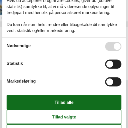
Hvis du accepterer brug af alle cookies, giver du (ud over
Feriebolig i Paris
statistik) samtykke til, at vi må videresende oplysninger til
tredjepart med henblik på personaliseret markedsføring.
Om
Paris
Du kan når som helst ændre eller tilbagekalde dit samtykke
vedr. statistik og/eller markedsføring.
Artikeltyper
Alle
Se også vores
Persondatapolitik
Sommerhus
Nødvendige
Geografier
Statistik
Alle
Frankrig
Paris
Markedsføring
Services
Gavekort
Tilbudsmail
Information
Persondatapolitik
Cookies
FAQ
Om os