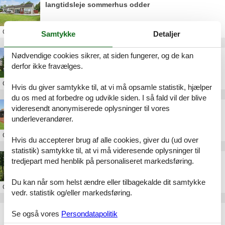
langtidsleje sommerhus odder
Om
Odder
Samtykke
Detaljer
Nødvendige cookies sikrer, at siden fungerer, og de kan
Privat sommerhusudlejning Odder
derfor ikke fravælges.
Om
Odder
Hvis du giver samtykke til, at vi må opsamle statistik, hjælper
du os med at forbedre og udvikle siden. I så fald vil der blive
Sommerhus Odder Dyngby Havvej
videresendt anonymiserede oplysninger til vores
underleverandører.
Om
Odder
Hvis du accepterer brug af alle cookies, giver du (ud over
statistik) samtykke til, at vi må videresende oplysninger til
Økologiens Have i Odder
tredjepart med henblik på personaliseret markedsføring.
Du kan når som helst ændre eller tilbagekalde dit samtykke
Om
Odder
vedr. statistik og/eller markedsføring.
Langtidsleje sommerhus Odder
Se også vores
Persondatapolitik