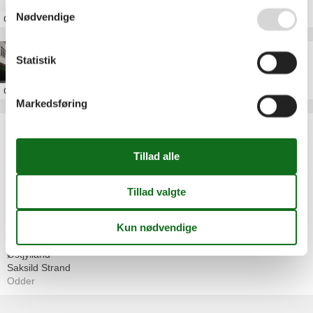
Nødvendige
Om
Odder
Sommerhus i Odder
Statistik
Om
Odder
Markedsføring
Artikeltyper
Alle
Sommerhus
Attraktion
Inspiration
Geografier
Alle
Danmark
Østjylland
Saksild Strand
Odder