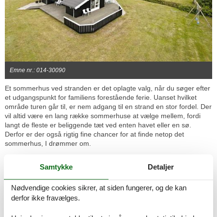
Emne nr.: 014-30090
Et sommerhus ved stranden er det oplagte valg, når du søger efter
et udgangspunkt for familiens forestående ferie. Uanset hvilket
område turen går til, er nem adgang til en strand en stor fordel. Der
vil altid være en lang række sommerhuse at vælge mellem, fordi
langt de fleste er beliggende tæt ved enten havet eller en sø.
Derfor er der også rigtig fine chancer for at finde netop det
sommerhus, I drømmer om.
Tag væk fra de vante rammer i et sommerhus, hvor I for alvor kan
Samtykke
Detaljer
koble af. Brug tiden på at spille spil, læse en bog eller gå på
opdagelse i lokalområdet. Nu har I endelig en pause fra vasketøjet,
støvsugeren og hækkeklipperen. Nyd den i det sommerhus I
Nødvendige cookies sikrer, at siden fungerer, og de kan
bestemmer jer for at booke.
derfor ikke fravælges.
Du er kommet til det bedste sted på din jagt efter det sommerhus,