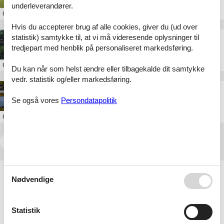
underleverandører.
Om
Arrild
Hvis du accepterer brug af alle cookies, giver du (ud over
statistik) samtykke til, at vi må videresende oplysninger til
Sommerhus i Rinkenæs
tredjepart med henblik på personaliseret markedsføring.
Om
Rinkenæs
Du kan når som helst ændre eller tilbagekalde dit samtykke
vedr. statistik og/eller markedsføring.
Sommerhus i Gråsten
Se også vores
Persondatapolitik
Om
Gråsten
<<
<
...
281
282
283
284
285
286
>
>>
Artikeltyper
Nødvendige
Alle
Sommerhus
Statistik
Geografier
Alle