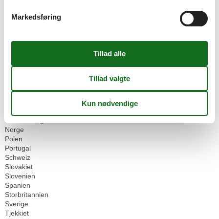
Belgien
Markedsføring
Bulgarien
Cypern
Danmark
Finland
Frankrig
Grækenland
Holland
Irland
Island
Italien
Kroatien
Luxembourg
Norge
Polen
Portugal
Schweiz
Slovakiet
Slovenien
Spanien
Storbritannien
Sverige
Tjekkiet