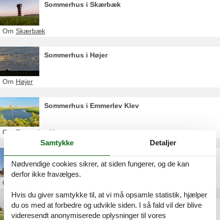
Sommerhus i Skærbæk
Om
Skærbæk
Sommerhus i Højer
Om
Højer
Sommerhus i Emmerlev Klev
Om
Emmerlev Klev
Samtykke
Detaljer
Sommerhus i Ribe
Nødvendige cookies sikrer, at siden fungerer, og de kan
derfor ikke fravælges.
Om
Ribe
Hvis du giver samtykke til, at vi må opsamle statistik, hjælper
du os med at forbedre og udvikle siden. I så fald vil der blive
Sommerhus i Arrild
videresendt anonymiserede oplysninger til vores