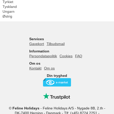
Tyrkiet
Tyskland
Ungarn
Østrig
Services
Gavekort
Tilbudsmail
Information
Persondatapolitik
Cookies
FAQ
Om os
Kontakt
Om os
Din tryghed
©
Feline Holidays
-
Feline Holidays A/S
-
Nygade 8B, 2.th -
DK-7400
Herning
-
Danmark -
Tlf:
(+45) 8724 2251
-