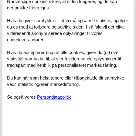
Nødvendige cookies sikrer, at siden fungerer, og de kan
tur med masser af oplevelser. På Langelinie er der et grønt område
derfor ikke fravælges.
med minigolf og grill og ishus. Den hyggelige købstad Stege, har
flere specialforretninger med et stort udvalg af de lokale
Hvis du giver samtykke til, at vi må opsamle statistik, hjælper
producenters varer. Her finder du også gode spisesteder, samt
du os med at forbedre og udvikle siden. I så fald vil der blive
dagligvarebutikker og ikke mindst de berømte tirsdagsmarkeder i
videresendt anonymiserede oplysninger til vores
sommersæsonen. Tag på udflugt og besøg Møns Klint og
Geocenter, besøg Klintholm Havn og spis en god frokost. Besøg
underleverandører.
den bilfri by på Nyord og se den hyggelige ottekantede kirke. Her er
uanede muligheder for naturoplevelser og Møn er i 2017 kommet
Hvis du accepterer brug af alle cookies, giver du (ud over
på UNESCOs liste over Biosfære områder.
statistik) samtykke til, at vi må videresende oplysninger til
tredjepart med henblik på personaliseret markedsføring.
Fabriksgade i Stege, er beliggende i Lendemarke-området, og er
historisk tæt forbundet med etableringen og driften af
Stege
Du kan når som helst ændre eller tilbagekalde dit samtykke
Sukkerfabrik
, som var en af Møns vigtigste virksomheder.
vedr. statistik og/eller markedsføring.
Sukkerfabrikken var i funktion fra 1884 til 1989 og prægede
området markant. Fabriksgade ligger i Lendemarke, hvor
sukkerfabrikken var centrum for industriaktiviteten. Vejnavnet vidner
Se også vores
Persondatapolitik
direkte om dens placering tæt på fabrikken. Gaden består af 18
bygninger, der er karakteriseret som bevaringsværdige, hvilket
vidner om gades oprindelige strukturer.
Rumindretning
Soveværelse
Dobbeltseng