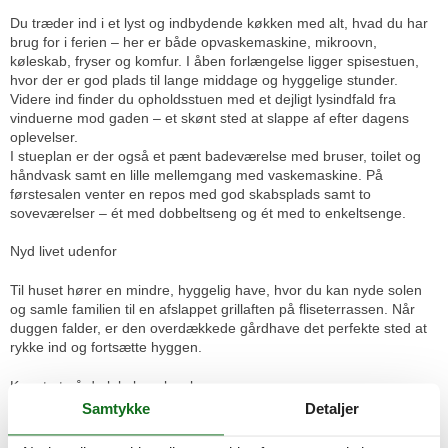
Du træder ind i et lyst og indbydende køkken med alt, hvad du har
brug for i ferien – her er både opvaskemaskine, mikroovn,
køleskab, fryser og komfur. I åben forlængelse ligger spisestuen,
hvor der er god plads til lange middage og hyggelige stunder.
Videre ind finder du opholdsstuen med et dejligt lysindfald fra
vinduerne mod gaden – et skønt sted at slappe af efter dagens
oplevelser.
I stueplan er der også et pænt badeværelse med bruser, toilet og
håndvask samt en lille mellemgang med vaskemaskine. På
førstesalen venter en repos med god skabsplads samt to
soveværelser – ét med dobbeltseng og ét med to enkeltsenge.
Nyd livet udenfor
Til huset hører en mindre, hyggelig have, hvor du kan nyde solen
og samle familien til en afslappet grillaften på fliseterrassen. Når
duggen falder, er den overdækkede gårdhave det perfekte sted at
rykke ind og fortsætte hyggen.
Kom tæt på de lokale oplevelser
Samtykke
Detaljer
I kan pakke badetøjet og gå de cirka 500 meter til vandet bag den
gamle sukkerfabrik, her kan I tage en dukkert efter en varm dag på