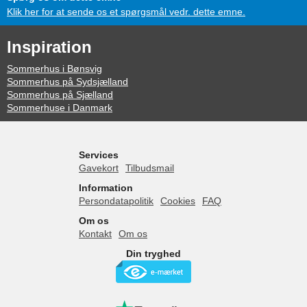
Klik her for at sende os et spørgsmål vedr. dette emne.
Inspiration
Sommerhus i Bønsvig
Sommerhus på Sydsjælland
Sommerhus på Sjælland
Sommerhuse i Danmark
Services
Gavekort
Tilbudsmail
Information
Persondatapolitik
Cookies
FAQ
Om os
Kontakt
Om os
Din tryghed