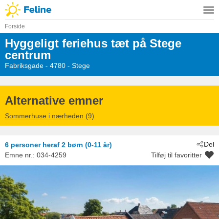
Forside
Hyggeligt feriehus tæt på Stege
centrum
Fabriksgade
 - 4780
 - Stege
Alternative emner
Sommerhuse i nærheden (9)
Del
6 personer
heraf 2 børn (0-11 år)
Emne nr.:
034-4259
Tilføj til favoritter