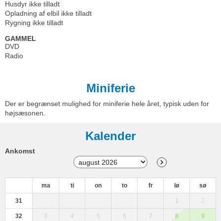
Husdyr ikke tilladt
Opladning af elbil ikke tilladt
Rygning ikke tilladt
GAMMEL
DVD
Radio
Miniferie
Der er begrænset mulighed for miniferie hele året, typisk uden for
højsæsonen.
Kalender
Ankomst
ma
ti
on
to
fr
lø
sø
31
1
2
32
3
4
5
6
7
8
9