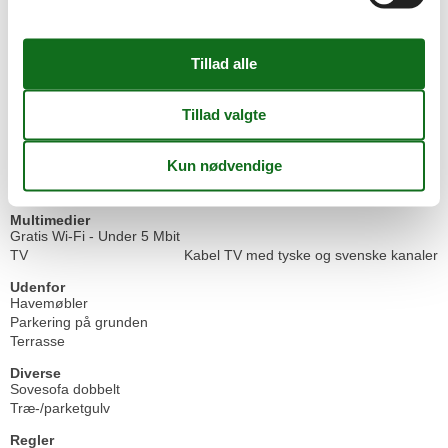
Hårde hvidevarer
Elkedel
Emhætte
Fryser
Kaffemaskine
Komfur
Køleskab
Mikroovn
Opvaskemaskine
Vaskemaskine
Multimedier
Gratis Wi-Fi - Under 5 Mbit
TV
Kabel TV med tyske og svenske kanaler
Udenfor
Havemøbler
Parkering på grunden
Terrasse
Diverse
Sovesofa dobbelt
Træ-/parketgulv
Regler