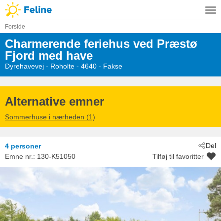
Forside
Charmerende feriehus ved Præstø
Fjord med have
Dyrehavevej
 - Roholte
 - 4640
 - Fakse
Alternative emner
Sommerhuse i nærheden (1)
Del
4 personer
Emne nr.:
130-K51050
Tilføj til favoritter