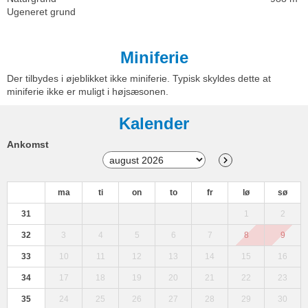
Ugeneret grund
Miniferie
Der tilbydes i øjeblikket ikke miniferie. Typisk skyldes dette at
miniferie ikke er muligt i højsæsonen.
Kalender
Ankomst
ma
ti
on
to
fr
lø
sø
31
1
2
32
3
4
5
6
7
8
9
33
10
11
12
13
14
15
16
34
17
18
19
20
21
22
23
35
24
25
26
27
28
29
30