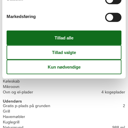
Afstand til indkøb
5,7 km
Nærmeste by
6,5 km
Nærmeste restaurant
6 km
Markedsføring
Indendørs
Aircondition
Energibesparende varmesystem
Koncepter
Energispare hus
Røgfrit hus
Køkken
Fryser
40 l
Kaffemaskine
Køkkenet har v/k vand
Køleskab
Mikroovn
Ovn og el-plader
4 kogeplader
Udendørs
Gratis p-plads på grunden
2
Grill
Havemøbler
Kuglegrill
Naturgrund
988 m²