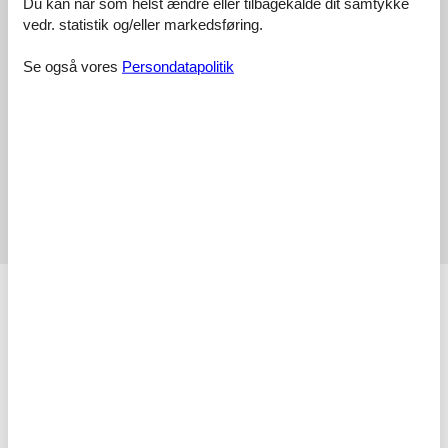
Du kan når som helst ændre eller tilbagekalde dit samtykke
2,0
vedr. statistik og/eller markedsføring.
Baseret på
1
vurdering
Se også vores
Persondatapolitik
Vurderet d. 19-05-2026
5
(0)
4
(0)
3
(0)
2
(1)
1
(0)
Kommentarer
Ingen vurderinger har kommentarer.
Faciliteter
Aktiviteter
Fiskemulighed, Hav
Bad
WC. Varmt og koldt vand
Bemærk
Håndklæder kan ikke lejes