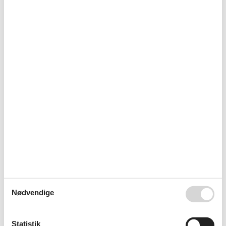
Sengelinned kan ikke lejes
Diverse
Antal husdyr
2
Byggemateriale: Træ
Byggeår
1964
Delvis isoleret
EL ekskl.
Feriehus
48 m²
Kæledyr Ja
2
Opvarmning alternativ, Varmepumpe
Opvarmning, Elvarme
Renoveret
2014
Selvbetjent check-in
Støvsuger
Vand inkl.
El artikler
1 TV
Chromecast
Internet (trådløst)
Nødvendige
I nærheden
Afs. til nærmeste vand/badning
1,8 km
Afstand til fiskemulighed
1,8 km
Statistik