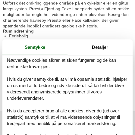
Udforsk det omkringliggende område på en cykeltur eller en gåtur
langs kysten. Præstø Fjord og Faxe Ladeplads byder på en række
muligheder for nogle helt vidunderlige naturoplevelser. Besøg den
charmerende havneby Præstø eller Faxe kalkværk, der giver
spændende indblik i områdets geologiske historie.
Rumindretning
Feriebolig
Soveværelse, 2 personer
Samtykke
Detaljer
Dobbeltseng
Soveværelse, 2 personer
Nødvendige cookies sikrer, at siden fungerer, og de kan
Dobbeltseng
derfor ikke fravælges.
Badeværelse
Hvis du giver samtykke til, at vi må opsamle statistik, hjælper
WC. Varmt og koldt vand, Bruser
du os med at forbedre og udvikle siden. I så fald vil der blive
videresendt anonymiserede oplysninger til vores
Terrasse
underleverandører.
Åben og overdækket terrasse
Hvis du accepterer brug af alle cookies, giver du (ud over
Vores gæsteanmeldelser
statistik) samtykke til, at vi må videresende oplysninger til
tredjepart med henblik på personaliseret markedsføring.
Vores gæsteanmeldelser