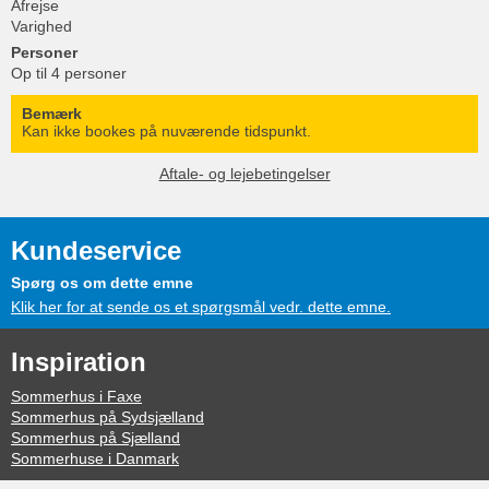
Afrejse
Varighed
Personer
Op til 4 personer
Bemærk
Kan ikke bookes på nuværende tidspunkt.
Aftale- og lejebetingelser
Kundeservice
Spørg os om dette emne
Klik her for at sende os et spørgsmål vedr. dette emne.
Inspiration
Sommerhus i Faxe
Sommerhus på Sydsjælland
Sommerhus på Sjælland
Sommerhuse i Danmark