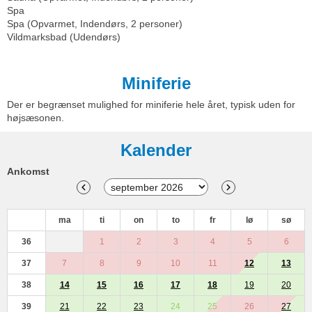
Spa
Spa (Opvarmet, Indendørs, 2 personer)
Vildmarksbad (Udendørs)
Miniferie
Der er begrænset mulighed for miniferie hele året, typisk uden for
højsæsonen.
Kalender
Ankomst
ma
ti
on
to
fr
lø
sø
36
1
2
3
4
5
6
37
7
8
9
10
11
12
13
38
14
15
16
17
18
19
20
39
21
22
23
24
25
26
27