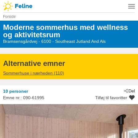
Forside
Moderne sommerhus med wellness
og aktivitetsrum
Bramsensgårdvej
 - 6100
 - Southeast Jutland And Als
 - Kelstrup Strand/Jylland
Alternative emner
Sommerhuse i nærheden (110)
Del
10 personer
Emne nr.:
090-61995
Tilføj til favoritter