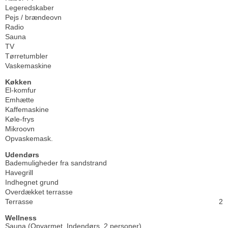
Legeredskaber
Pejs / brændeovn
Radio
Sauna
TV
Tørretumbler
Vaskemaskine
Køkken
El-komfur
Emhætte
Kaffemaskine
Køle-frys
Mikroovn
Opvaskemask.
Udendørs
Bademuligheder fra sandstrand
Havegrill
Indhegnet grund
Overdækket terrasse
Terrasse
2
Wellness
Sauna (Opvarmet, Indendørs, 2 personer)