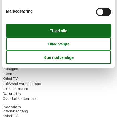
Håndvask
2
WC
2
Markedsføring
Diverse
Aktivitetsrum
Antal badeværelser
2
Antal soveværelser
4
Boligareal
158 m²
Byggeår
2018
Energihus
Husdyr tilladt
Høj stol
Højhastighedsinternet
Ikke ryger
Indhegnet
Internet
Kabel TV
Luft/vand varmepumpe
Lukket terrasse
Nationalt tv
Overdækket terrasse
Indendørs
Internetadgang
Kabel TV