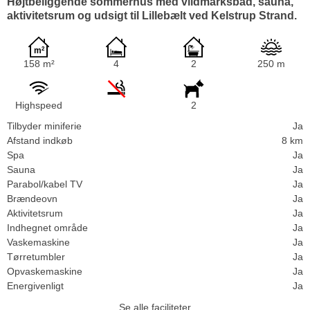
Højtbeliggende sommerhus med vildmarksbad, sauna,
aktivitetsrum og udsigt til Lillebælt ved Kelstrup Strand.
158 m²
4
2
250 m
Highspeed
2
Tilbyder miniferie
Ja
Afstand indkøb
8 km
Spa
Ja
Sauna
Ja
Parabol/kabel TV
Ja
Brændeovn
Ja
Aktivitetsrum
Ja
Indhegnet område
Ja
Vaskemaskine
Ja
Tørretumbler
Ja
Opvaskemaskine
Ja
Energivenligt
Ja
Se alle faciliteter