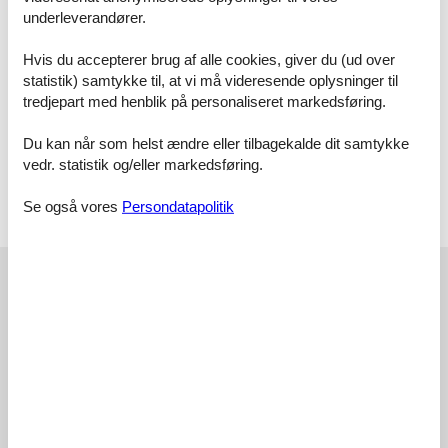
underleverandører.
2xBad/wc:
Wc, håndvask, bruseniche, gulvvarme
Aktiviteter:
Billard, bordfodbold
Og:
Terrasse, overd. terrasse, el-varme, luft/vand varmepumpe,
Hvis du accepterer brug af alle cookies, giver du (ud over
legeredskaber, havegrill, anlagt have 935 m2 , moderne møblering,
statistik) samtykke til, at vi må videresende oplysninger til
udsigt over vand, ikke-ryger hus
tredjepart med henblik på personaliseret markedsføring.
Nøgleinformation
Du kan når som helst ændre eller tilbagekalde dit samtykke
Nøglen til ferieboligen er til rådighed fra kl. 16:00 på
vedr. statistik og/eller markedsføring.
indflytningsdagen.
Nøglen udleveres ved huset.
Se også vores
Persondatapolitik
Dette hus er udstyret med smart lock
Vores gæsteanmeldelser
Vores gæsteanmeldelser
Eksterne anmeldelser
3,5
Baseret på
4
vurderinger
Sidste vurdering fra d. 30-06-2024