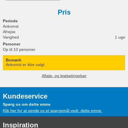
Pris
Periode
Ankomst
Afrejse
Varighed
1 uge
Personer
Op til 10 personer
Bemærk
Ankomst er ikke valgt.
Aftale- og lejebetingelser
Kundeservice
Spørg os om dette emne
Klik her for at sende os et spørgsmål vedr. dette emne.
Inspiration