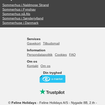
Sommerhus i Naldmose Strand
Sommerhus i Fynshav
Sommerhus på Als
Sommerhus i Sønderjylland
Sommerhuse i Danmark
Services
Gavekort
Tilbudsmail
Information
Persondatapolitik
Cookies
FAQ
Om os
Kontakt
Om os
Din tryghed
©
Feline Holidays
-
Feline Holidays A/S
-
Nygade 8B, 2.th -