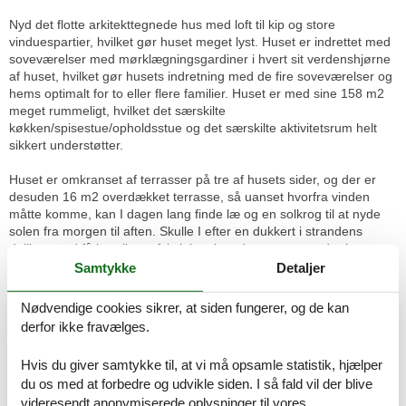
Nyd det flotte arkitekttegnede hus med loft til kip og store
vinduespartier, hvilket gør huset meget lyst. Huset er indrettet med
soveværelser med mørklægningsgardiner i hvert sit verdenshjørne
af huset, hvilket gør husets indretning med de fire soveværelser og
hems optimalt for to eller flere familier. Huset er med sine 158 m2
meget rummeligt, hvilket det særskilte
køkken/spisestue/opholdsstue og det særskilte aktivitetsrum helt
sikkert understøtter.
Huset er omkranset af terrasser på tre af husets sider, og der er
desuden 16 m2 overdækket terrasse, så uanset hvorfra vinden
måtte komme, kan I dagen lang finde læ og en solkrog til at nyde
solen fra morgen til aften. Skulle I efter en dukkert i strandens
dejlige vand få lyst til en afskylning, kan dette gøres under husets
udendørs bruser med koldt og varmt vand (NB! Lukkes i
Samtykke
Detaljer
vinterperioden). Udlejes ikke til ungdomsgrupper.
Nødvendige cookies sikrer, at siden fungerer, og de kan
1 Opholdsstue:
Brændeovn, radio, tv, kabel-tv, høj stol
derfor ikke fravælges.
4 Soveværelser:
1 dobbeltseng | 1 dobbeltseng | 1 dobbeltseng | 2
køjer
Hvis du giver samtykke til, at vi må opsamle statistik, hjælper
1 Hems:
1 dobbeltopredning
du os med at forbedre og udvikle siden. I så fald vil der blive
Køkkenafd.:
El-komfur, køle-frys, mikroovn, emhætte,
videresendt anonymiserede oplysninger til vores
kaffemaskine, opvaskemask., vaskemask., tørretumbler