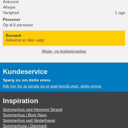
Ankomst
Afrejse
Varighed
1 uge
Personer
Op til 6 personer
Bemærk
Ankomst er ikke valgt.
Aftale- og lejebetingelser
Kundeservice
Spørg os om dette emne
Klik her for at sende os et spørgsmål vedr. dette emne.
Inspiration
Sommerhus ved Hemmet Strand
Sommerhus i Bork Havn
Sommerhus ved Vesterhavet
Sommerhuse i Danmark