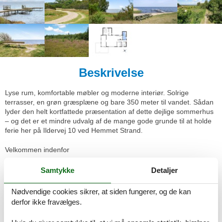
Beskrivelse
Lyse rum, komfortable møbler og moderne interiør. Solrige
terrasser, en grøn græsplæne og bare 350 meter til vandet. Sådan
lyder den helt kortfattede præ
sentation af dette dejlige sommerhus
–
og det er et mindre udvalg af de mange gode grunde til at holde
ferie her på
Ildervej 10 ved Hemmet Strand.
Velkommen indenfor
Sommerhuset er med sine 113 m2 dejligt rummeligt, og
Samtykke
Detaljer
planløsningen er gennemtænkt, så det er muligt at være op til seks
personer inden døre. Når du ikke sover længe på et af husets rare
Nødvendige cookies sikrer, at siden fungerer, og de kan
soveværelser, er det skø
nt at holde til i opholdsafdelingen
–
for
derfor ikke fravælges.
eks
empel kan du sætte dig med en spændende krimi i lænestolen
ved brændeovnen, eller også kan du finde brætspil og terninger