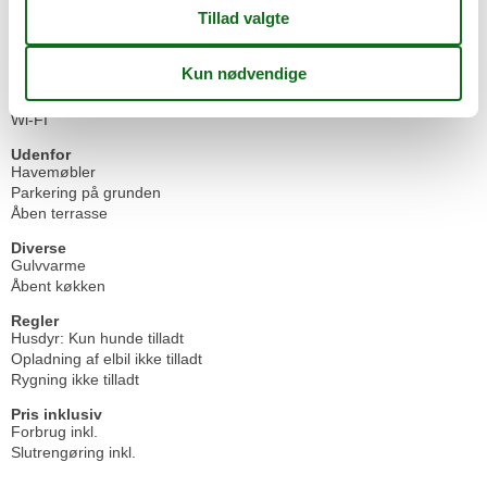
Ovn
Tørretumbler
Vaskemaskine
Multimedier
TV
Wi-FI
Udenfor
Havemøbler
Parkering på grunden
Åben terrasse
Diverse
Gulvvarme
Åbent køkken
Regler
Husdyr: Kun hunde tilladt
Opladning af elbil ikke tilladt
Rygning ikke tilladt
Pris inklusiv
Forbrug inkl.
Slutrengøring inkl.