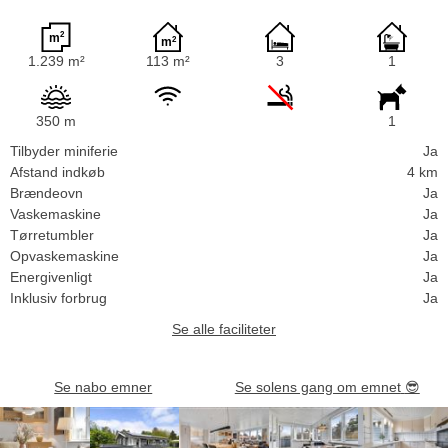
1.239 m²
113 m²
3
1
350 m
1
Tilbyder miniferie
Ja
Afstand indkøb
4 km
Brændeovn
Ja
Vaskemaskine
Ja
Tørretumbler
Ja
Opvaskemaskine
Ja
Energivenligt
Ja
Inklusiv forbrug
Ja
Se alle faciliteter
Se nabo emner
Se solens gang om emnet
😎