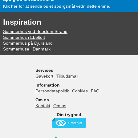
Klik her for at sende os et spørgsmål vedr. dette emne.
Inspiration
Sommerhus ved Boeslum Strand
Sommerhus i Ebeltoft
Sommerhus på Djursland
Sommerhuse i Danmark
Services
Gavekort
Tilbudsmail
Information
Persondatapolitik
Cookies
FAQ
Om os
Kontakt
Om os
Din tryghed