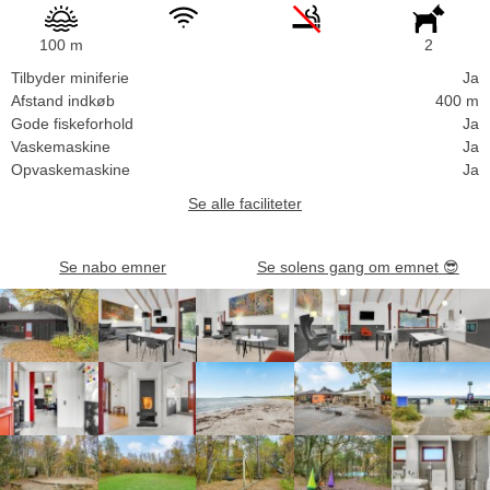
100 m
2
Tilbyder miniferie
Ja
Afstand indkøb
400 m
Gode fiskeforhold
Ja
Vaskemaskine
Ja
Opvaskemaskine
Ja
Se alle faciliteter
Se nabo emner
Se solens gang om emnet
😎