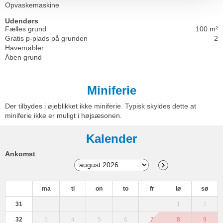
Opvaskemaskine
Udendørs
Fælles grund
100 m²
Gratis p-plads på grunden
2
Havemøbler
Åben grund
Miniferie
Der tilbydes i øjeblikket ikke miniferie. Typisk skyldes dette at
miniferie ikke er muligt i højsæsonen.
Kalender
Ankomst
ma
ti
on
to
fr
lø
sø
31
1
2
32
3
4
5
6
7
8
9