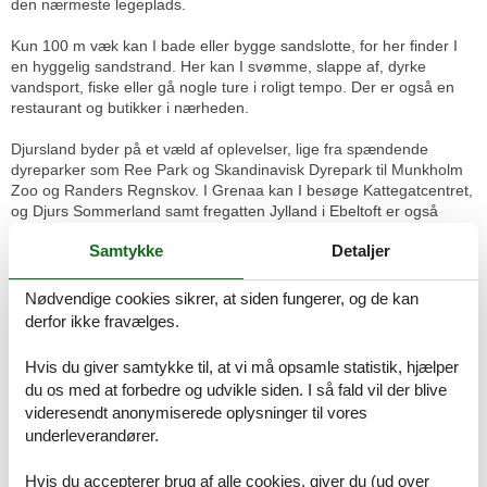
den nærmeste legeplads.
Kun 100 m væk kan I bade eller bygge sandslotte, for her finder I
en hyggelig sandstrand. Her kan I svømme, slappe af, dyrke
vandsport, fiske eller gå nogle ture i roligt tempo. Der er også en
restaurant og butikker i nærheden.
Djursland byder på et væld af oplevelser, lige fra spændende
dyreparker som Ree Park og Skandinavisk Dyrepark til Munkholm
Zoo og Randers Regnskov. I Grenaa kan I besøge Kattegatcentret,
og Djurs Sommerland samt fregatten Jylland i Ebeltoft er også
populære udflugtsmål.
Samtykke
Detaljer
Hvis I trænger til at se lidt storby, er Aarhus under end en time væk i
bil. Her kan I besøge kunstmuseet AroS med regnbuen på taget
Nødvendige cookies sikrer, at siden fungerer, og de kan
eller frilandsmuseet Den Gamle By.
derfor ikke fravælges.
I kan medbringe et kæledyr mod betaling.
Hvis du giver samtykke til, at vi må opsamle statistik, hjælper
du os med at forbedre og udvikle siden. I så fald vil der blive
Der er lagt op til en herlig ferie i naturskønne omgivelser.
videresendt anonymiserede oplysninger til vores
Rumindretning
Feriebolig
underleverandører.
Soveværelse, 2 personer
Dobbeltseng
Hvis du accepterer brug af alle cookies, giver du (ud over