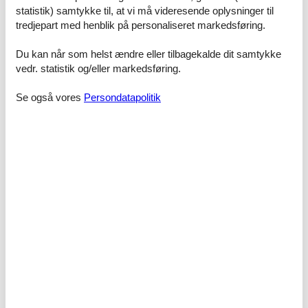
statistik) samtykke til, at vi må videresende oplysninger til
Soveværelse, 2 personer
tredjepart med henblik på personaliseret markedsføring.
Køjeseng
Du kan når som helst ændre eller tilbagekalde dit samtykke
Badeværelse
vedr. statistik og/eller markedsføring.
WC. Varmt og koldt vand, Bruser
Se også vores
Persondatapolitik
Spisestue, 1 person
Sofa, madras eller lignende
Toilet
WC. Varmt og koldt vand
Terrasse
Åben og overdækket terrasse
Faciliteter
Aktiviteter
Fiskemulighed, Hav
Udendørs bordtennis
Udendørs fitness udstyr