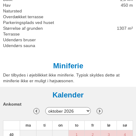
Hav
450 m
Natursted
Overdækket terrasse
Parkeringsplads ved huset
Størrelse af grunden
1307 m²
Terrasse
Udendørs bruser
Udendørs sauna
Miniferie
Der tilbydes i øjeblikket ikke miniferie. Typisk skyldes dette at
miniferie ikke er muligt i højsæsonen.
Kalender
Ankomst
ma
ti
on
to
fr
lø
sø
40
1
2
3
4