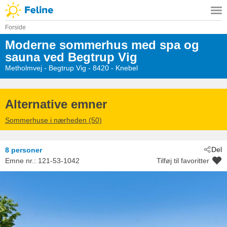
Forside
Moderne sommerhus med spa og
sauna ved Begtrup Vig
Metholmvej
 - Begtrup Vig
 - 8420
 - Knebel
Alternative emner
Sommerhuse i nærheden (50)
Del
8 personer
Emne nr.:
121-53-1042
Tilføj til favoritter