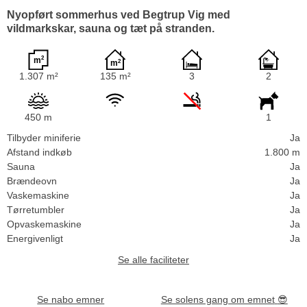
Nyopført sommerhus ved Begtrup Vig med
vildmarkskar, sauna og tæt på stranden.
1.307 m²
135 m²
3
2
450 m
1
Tilbyder miniferie
Ja
Afstand indkøb
1.800 m
Sauna
Ja
Brændeovn
Ja
Vaskemaskine
Ja
Tørretumbler
Ja
Opvaskemaskine
Ja
Energivenligt
Ja
Se alle faciliteter
Se nabo emner
Se solens gang om emnet
😎