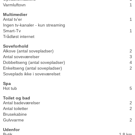
Varmluftovn
1
Multimedier
Antal tv'er
1
Ingen tv-kanaler - kun streaming
Smart-Tv
1
Trådløst internet
Soveforhold
Alkove (antal sovepladser)
2
Antal soveværelser
3
Dobbeltseng (antal sovepladser)
4
Enkeltseng (antal sovepladser)
2
Soveplads ikke i soveværelset
Spa
Hot tub
5
Toilet og bad
Antal badeværelser
2
Antal toiletter
2
Brusekabine
Gulvvarme
2
Udenfor
Butik
1,8 km