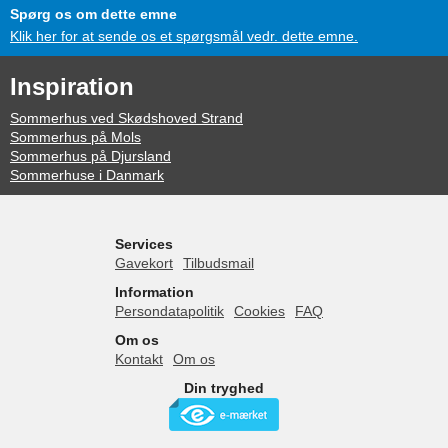
Spørg os om dette emne
Klik her for at sende os et spørgsmål vedr. dette emne.
Inspiration
Sommerhus ved Skødshoved Strand
Sommerhus på Mols
Sommerhus på Djursland
Sommerhuse i Danmark
Services
Gavekort
Tilbudsmail
Information
Persondatapolitik
Cookies
FAQ
Om os
Kontakt
Om os
Din tryghed