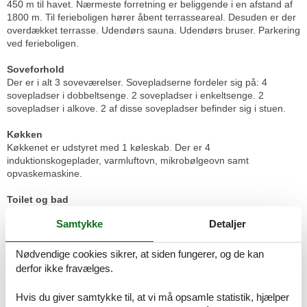
450 m til havet. Nærmeste forretning er beliggende i en afstand af
1800 m. Til ferieboligen hører åbent terrasseareal. Desuden er der
overdækket terrasse. Udendørs sauna. Udendørs bruser. Parkering
ved ferieboligen.
Soveforhold
Der er i alt 3 soveværelser. Sovepladserne fordeler sig på: 4
sovepladser i dobbeltsenge. 2 sovepladser i enkeltsenge. 2
sovepladser i alkove. 2 af disse sovepladser befinder sig i stuen.
Køkken
Køkkenet er udstyret med 1 køleskab. Der er 4
induktionskogeplader, varmluftovn, mikrobølgeovn samt
opvaskemaskine.
Toilet og bad
Der er 2 badeværelser med bruseniche og 2 toiletter. Der er
Samtykke
Detaljer
gulvvarme på 2 badeværelser.
Spa
Nødvendige cookies sikrer, at siden fungerer, og de kan
Der er mulighed for afslapning i det udendørs vildmarkskar til 5
derfor ikke fravælges.
personer.
Hvis du giver samtykke til, at vi må opsamle statistik, hjælper
Multimedier