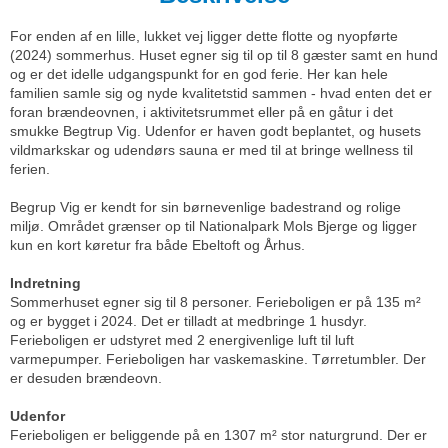
For enden af en lille, lukket vej ligger dette flotte og nyopførte
(2024) sommerhus. Huset egner sig til op til 8 gæster samt en hund
og er det idelle udgangspunkt for en god ferie. Her kan hele
familien samle sig og nyde kvalitetstid sammen - hvad enten det er
foran brændeovnen, i aktivitetsrummet eller på en gåtur i det
smukke Begtrup Vig. Udenfor er haven godt beplantet, og husets
vildmarkskar og udendørs sauna er med til at bringe wellness til
ferien.
Begrup Vig er kendt for sin børnevenlige badestrand og rolige
miljø. Området grænser op til Nationalpark Mols Bjerge og ligger
kun en kort køretur fra både Ebeltoft og Århus.
Indretning
Sommerhuset egner sig til 8 personer. Ferieboligen er på 135 m²
og er bygget i 2024. Det er tilladt at medbringe 1 husdyr.
Ferieboligen er udstyret med 2 energivenlige luft til luft
varmepumper. Ferieboligen har vaskemaskine. Tørretumbler. Der
er desuden brændeovn.
Udenfor
Ferieboligen er beliggende på en 1307 m² stor naturgrund. Der er