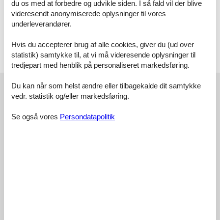
du os med at forbedre og udvikle siden. I så fald vil der blive
I ferieboligen findes 1 Smart-TV. Ingen TV-kanaler - kun streaming.
videresendt anonymiserede oplysninger til vores
Der er trådløst internet til rådighed.
underleverandører.
Værd at vide
Hvis du accepterer brug af alle cookies, giver du (ud over
Ingen udlejning til ungdomsgrupper, hvor alle er 15-25 år. Rygning
ikke tilladt. Ved overtrædelse af forbuddet opkræves et gebyr på
statistik) samtykke til, at vi må videresende oplysninger til
minimum DKK 3.000,-. Kode til internet: sommerhus
tredjepart med henblik på personaliseret markedsføring.
Eksterne anmeldelser
Du kan når som helst ændre eller tilbagekalde dit samtykke
vedr. statistik og/eller markedsføring.
Vores gæsteanmeldelser
Eksterne anmeldelser
Se også vores
Persondatapolitik
4,7
Generelt:
5,0
Service på stedet:
4,8
Værdi for pengene:
4,5
Beliggenhed:
4,7