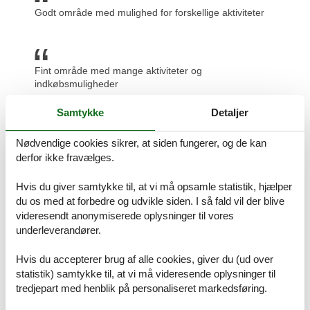
Godt område med mulighed for forskellige aktiviteter
Fint område med mange aktiviteter og
indkøbsmuligheder
Samtykke
Detaljer
Stille og roligt område
Nødvendige cookies sikrer, at siden fungerer, og de kan
derfor ikke fravælges.
Prisgaranti og kundeservice
Hvis du giver samtykke til, at vi må opsamle statistik, hjælper
Alle sommerhuse som udlejes gennem Feline er dækket af vores
du os med at forbedre og udvikle siden. I så fald vil der blive
prisgaranti. Vi står inde for at der ikke er ét eneste af de andre
udlejningsbureauer, som udlejer dit foretrukne wellness sommerhus
videresendt anonymiserede oplysninger til vores
Marielyst til en pris, som er lavere end vores.
underleverandører.
Skulle der en sjælden gang opstå en fejl i vores priskontrol, godtgør
Hvis du accepterer brug af alle cookies, giver du (ud over
vi dig hele differencen i prisen. Pengene vil blive indsat direkte på
statistik) samtykke til, at vi må videresende oplysninger til
din konto.
tredjepart med henblik på personaliseret markedsføring.
Hvis du har spørgsmål eller særlige ønsker i forbindelse med din