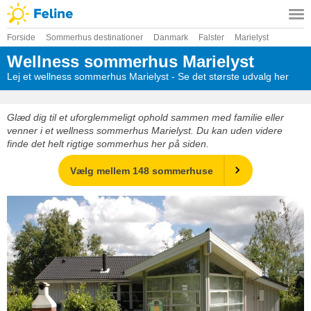
Forside
Sommerhus destinationer
Danmark
Falster
Marielyst
Wellness sommerhus Marielyst
Lej et wellness sommerhus Marielyst - Se det største udvalg her
Glæd dig til et uforglemmeligt ophold sammen med familie eller
venner i et wellness sommerhus Marielyst. Du kan uden videre
finde det helt rigtige sommerhus her på siden.
Vælg mellem 148 sommerhuse