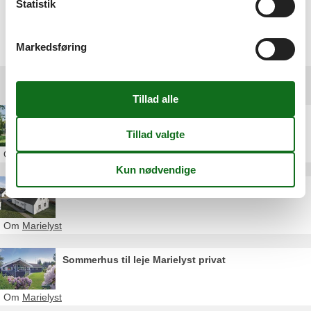
Statistik
Vælg mellem 148 sommerhuse
Markedsføring
Andre artikler om Marielyst
Sommerhus Marielyst Danmark
Om
Marielyst
Sommerhusudlejning Marielyst Falster
Om
Marielyst
Sommerhus til leje Marielyst privat
Om
Marielyst