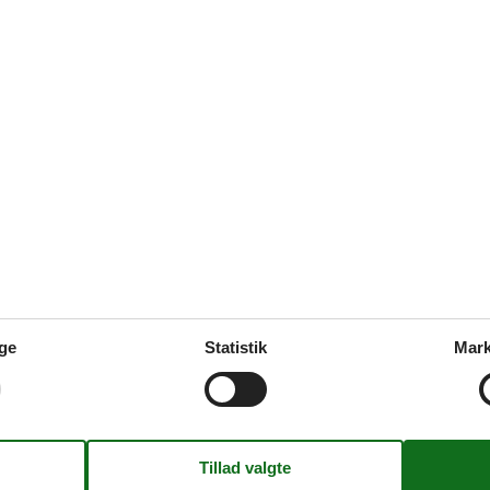
rtigt retur svar.
yst
s Marielyst Danmark
skønt ophold sammen med familie eller venner i et sommerhus Marielyst
s hos Feline.
ge
Statistik
Mark
 til leje Marielyst privat
 leje Marielyst privat er den perfekte ramme om et skønt ophold samme