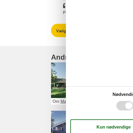
Perfekt service. Hurtig bestilling og hu
Vælg mellem 943 sommerhuse
Andre artikler om Mariel
Sommerhu
Glæd dig til et 
rigtige sommerhu
Nødvendi
Om
Marielyst
Sommerhus
Et sommerhus til