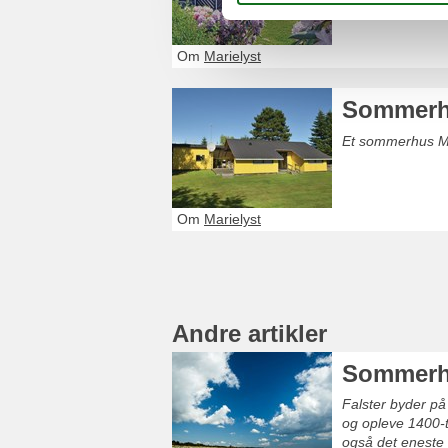
Om
Marielyst
Sommerhu
Et sommerhus Ma
Om
Marielyst
Andre artikler
Sommerhu
Falster byder på
og opleve 1400-t
også det eneste s