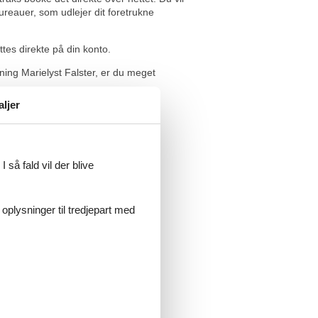
bureauer, som udlejer dit foretrukne
tes direkte på din konto.
ning Marielyst Falster, er du meget
aljer
 går. Tak fordi I gør booking af
 så fald vil der blive
 oplysninger til tredjepart med