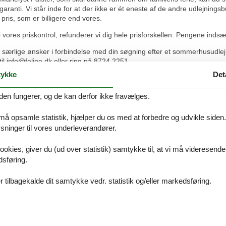
aranti. Vi står inde for at der ikke er ét eneste af de andre udlejnings
pris, som er billigere end vores.
vores priskontrol, refunderer vi dig hele prisforskellen. Pengene indsæt
 særlige ønsker i forbindelse med din søgning efter et sommerhusudlej
il info@feline.dk eller ring på 8724 2251.
ykke
Det
den fungerer, og de kan derfor ikke fravælges.
et har altid været en super god oplevelse og en fornøjelse så nemt det
 må opsamle statistik, hjælper du os med at forbedre og udvikle siden. I
ort 5 tal fra os!
ninger til vores underleverandører.
ookies, giver du (ud over statistik) samtykke til, at vi må videresende
dsføring.
ulle :)
 tilbagekalde dit samtykke vedr. statistik og/eller markedsføring.