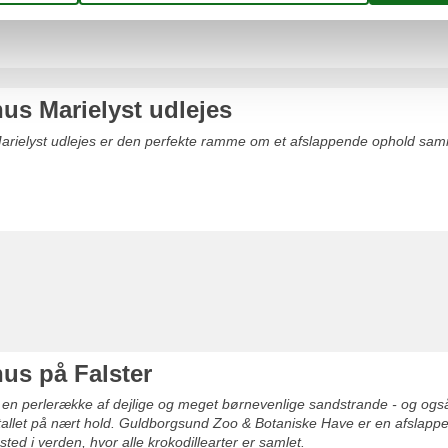
s Marielyst udlejes
rielyst udlejes er den perfekte ramme om et afslappende ophold samm
s på Falster
 en perlerække af dejlige og meget børnevenlige sandstrande - og også 
allet på nært hold. Guldborgsund Zoo & Botaniske Have er en afslappen
ted i verden, hvor alle krokodillearter er samlet.