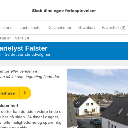
iniferie
Last minute
Destinationer
Gavekort
Favoritter (
0
)
Falster
Marielyst
ielyst Falster
 - Se det største udvalg her
ilie eller venner i et
an så let som ingenting finde det
merhuse
lster her!
g derfor kan du uden videre finde et
 her på siden. 24 timer i døgnet,
er alle mulighederne og sparer dig
 denne ene side.