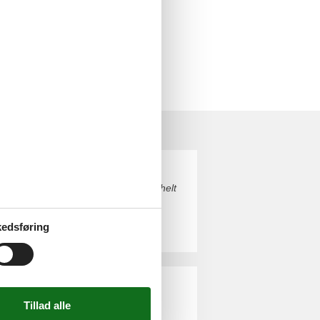
 Danmark. Du finder nemt finde det helt
edsføring
n med familie eller venner.