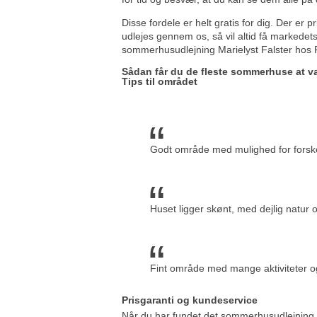
Disse fordele er helt gratis for dig. Der er
udlejes gennem os, så vil altid få markedets 
sommerhusudlejning Marielyst Falster hos F
Sådan får du de fleste sommerhuse at v
Tips til området
Godt område med mulighed for forske
Huset ligger skønt, med dejlig natur 
Fint område med mange aktiviteter 
Prisgaranti og kundeservice
Når du har fundet det sommerhusudlejning M