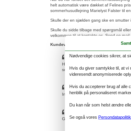
helt automatisk være dækket af Felines prisg
sommerhusudlejning Marielyst Falster til en 
Skulle der en sjælden gang ske en smutter i 
Skulle du sidde tilbage med spørgsmål eller
velkommen til at kontakte os. Send en mail t
Samt
Kundevurderinger af Feline Holidays
Nødvendige cookies sikrer, at si
Har lejet ved Feline mange gange og d
Hvis du giver samtykke til, at vi
sommerhus så overskueligt og nemt! St
videresendt anonymiserede oplys
Hvis du accepterer brug af alle c
henblik på personaliseret marke
Ingen gnidninger, alt forløb som det sk
Du kan når som helst ændre eller
Se også vores
Persondatapolitik
God hjemmeside, fine priser.