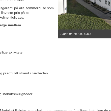
 prisgaranti på alle sommerhuse som
llaveste pris på et
eline Holidays.
ælge imellem
Emne nr. 103-M14003
llige aktiviteter
og pragtfuldt strand i nærheden.
og indkøbsmuligheder
arielyst Falster, som skal danne rammen om familiens ferie, kan du str