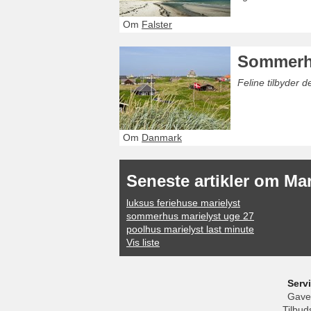
Om
Falster
Sommerh
Feline tilbyder 
Om
Danmark
Seneste artikler om Mar
luksus feriehuse marielyst
sommerhus marielyst uge 27
poolhus marielyst last minute
Vis liste
Serv
Gave
Tilbud