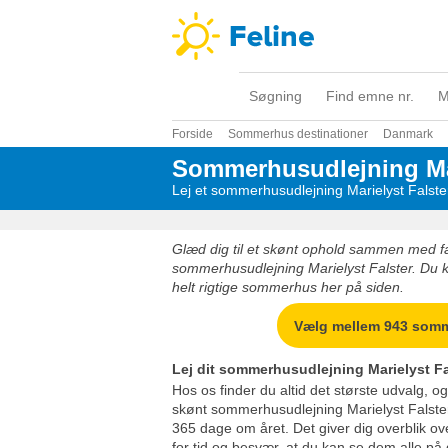
Søgning
Find emne nr.
M
Forside
Sommerhus destinationer
Danmark
Sommerhusudlejning Mar
Lej et sommerhusudlejning Marielyst Falster
Glæd dig til et skønt ophold sammen med fam
sommerhusudlejning Marielyst Falster. Du k
helt rigtige sommerhus her på siden.
Vælg mellem 943 som
Lej dit sommerhusudlejning Marielyst Fa
Hos os finder du altid det største udvalg, o
skønt sommerhusudlejning Marielyst Falster
365 dage om året. Det giver dig overblik ov
for tid og besvær, at du kan se dem alle på