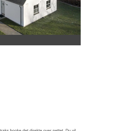
aks booke det direkte over nettet. Du vil