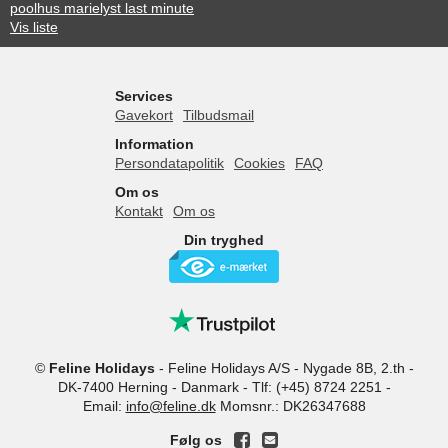
poolhus marielyst last minute
Vis liste
Services
Gavekort
Tilbudsmail
Information
Persondatapolitik
Cookies
FAQ
Om os
Kontakt
Om os
Din tryghed
©
Feline Holidays
-
Feline Holidays A/S
-
Nygade 8B, 2.th -
DK-7400
Herning
-
Danmark -
Tlf:
(+45) 8724 2251
-
Email:
info@feline.dk
Momsnr.: DK26347688
Følg os