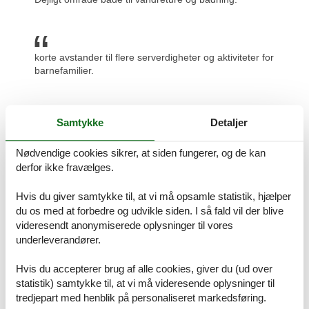
korte avstander til flere serverdigheter og aktiviteter for
barnefamilier.
Samtykke
Detaljer
gode muligheder for nogle dejlige gåturer
Nødvendige cookies sikrer, at siden fungerer, og de kan
derfor ikke fravælges.
godt til dem som kan lide at gå ture og bare nyde
Hvis du giver samtykke til, at vi må opsamle statistik, hjælper
naturen...
du os med at forbedre og udvikle siden. I så fald vil der blive
videresendt anonymiserede oplysninger til vores
Prisgaranti og kundeservice
underleverandører.
Uanset hvilket sommerhus Marielyst med hund du beslutter dig for,
er du naturligvis dækket af Felines prisgaranti. Vi står inde for at
Hvis du accepterer brug af alle cookies, giver du (ud over
der ikke er ét eneste af de andre udlejningsbureauer, som udlejer
statistik) samtykke til, at vi må videresende oplysninger til
dit foretrukne sommerhus Marielyst med hund til en pris, som er
tredjepart med henblik på personaliseret markedsføring.
lavere end vores.