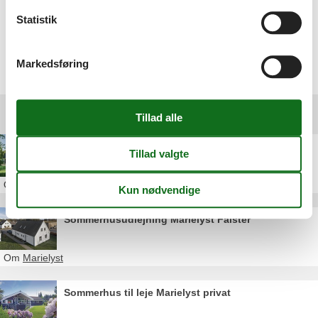
overskuelig og brugervenlig . Virkelig
anbefalelsesværdig.
Statistik
Vælg mellem 418 sommerhuse
Markedsføring
Andre artikler om Marielyst
Sommerhus Marielyst Danmark
Om
Marielyst
Sommerhusudlejning Marielyst Falster
Om
Marielyst
Sommerhus til leje Marielyst privat