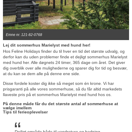
Emne nr. 121-82-0768
Lej dit sommerhus Marielyst med hund her!
Hos Feline Holidays finder du til hver en tid det største udvalg, og
derfor kan du uden problemer finde et dejligt sommerhus Marielyst
med hund her. Alle døgnets 24 timer, 365 dage om året. Det giver
dig overblik over alle mulighederne og sparer dig for tid og besvær,
at du kan se dem alle på denne ene side.
Disse fordele koster dig ikke så meget som én krone. Vi har
prisgaranti på alle vores sommerhuse, så du får altid markedets
llaveste pris på et sommerhus Marielyst med hund hos os.
På denne måde får du det største antal af sommerhuse at
vælge imellem
Tips til ferieoplevelser
Dejligt område både til vandreture og badning.