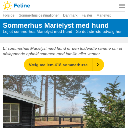
Forside
Sommerhus destinationer
Danmark
Falster
Marielyst
Sommerhus Marielyst med hund
Lej et sommerhus Marielyst med hund - Se det største udvalg her
Et sommerhus Marielyst med hund er den fuldendte ramme om et
afslappende ophold sammen med familie eller venner.
Vælg mellem 418 sommerhuse