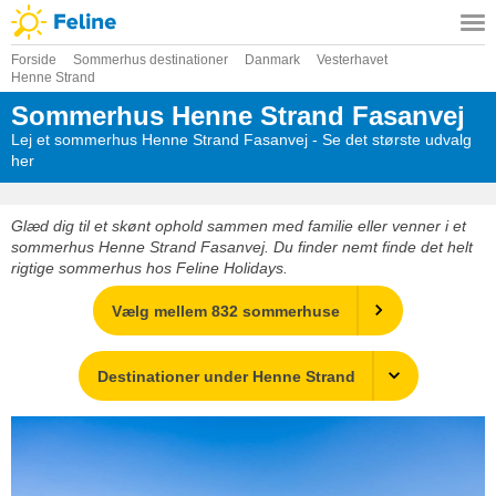
Forside
Sommerhus destinationer
Danmark
Vesterhavet
Henne Strand
Sommerhus Henne Strand Fasanvej
Lej et sommerhus Henne Strand Fasanvej - Se det største udvalg
her
Glæd dig til et skønt ophold sammen med familie eller venner i et
sommerhus Henne Strand Fasanvej. Du finder nemt finde det helt
rigtige sommerhus hos Feline Holidays.
Vælg mellem 832 sommerhuse
Destinationer under Henne Strand