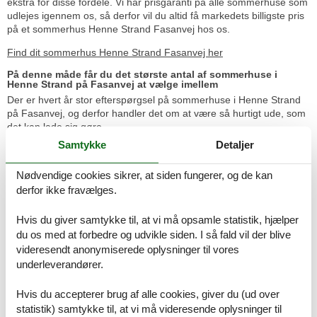
ekstra for disse fordele. Vi har prisgaranti på alle sommerhuse som
udlejes igennem os, så derfor vil du altid få markedets billigste pris
på et sommerhus Henne Strand Fasanvej hos os.
Find dit sommerhus Henne Strand Fasanvej her
På denne måde får du det største antal af sommerhuse i
Henne Strand på Fasanvej at vælge imellem
Der er hvert år stor efterspørgsel på sommerhuse i Henne Strand
på Fasanvej, og derfor handler det om at være så hurtigt ude, som
det kan lade sig gøre.
Samtykke
Detaljer
Brugervurderinger af Henne Strand
Nødvendige cookies sikrer, at siden fungerer, og de kan
derfor ikke fravælges.
Super godt område. Gode indkøbsmuligheder.
Hvis du giver samtykke til, at vi må opsamle statistik, hjælper
du os med at forbedre og udvikle siden. I så fald vil der blive
videresendt anonymiserede oplysninger til vores
Dejligt område med gåafstand til Henne Strand by.
underleverandører.
Hvis du accepterer brug af alle cookies, giver du (ud over
statistik) samtykke til, at vi må videresende oplysninger til
Perfekt placering, tæt på alt og meget børnevenligt.