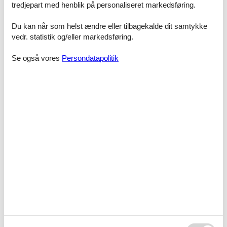
tredjepart med henblik på personaliseret markedsføring.
Prisgaranti og kundeservice
Du kan når som helst ændre eller tilbagekalde dit samtykke
Alle sommerhuse som udlejes gennem Feline Holidays er dækket
vedr. statistik og/eller markedsføring.
af vores prisgaranti. Det betyder helt enkelt at vi står inde for, at der
ikke er én eneste af vores konkurrenter, som udlejer dit foretrukne
Se også vores
Persondatapolitik
sommerhus Henne Strand Fasanvej til en pris, som er billigere end
den, du finder hos os.
Skulle der en sjælden gang forekomme en fejl i vores priskontrol,
refunderer vi dig hele prisforskellen. Pengene vil blive indsat direkte
på din konto.
Hvis du har spørgsmål eller særlige ønsker i forbindelse med din
søgning efter et sommerhus Henne Strand Fasanvej, er du meget
velkommen til at kontakte os. Send en mail til info@feline.dk eller
ring på 8724 2251.
Kundevurderinger af Feline Holidays
Dejligt med kompetente medarbejdere der kunne
hjælpe og vejlede hele vejen igennem.