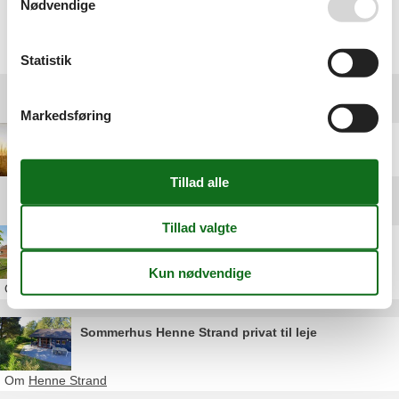
Nødvendige
Vælg mellem 832 sommerhuse
Statistik
Destinationer under Henne Strand
Markedsføring
Outrup
Andre artikler om Henne Strand
Luksus sommerhus Henne Strand privat
Om
Henne Strand
Sommerhus Henne Strand privat til leje
Om
Henne Strand