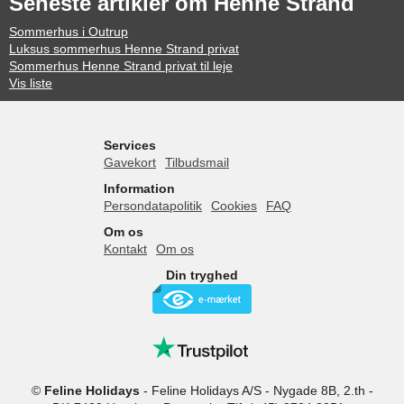
Seneste artikler om Henne Strand
Sommerhus i Outrup
Luksus sommerhus Henne Strand privat
Sommerhus Henne Strand privat til leje
Vis liste
Services
Gavekort
Tilbudsmail
Information
Persondatapolitik
Cookies
FAQ
Om os
Kontakt
Om os
Din tryghed
©
Feline Holidays
-
Feline Holidays A/S
-
Nygade 8B, 2.th -